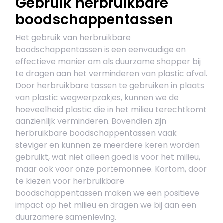
Gebruik herbruikbare
boodschappentassen
Het gebruik van herbruikbare
boodschappentassen is een eenvoudige en
effectieve manier om als duurzame shopper bij
te dragen aan het verminderen van plastic afval.
Door herbruikbare tassen te gebruiken in plaats
van plastic wegwerpzakjes, kunnen we de
hoeveelheid plastic die in het milieu terechtkomt
aanzienlijk verminderen. Bovendien zijn
herbruikbare boodschappentassen vaak
steviger en kunnen ze meerdere keren worden
gebruikt, wat niet alleen goed is voor het milieu,
maar ook voor onze portemonnee. Kortom, door
te kiezen voor herbruikbare
boodschappentassen maken we een positieve
impact op het milieu en dragen we bij aan een
duurzamere samenleving.