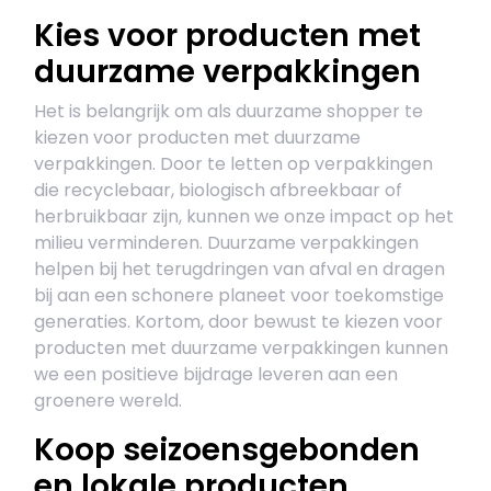
Kies voor producten met
duurzame verpakkingen
Het is belangrijk om als duurzame shopper te
kiezen voor producten met duurzame
verpakkingen. Door te letten op verpakkingen
die recyclebaar, biologisch afbreekbaar of
herbruikbaar zijn, kunnen we onze impact op het
milieu verminderen. Duurzame verpakkingen
helpen bij het terugdringen van afval en dragen
bij aan een schonere planeet voor toekomstige
generaties. Kortom, door bewust te kiezen voor
producten met duurzame verpakkingen kunnen
we een positieve bijdrage leveren aan een
groenere wereld.
Koop seizoensgebonden
en lokale producten