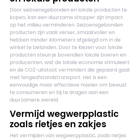
Door seizoensgebonden en lokale producten te
kopen, kan een duurzame shopper zijn impact
op het milieu verminderen. Seizoensgebonden
producten zijn vaak verser, smaakvoller en
hebben minder kilometers afgelegd om in de
winkel te belanden. Door te kiezen voor lokale
producten steun je bovendien lokale boeren en
producenten, wat de lokale economie stimuleert
en de CO2-uitstoot vermindert die gepaard gaat
met langeafstandstransport. Het is een
eenvoudige maar effectieve manier om bewust
te consumeren en bij te dragen aan een
duurzamere wereld.
Vermijd wegwerpplastic
zoals rietjes en zakjes
Het vermijden van wegwerpplastic, zoals rietjes