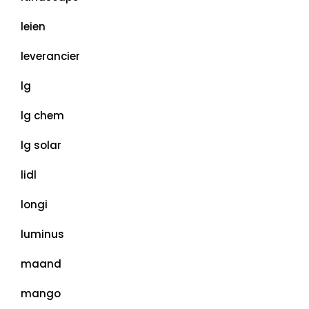
leien
leverancier
lg
lg chem
lg solar
lidl
longi
luminus
maand
mango