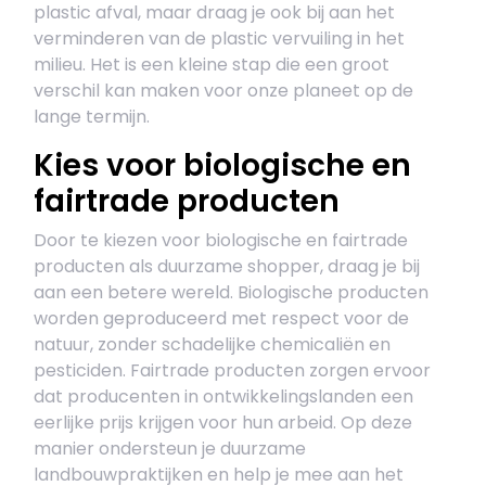
plastic afval, maar draag je ook bij aan het
verminderen van de plastic vervuiling in het
milieu. Het is een kleine stap die een groot
verschil kan maken voor onze planeet op de
lange termijn.
Kies voor biologische en
fairtrade producten
Door te kiezen voor biologische en fairtrade
producten als duurzame shopper, draag je bij
aan een betere wereld. Biologische producten
worden geproduceerd met respect voor de
natuur, zonder schadelijke chemicaliën en
pesticiden. Fairtrade producten zorgen ervoor
dat producenten in ontwikkelingslanden een
eerlijke prijs krijgen voor hun arbeid. Op deze
manier ondersteun je duurzame
landbouwpraktijken en help je mee aan het