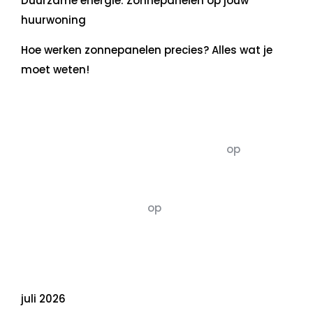
Duurzame energie: Zonnepanelen op jouw
huurwoning
Hoe werken zonnepanelen precies? Alles wat je
moet weten!
Recente commentaren
5dagenomdewereldteveranderen
op
De 5 P’s
van Duurzaamheid: Richtlijnen voor een
Evenwichtige Toekomst
Susannah vluchten
op
De 5 P’s van
Duurzaamheid: Richtlijnen voor een
Evenwichtige Toekomst
Archief
juli 2026