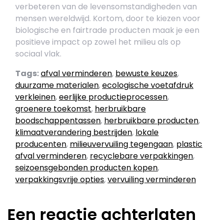
verbeteren van de levensomstandigheden van
mensen wereldwijd. Kortom, door te kiezen voor
biologische en fairtrade producten maak je een
positieve impact op zowel het milieu als op
sociaal vlak.
Tags:
afval verminderen
,
bewuste keuzes
,
duurzame materialen
,
ecologische voetafdruk
verkleinen
,
eerlijke productieprocessen
,
groenere toekomst
,
herbruikbare
boodschappentassen
,
herbruikbare producten
,
klimaatverandering bestrijden
,
lokale
producenten
,
milieuvervuiling tegengaan
,
plastic
afval verminderen
,
recyclebare verpakkingen
,
seizoensgebonden producten kopen
,
verpakkingsvrije opties
,
vervuiling verminderen
Een reactie achterlaten