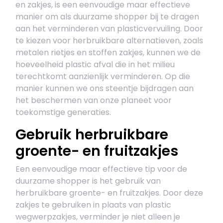
en zakjes, is een eenvoudige maar effectieve
manier om als duurzame shopper bij te dragen
aan het verminderen van plasticvervuiling. Door
te kiezen voor herbruikbare alternatieven, zoals
metalen rietjes en stoffen zakjes, kunnen we de
hoeveelheid plastic afval die in het milieu
terechtkomt aanzienlijk verminderen. Op die
manier kunnen we ons steentje bijdragen aan
het beschermen van onze planeet voor
toekomstige generaties.
Gebruik herbruikbare
groente- en fruitzakjes
Een eenvoudige maar effectieve tip voor de
duurzame shopper is het gebruik van
herbruikbare groente- en fruitzakjes. Door deze
zakjes te gebruiken in plaats van plastic
wegwerpzakjes, verminder je niet alleen je