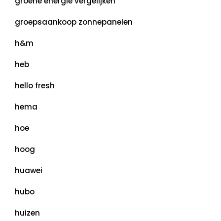
groene energie vergelijken
groepsaankoop zonnepanelen
h&m
heb
hello fresh
hema
hoe
hoog
huawei
hubo
huizen