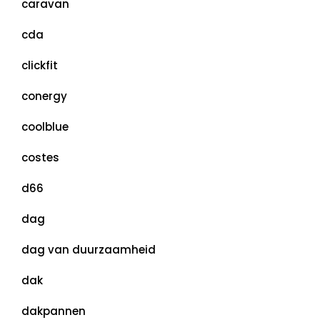
caravan
cda
clickfit
conergy
coolblue
costes
d66
dag
dag van duurzaamheid
dak
dakpannen