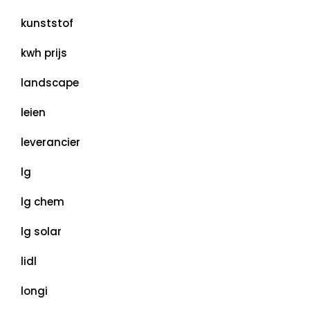
kunststof
kwh prijs
landscape
leien
leverancier
lg
lg chem
lg solar
lidl
longi