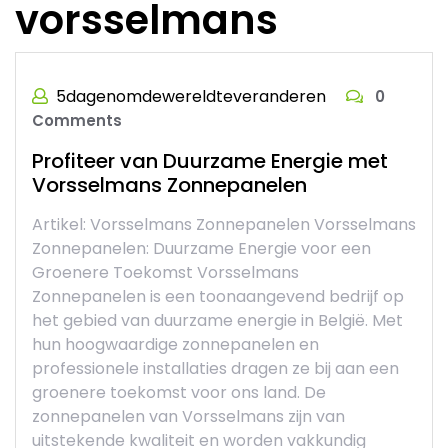
vorsselmans
5dagenomdewereldteveranderen
0
Comments
Profiteer van Duurzame Energie met
Vorsselmans Zonnepanelen
Artikel: Vorsselmans Zonnepanelen Vorsselmans
Zonnepanelen: Duurzame Energie voor een
Groenere Toekomst Vorsselmans
Zonnepanelen is een toonaangevend bedrijf op
het gebied van duurzame energie in België. Met
hun hoogwaardige zonnepanelen en
professionele installaties dragen ze bij aan een
groenere toekomst voor ons land. De
zonnepanelen van Vorsselmans zijn van
uitstekende kwaliteit en worden vakkundig