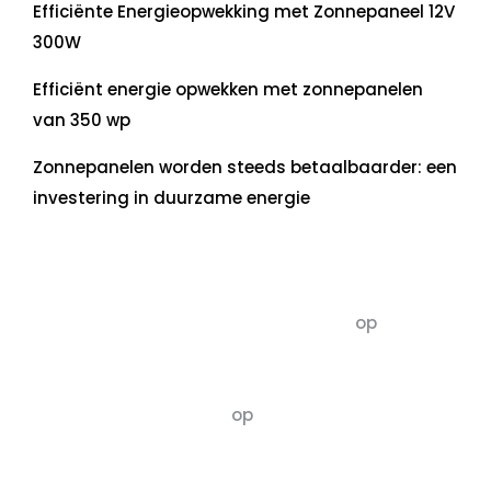
Efficiënte Energieopwekking met Zonnepaneel 12V
300W
Efficiënt energie opwekken met zonnepanelen
van 350 wp
Zonnepanelen worden steeds betaalbaarder: een
investering in duurzame energie
Recente commentaren
5dagenomdewereldteveranderen
op
De 5 P’s
van Duurzaamheid: Richtlijnen voor een
Evenwichtige Toekomst
Susannah vluchten
op
De 5 P’s van
Duurzaamheid: Richtlijnen voor een
Evenwichtige Toekomst