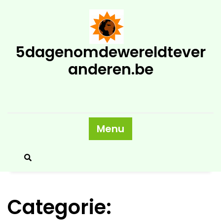
Skip
to
content
5dagenomdewereldtever
anderen.be
Menu
Categorie: