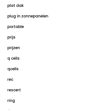
plat dak
plug in zonnepanelen
portable
prijs
prijzen
q cells
qcells
rec
rescert
ring