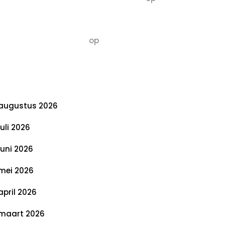
De 5 P’s van Duurzaamheid: Richtlijnen
voor een Evenwichtige Toekomst
Susannah vluchten
op
De 5 P’s van
Duurzaamheid: Richtlijnen voor een
Evenwichtige Toekomst
rchief
augustus 2026
juli 2026
juni 2026
mei 2026
april 2026
maart 2026