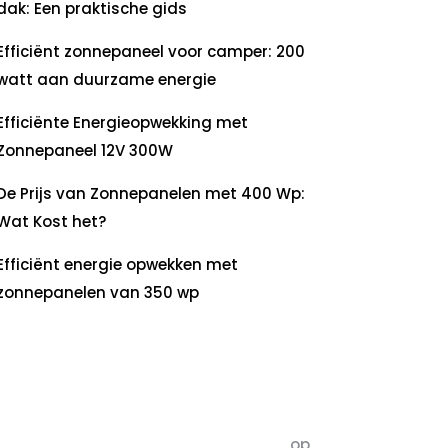
dak: Een praktische gids
Efficiënt zonnepaneel voor camper: 200
watt aan duurzame energie
Efficiënte Energieopwekking met
Zonnepaneel 12V 300W
De Prijs van Zonnepanelen met 400 Wp:
Wat Kost het?
Efficiënt energie opwekken met
zonnepanelen van 350 wp
ecente
commentaren
5dagenomdewereldteveranderen
op