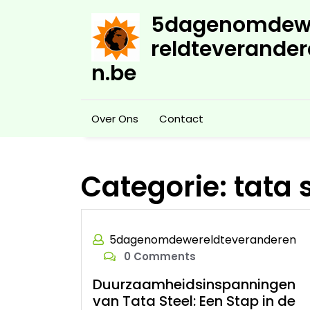
Skip
5dagenomdew
to
content
reldteverander
n.be
Over Ons
Contact
Categorie:
tata 
5dagenomdewereldteveranderen
0 Comments
Duurzaamheidsinspanningen
van Tata Steel: Een Stap in de