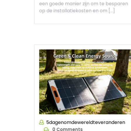
een goede manier zijn om te besparen
op de installatiekosten en om […]
5dagenomdewereldteveranderen
0 Comments