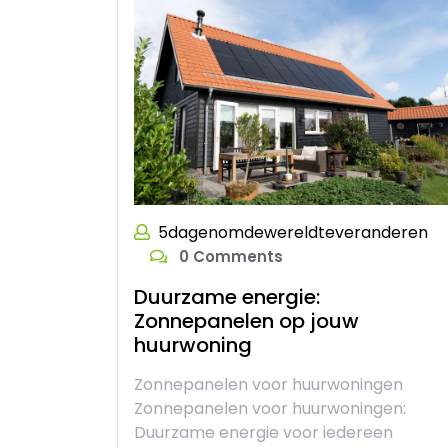
5dagenomdewereldteveranderen
0 Comments
Duurzame energie:
Zonnepanelen op jouw
huurwoning
Zonnepanelen voor huurwoningen
Zonnepanelen voor huurwoningen:
Duurzame energie voor iedereen