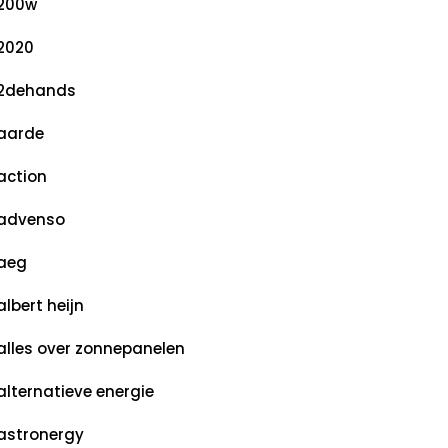
200w
2020
2dehands
aarde
action
advenso
aeg
albert heijn
alles over zonnepanelen
alternatieve energie
astronergy