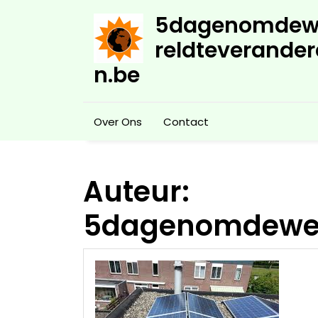
Skip
5dagenomdew
to
content
reldteverander
n.be
Over Ons
Contact
Auteur:
5dagenomdewer