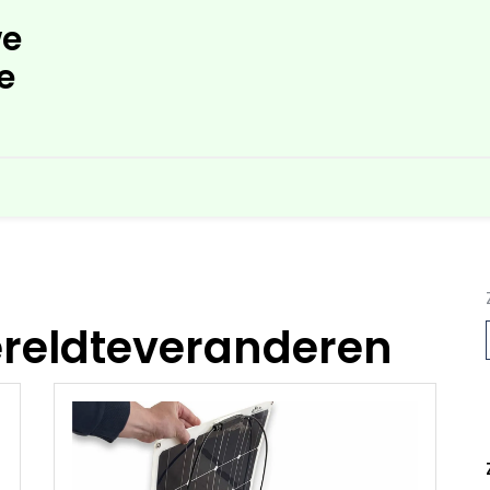
e
e
eldteveranderen
L