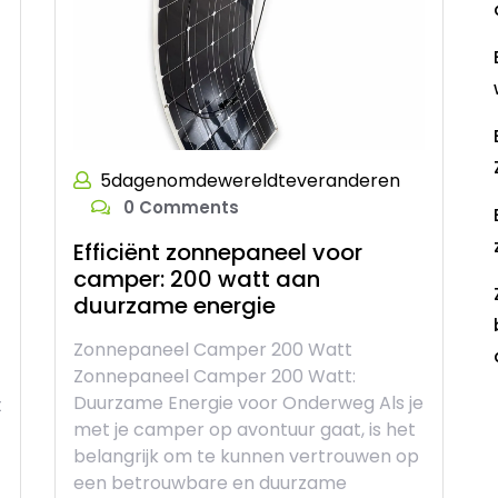
5dagenomdewereldteveranderen
0 Comments
Efficiënt zonnepaneel voor
camper: 200 watt aan
duurzame energie
t
Zonnepaneel Camper 200 Watt
Zonnepaneel Camper 200 Watt:
Duurzame Energie voor Onderweg Als je
t
R
met je camper op avontuur gaat, is het
belangrijk om te kunnen vertrouwen op
t
een betrouwbare en duurzame