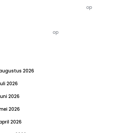
5dagenomdewereldteveranderen
op
De 5 P’s van Duurzaamheid: Richtlijnen
voor een Evenwichtige Toekomst
Susannah vluchten
op
De 5 P’s van
Duurzaamheid: Richtlijnen voor een
Evenwichtige Toekomst
rchief
augustus 2026
juli 2026
juni 2026
mei 2026
april 2026