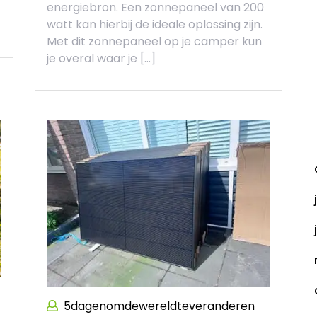
energiebron. Een zonnepaneel van 200
watt kan hierbij de ideale oplossing zijn.
Met dit zonnepaneel op je camper kun
je overal waar je […]
A
5dagenomdewereldteveranderen