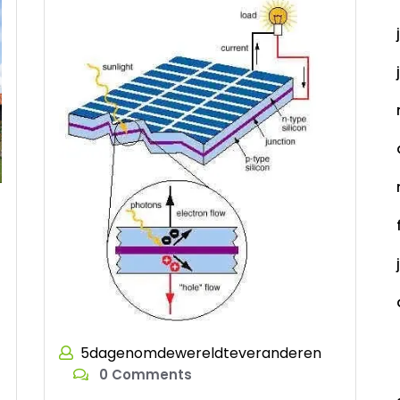
5dagenomdewereldteveranderen
C
0 Comments