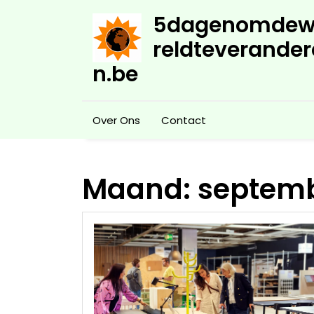
Skip
5dagenomdew
to
content
reldteverander
n.be
Over Ons
Contact
Maand:
septemb