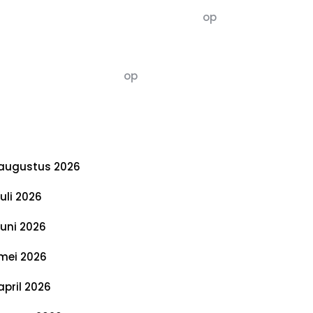
5dagenomdewereldteveranderen
op
De 5 P’s van Duurzaamheid: Richtlijnen
voor een Evenwichtige Toekomst
Susannah vluchten
op
De 5 P’s van
Duurzaamheid: Richtlijnen voor een
Evenwichtige Toekomst
rchief
augustus 2026
juli 2026
juni 2026
mei 2026
april 2026