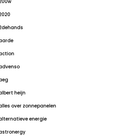
200w
2020
2dehands
aarde
action
advenso
aeg
albert heijn
alles over zonnepanelen
alternatieve energie
astronergy