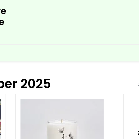
e
e
er 2025
L