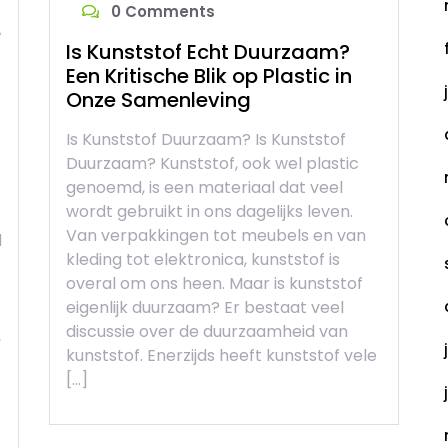
0 Comments
e
Is Kunststof Echt Duurzaam?
Een Kritische Blik op Plastic in
Onze Samenleving
Is Kunststof Duurzaam? Is Kunststof
Duurzaam? Kunststof, ook wel plastic
genoemd, is een materiaal dat veel
wordt gebruikt in ons dagelijks leven.
Van verpakkingen tot meubels en van
d
kleding tot elektronica, kunststof is
overal om ons heen. Maar is kunststof
eigenlijk duurzaam? Er bestaat veel
discussie over de duurzaamheid van
,
kunststof. Enerzijds heeft kunststof vele
[…]