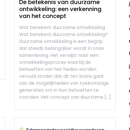
De betekenis van duurzame
ontwikkeling: een verkenning
van het concept
Wat betekent duurzame ontwikkeling
n
Wat betekent duurzame ontwikkeling?
Duurzame ontwikkeling is een begrip
dat steeds belangrijker wordt in onze
samenleving. Het verwijst naar een
ontwikkelingsproces waarbij de
behoeften van het heden worden
vervuld zonder dat dit ten koste gaat
van de mogelijkheden van toekomstige
generaties om in hun behoeften te
voorzien. Het concept van duurzame […]