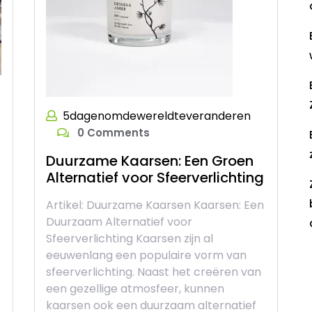
5dagenomdewereldteveranderen
0 Comments
Duurzame Kaarsen: Een Groen
Alternatief voor Sfeerverlichting
Artikel: Duurzame Kaarsen Kaarsen: Een
Duurzaam Alternatief voor
Sfeerverlichting Kaarsen zijn al
eeuwenlang een populaire vorm van
R
sfeerverlichting. Naast het creëren van
een gezellige atmosfeer, kunnen
kaarsen ook een duurzaam alternatief