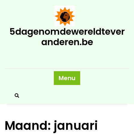
Skip
to
content
5dagenomdewereldtever
anderen.be
Menu
Maand:
januari