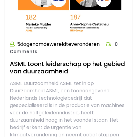
5dagenomdewereldteveranderen
0
Comments
ASML toont leiderschap op het gebied
van duurzaamheid
ASML Duurzaamheid ASML zet in op
Duurzaamheid ASML, een toonaangevend
Nederlands technologiebedrijf dat
gespecialiseerd is in de productie van machines
voor de halfgeleiderindustrie, heeft
duurzaamheid hoog in het vaandel staan. Het
bedrijf erkent de urgentie van
klimaatverandering en neemt actief stappen