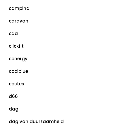
campina
caravan
cda
clickfit
conergy
coolblue
costes
d66
dag
dag van duurzaamheid