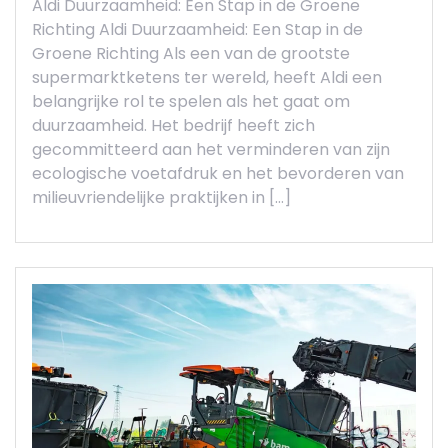
Aldi Duurzaamheid: Een Stap in de Groene
Richting Aldi Duurzaamheid: Een Stap in de
Groene Richting Als een van de grootste
supermarktketens ter wereld, heeft Aldi een
belangrijke rol te spelen als het gaat om
duurzaamheid. Het bedrijf heeft zich
gecommitteerd aan het verminderen van zijn
ecologische voetafdruk en het bevorderen van
milieuvriendelijke praktijken in […]