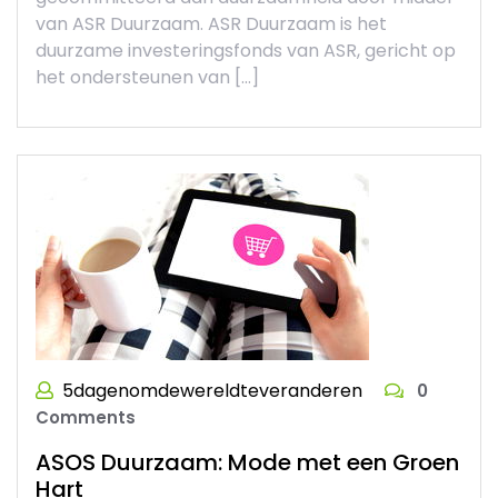
van ASR Duurzaam. ASR Duurzaam is het
duurzame investeringsfonds van ASR, gericht op
het ondersteunen van […]
5dagenomdewereldteveranderen
0
Comments
ASOS Duurzaam: Mode met een Groen
Hart