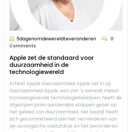
5dagenomdewereldteveranderen
0
Comments
Apple zet de standaard voor
duurzaamheid in de
technologiewereld
Artikel: Apple Duurzaamheid Apple zet in op
Duurzaamheid Apple, een van ’s werelds meest
toonaangevende technologiebedrijven, heeft de
afgelopen jaren aanzienlijke stappen gezet op
het gebied van duurzaamheid. Het bedrijf heeft
zich gecommitteerd aan het verminderen van
zijn ecologische voetafdruk en het bevorderen