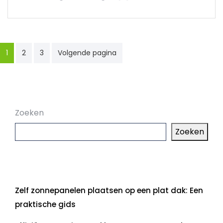
Berichten
1
2
3
Volgende pagina
paginering
Zoeken
Zoeken
Laatste artikelen
Zelf zonnepanelen plaatsen op een plat dak: Een
praktische gids