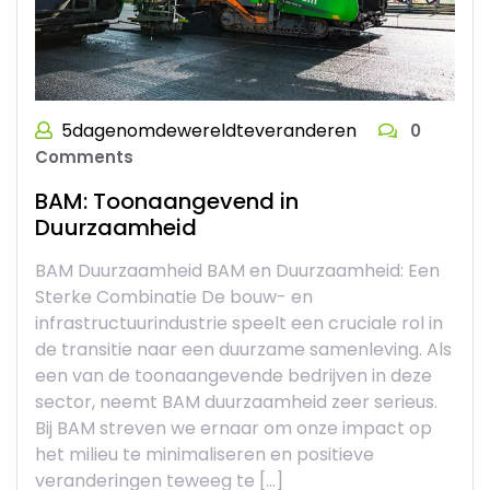
5dagenomdewereldteveranderen
0
Comments
BAM: Toonaangevend in
Duurzaamheid
BAM Duurzaamheid BAM en Duurzaamheid: Een
Sterke Combinatie De bouw- en
infrastructuurindustrie speelt een cruciale rol in
de transitie naar een duurzame samenleving. Als
een van de toonaangevende bedrijven in deze
sector, neemt BAM duurzaamheid zeer serieus.
Bij BAM streven we ernaar om onze impact op
het milieu te minimaliseren en positieve
veranderingen teweeg te […]