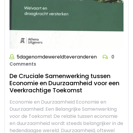
5dagenomdewereldteveranderen
0
Comments
De Cruciale Samenwerking tussen
Economie en Duurzaamheid voor een
Veerkrachtige Toekomst
Economie en Duurzaamheid Economie en
Duurzaamheid: Een Belangrijke Samenwerking
voor de Toekomst De relatie tussen economie
en duurzaamheid wordt steeds belangrijker in de
hedendaagse wereld. Duurzaamheid, oftewel