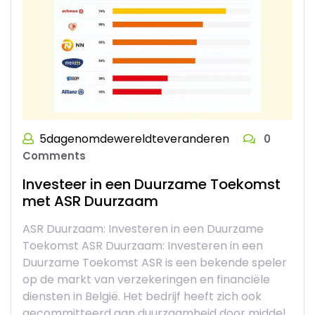
5dagenomdewereldteveranderen
0
Comments
Investeer in een Duurzame Toekomst
met ASR Duurzaam
ASR Duurzaam: Investeren in een Duurzame
Toekomst ASR Duurzaam: Investeren in een
Duurzame Toekomst ASR is een bekende speler
op de markt van verzekeringen en financiële
diensten in België. Het bedrijf heeft zich ook
gecommitteerd aan duurzaamheid door middel