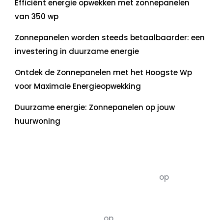
Efficiënt energie opwekken met zonnepanelen
van 350 wp
Zonnepanelen worden steeds betaalbaarder: een
investering in duurzame energie
Ontdek de Zonnepanelen met het Hoogste Wp
voor Maximale Energieopwekking
Duurzame energie: Zonnepanelen op jouw
huurwoning
Recente commentaren
5dagenomdewereldteveranderen
op
De 5 P’s
van Duurzaamheid: Richtlijnen voor een
Evenwichtige Toekomst
Susannah vluchten
op
De 5 P’s van