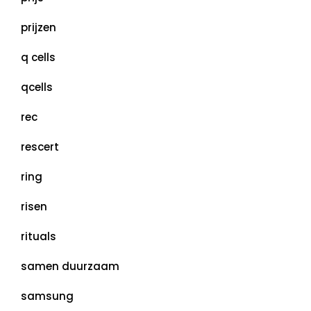
prijzen
q cells
qcells
rec
rescert
ring
risen
rituals
samen duurzaam
samsung