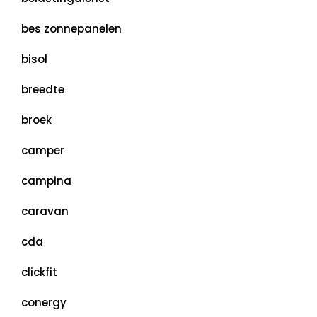
bes zonnepanelen
bisol
breedte
broek
camper
campina
caravan
cda
clickfit
conergy