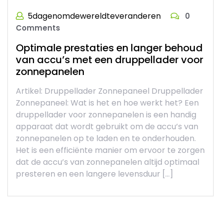
5dagenomdewereldteveranderen
0
Comments
Optimale prestaties en langer behoud
van accu’s met een druppellader voor
zonnepanelen
Artikel: Druppellader Zonnepaneel Druppellader
Zonnepaneel: Wat is het en hoe werkt het? Een
druppellader voor zonnepanelen is een handig
apparaat dat wordt gebruikt om de accu’s van
zonnepanelen op te laden en te onderhouden.
Het is een efficiënte manier om ervoor te zorgen
dat de accu’s van zonnepanelen altijd optimaal
presteren en een langere levensduur […]