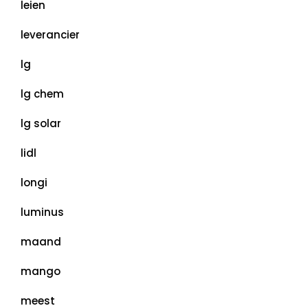
leien
leverancier
lg
lg chem
lg solar
lidl
longi
luminus
maand
mango
meest