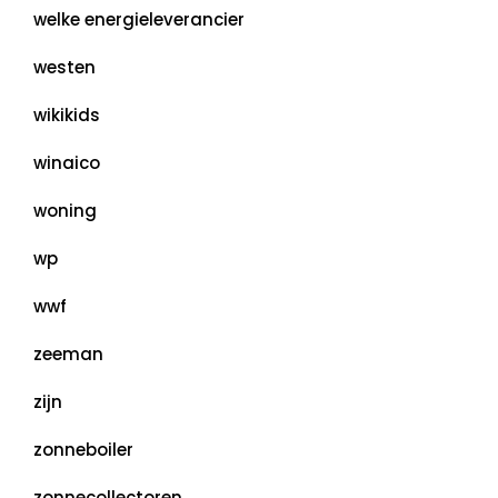
welke energieleverancier
westen
wikikids
winaico
woning
wp
wwf
zeeman
zijn
zonneboiler
zonnecollectoren