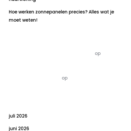
Hoe werken zonnepanelen precies? Alles wat je
moet weten!
Recente commentaren
5dagenomdewereldteveranderen
op
De 5 P’s
van Duurzaamheid: Richtlijnen voor een
Evenwichtige Toekomst
Susannah vluchten
op
De 5 P’s van
Duurzaamheid: Richtlijnen voor een
Evenwichtige Toekomst
Archief
juli 2026
juni 2026