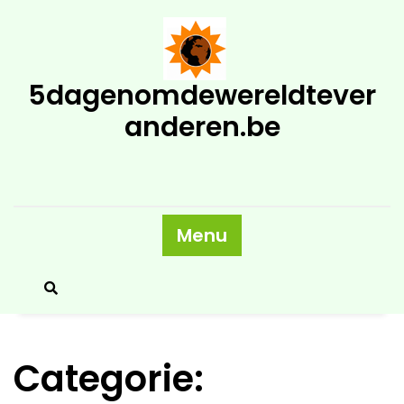
Skip
to
content
5dagenomdewereldtever
anderen.be
Menu
Categorie: