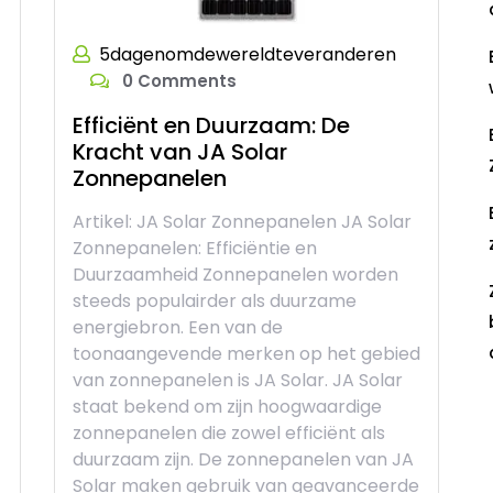
5dagenomdewereldteveranderen
0 Comments
Efficiënt en Duurzaam: De
Kracht van JA Solar
Zonnepanelen
Artikel: JA Solar Zonnepanelen JA Solar
Zonnepanelen: Efficiëntie en
Duurzaamheid Zonnepanelen worden
steeds populairder als duurzame
energiebron. Een van de
toonaangevende merken op het gebied
van zonnepanelen is JA Solar. JA Solar
staat bekend om zijn hoogwaardige
R
zonnepanelen die zowel efficiënt als
duurzaam zijn. De zonnepanelen van JA
Solar maken gebruik van geavanceerde