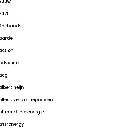
200w
2020
2dehands
aarde
action
advenso
aeg
albert heijn
alles over zonnepanelen
alternatieve energie
astronergy