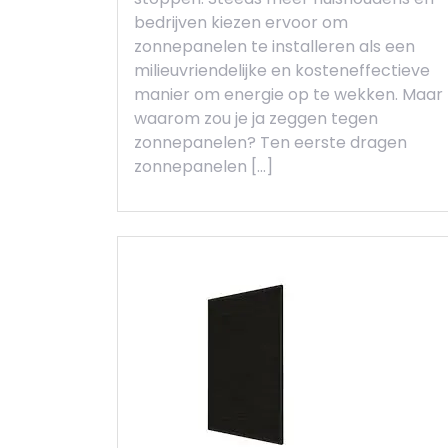
bedrijven kiezen ervoor om
zonnepanelen te installeren als een
milieuvriendelijke en kosteneffectieve
manier om energie op te wekken. Maar
waarom zou je ja zeggen tegen
zonnepanelen? Ten eerste dragen
zonnepanelen […]