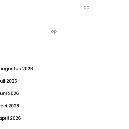
5dagenomdewereldteveranderen
op
De 5 P’s van Duurzaamheid: Richtlijnen
voor een Evenwichtige Toekomst
Susannah vluchten
op
De 5 P’s van
Duurzaamheid: Richtlijnen voor een
Evenwichtige Toekomst
rchief
augustus 2026
juli 2026
juni 2026
mei 2026
april 2026