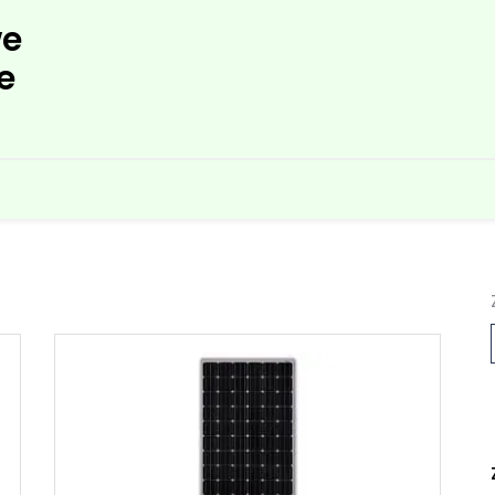
e
e
L