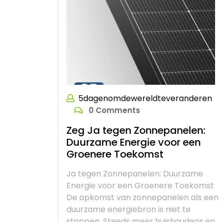
5dagenomdewereldteveranderen
0 Comments
Zeg Ja tegen Zonnepanelen:
Duurzame Energie voor een
Groenere Toekomst
Ja tegen Zonnepanelen: Duurzame
Energie voor een Groenere Toekomst
De opkomst van zonnepanelen als een
duurzame energiebron is niet te
stoppen. Steeds meer huishoudens en