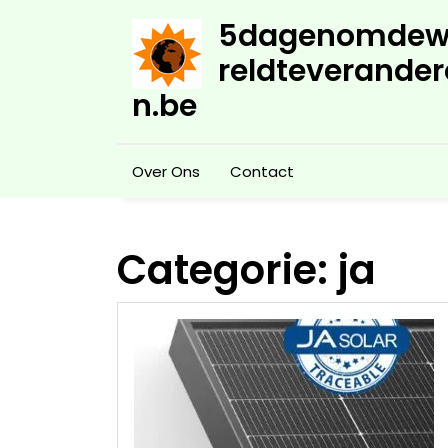
Skip
5dagenomdew
to
content
reldteverander
n.be
Over Ons
Contact
Categorie:
ja