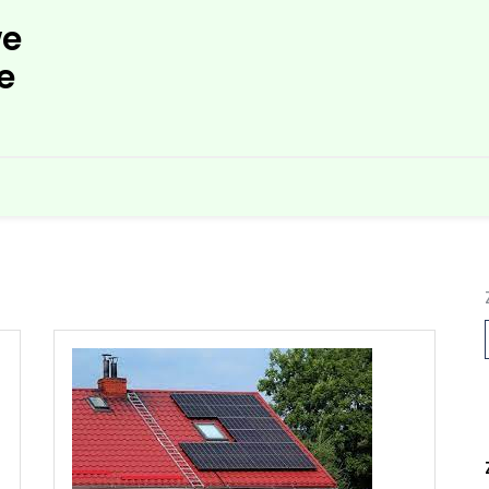
e
e
L