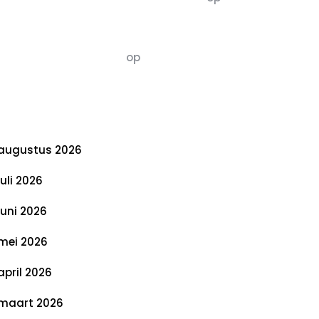
De 5 P’s van Duurzaamheid: Richtlijnen
voor een Evenwichtige Toekomst
Susannah vluchten
op
De 5 P’s van
Duurzaamheid: Richtlijnen voor een
Evenwichtige Toekomst
rchief
augustus 2026
juli 2026
juni 2026
mei 2026
april 2026
maart 2026