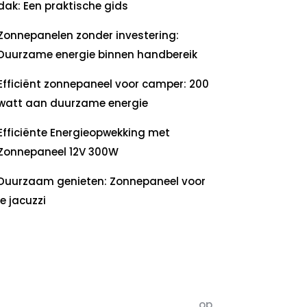
dak: Een praktische gids
Zonnepanelen zonder investering:
Duurzame energie binnen handbereik
Efficiënt zonnepaneel voor camper: 200
watt aan duurzame energie
Efficiënte Energieopwekking met
Zonnepaneel 12V 300W
Duurzaam genieten: Zonnepaneel voor
je jacuzzi
ecente
commentaren
5dagenomdewereldteveranderen
op