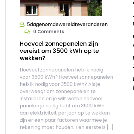
5dagenomdewereldteveranderen
0 Comments
Hoeveel zonnepanelen zijn
vereist om 3500 kWh op te
wekken?
Hoeveel zonnepanelen heb ik nodig
voor 3500 kWh? Hoeveel zonnepanelen
heb ik nodig voor 3500 kWh? Als je
overweegt om zonnepanelen te
installeren en je wilt weten hoeveel
panelen je nodig hebt om 3500 kWh
R
aan elektriciteit per jaar op te wekken,
zijn er een paar factoren waarmee je
rekening moet houden. Ten eerste is […]