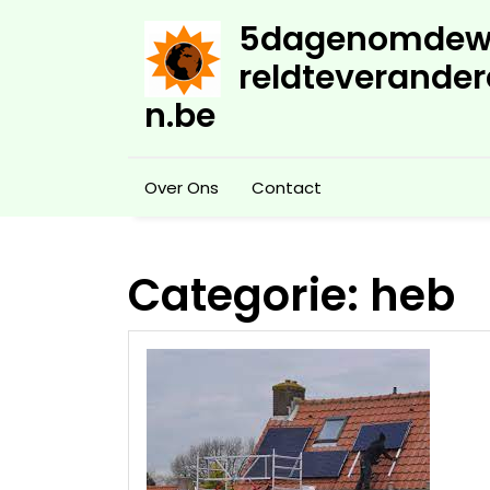
Skip
5dagenomdew
to
content
reldteverander
n.be
Over Ons
Contact
Categorie:
heb