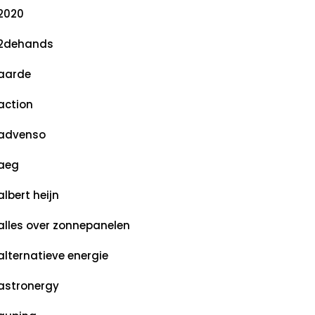
2020
2dehands
aarde
action
advenso
aeg
albert heijn
alles over zonnepanelen
alternatieve energie
astronergy