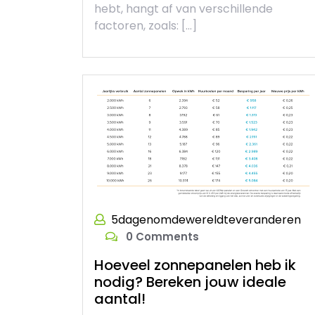
hebt, hangt af van verschillende
factoren, zoals: […]
5dagenomdewereldteveranderen
0 Comments
Hoeveel zonnepanelen heb ik
nodig? Bereken jouw ideale
aantal!