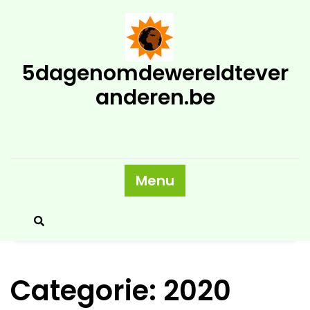
Skip
to
content
5dagenomdewereldtever
anderen.be
Menu
Categorie:
2020