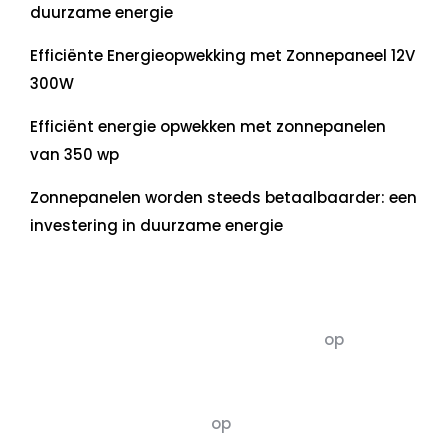
duurzame energie
Efficiënte Energieopwekking met Zonnepaneel 12V
300W
Efficiënt energie opwekken met zonnepanelen
van 350 wp
Zonnepanelen worden steeds betaalbaarder: een
investering in duurzame energie
Recente commentaren
5dagenomdewereldteveranderen
op
De 5 P’s
van Duurzaamheid: Richtlijnen voor een
Evenwichtige Toekomst
Susannah vluchten
op
De 5 P’s van