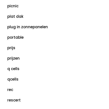
picnic
plat dak
plug in zonnepanelen
portable
prijs
prijzen
q cells
qcells
rec
rescert