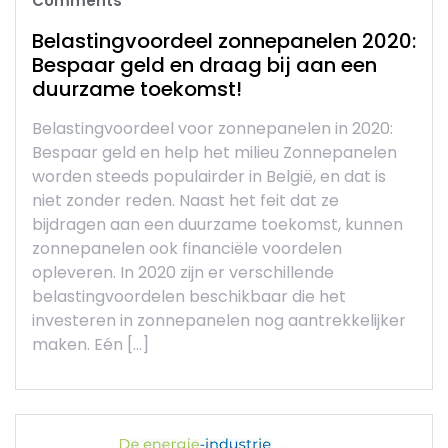
Comments
Belastingvoordeel zonnepanelen 2020:
Bespaar geld en draag bij aan een
duurzame toekomst!
Belastingvoordeel voor zonnepanelen in 2020:
Bespaar geld en help het milieu Zonnepanelen
worden steeds populairder in België, en dat is
niet zonder reden. Naast het feit dat ze
bijdragen aan een duurzame toekomst, kunnen
zonnepanelen ook financiële voordelen
opleveren. In 2020 zijn er verschillende
belastingvoordelen beschikbaar die het
investeren in zonnepanelen nog aantrekkelijker
maken. Eén […]