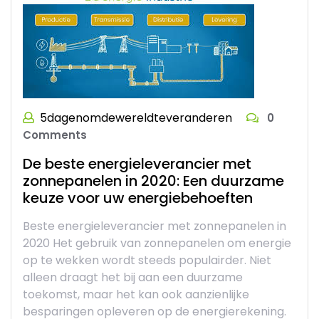
5dagenomdewereldteveranderen
0
Comments
De beste energieleverancier met
zonnepanelen in 2020: Een duurzame
keuze voor uw energiebehoeften
Beste energieleverancier met zonnepanelen in
2020 Het gebruik van zonnepanelen om energie
op te wekken wordt steeds populairder. Niet
alleen draagt het bij aan een duurzame
toekomst, maar het kan ook aanzienlijke
besparingen opleveren op de energierekening.