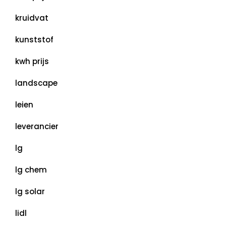
kruidvat
kunststof
kwh prijs
landscape
leien
leverancier
lg
lg chem
lg solar
lidl