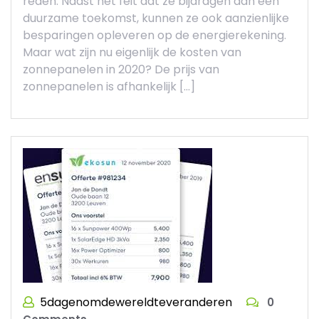
reden. Naast het feit dat ze bijdragen aan een
duurzame toekomst, kunnen ze ook aanzienlijke
besparingen opleveren op de energierekening.
Maar wat zijn nu eigenlijk de kosten van
zonnepanelen in 2020? De prijs van
zonnepanelen is afhankelijk […]
5dagenomdewereldteveranderen
0