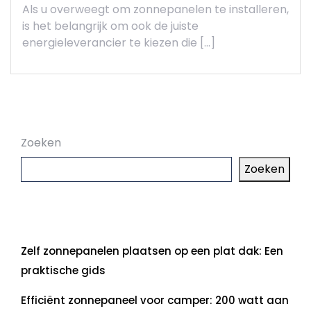
Als u overweegt om zonnepanelen te installeren,
is het belangrijk om ook de juiste
energieleverancier te kiezen die […]
Zoeken
Zoeken
Laatste artikelen
Zelf zonnepanelen plaatsen op een plat dak: Een
praktische gids
Efficiënt zonnepaneel voor camper: 200 watt aan