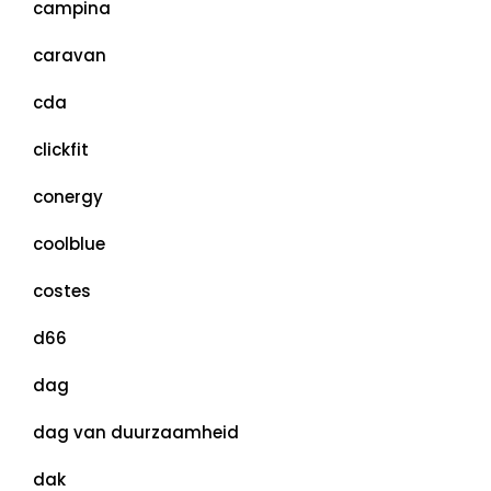
campina
caravan
cda
clickfit
conergy
coolblue
costes
d66
dag
dag van duurzaamheid
dak