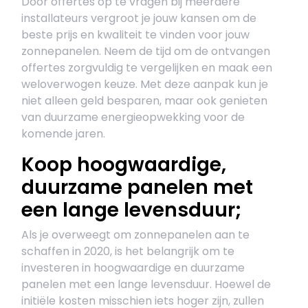
Door offertes op te vragen bij meerdere
installateurs vergroot je jouw kansen om de
beste prijs en kwaliteit te vinden voor jouw
zonnepanelen. Neem de tijd om de ontvangen
offertes zorgvuldig te vergelijken en maak een
weloverwogen keuze. Met deze aanpak kun je
niet alleen geld besparen, maar ook genieten
van duurzame energieopwekking voor de
komende jaren.
Koop hoogwaardige,
duurzame panelen met
een lange levensduur;
Als je overweegt om zonnepanelen aan te
schaffen in 2020, is het belangrijk om te
investeren in hoogwaardige en duurzame
panelen met een lange levensduur. Hoewel de
initiële kosten misschien iets hoger zijn, zullen