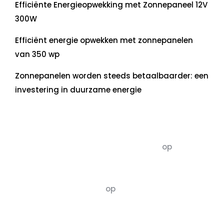
Efficiënte Energieopwekking met Zonnepaneel 12V
300W
Efficiënt energie opwekken met zonnepanelen
van 350 wp
Zonnepanelen worden steeds betaalbaarder: een
investering in duurzame energie
Recente commentaren
5dagenomdewereldteveranderen
op
De 5 P’s
van Duurzaamheid: Richtlijnen voor een
Evenwichtige Toekomst
Susannah vluchten
op
De 5 P’s van
Duurzaamheid: Richtlijnen voor een
Evenwichtige Toekomst