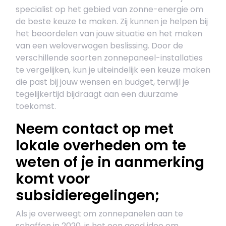
specialist op het gebied van zonne-energie om
de beste keuze te maken. Zij kunnen je helpen bij
het beoordelen van jouw situatie en het maken
van een weloverwogen beslissing. Door de
verschillende soorten zonnepaneel-installaties
te vergelijken, kun je uiteindelijk een keuze maken
die past bij jouw wensen en budget, terwijl je
tegelijkertijd bijdraagt aan een duurzame
toekomst.
Neem contact op met
lokale overheden om te
weten of je in aanmerking
komt voor
subsidieregelingen;
Als je overweegt om zonnepanelen aan te
schaffen in 2020, is het een goed idee om