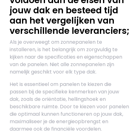
voldoen aan de eisen van
jouw dak en besteed tijd
aan het vergelijken van
verschillende leveranciers;
Als je overweegt om zonnepanelen te
installeren, is het belangrijk om zorgvuldig te
kijken naar de specificaties en eigenschappen
van de panelen. Niet alle zonnepanelen zijn
namelijk geschikt voor elk type dak.
Het is essentieel om panelen te kiezen die
passen bij de specifieke kenmerken van jouw
dak, zoals de oriëntatie, hellingshoek en
beschikbare ruimte. Door te kiezen voor panelen
die optimaal kunnen functioneren op jouw dak,
maximaliseer je de energieopbrengst en
daarmee ook de financiële voordelen.