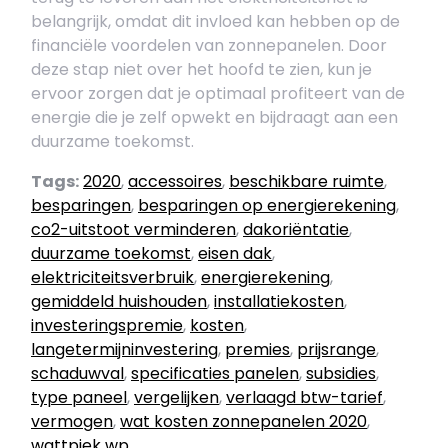
belangrijk, omdat dit invloed kan hebben op de
financiële voordelen van zonnepanelen. Door
deze stap niet over het hoofd te zien, kun je
ervoor zorgen dat je optimaal profiteert van de
energie die je zelf opwekt en bijdraagt aan een
duurzame toekomst.
Tags:
2020
,
accessoires
,
beschikbare ruimte
,
besparingen
,
besparingen op energierekening
,
co2-uitstoot verminderen
,
dakoriëntatie
,
duurzame toekomst
,
eisen dak
,
elektriciteitsverbruik
,
energierekening
,
gemiddeld huishouden
,
installatiekosten
,
investeringspremie
,
kosten
,
langetermijninvestering
,
premies
,
prijsrange
,
schaduwval
,
specificaties panelen
,
subsidies
,
type paneel
,
vergelijken
,
verlaagd btw-tarief
,
vermogen
,
wat kosten zonnepanelen 2020
,
wattpiek wp