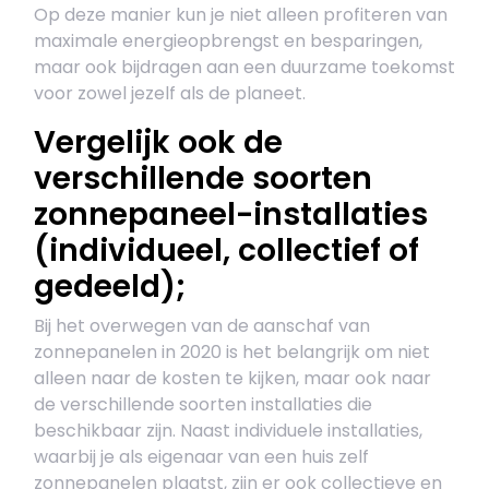
Op deze manier kun je niet alleen profiteren van
maximale energieopbrengst en besparingen,
maar ook bijdragen aan een duurzame toekomst
voor zowel jezelf als de planeet.
Vergelijk ook de
verschillende soorten
zonnepaneel-installaties
(individueel, collectief of
gedeeld);
Bij het overwegen van de aanschaf van
zonnepanelen in 2020 is het belangrijk om niet
alleen naar de kosten te kijken, maar ook naar
de verschillende soorten installaties die
beschikbaar zijn. Naast individuele installaties,
waarbij je als eigenaar van een huis zelf
zonnepanelen plaatst, zijn er ook collectieve en