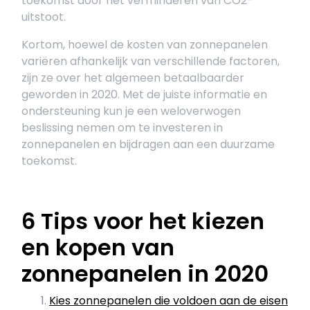
toekomst door het verminderen van CO2-
uitstoot.
Kortom, hoewel de kosten van zonnepanelen
variëren afhankelijk van verschillende factoren,
zijn ze over het algemeen betaalbaarder
geworden in 2020. Met de juiste informatie en
ondersteuning kun je een weloverwogen
beslissing nemen om te investeren in
zonnepanelen en bijdragen aan een duurzame
toekomst.
6 Tips voor het kiezen
en kopen van
zonnepanelen in 2020
Kies zonnepanelen die voldoen aan de eisen