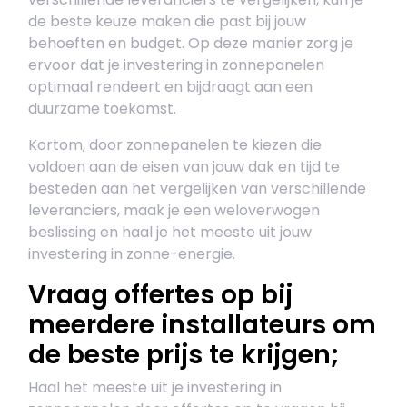
de beste keuze maken die past bij jouw
behoeften en budget. Op deze manier zorg je
ervoor dat je investering in zonnepanelen
optimaal rendeert en bijdraagt aan een
duurzame toekomst.
Kortom, door zonnepanelen te kiezen die
voldoen aan de eisen van jouw dak en tijd te
besteden aan het vergelijken van verschillende
leveranciers, maak je een weloverwogen
beslissing en haal je het meeste uit jouw
investering in zonne-energie.
Vraag offertes op bij
meerdere installateurs om
de beste prijs te krijgen;
Haal het meeste uit je investering in