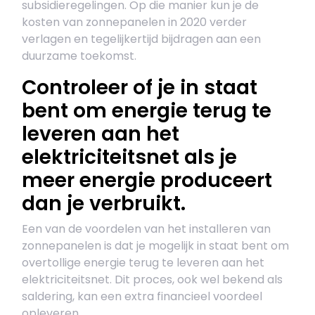
subsidieregelingen. Op die manier kun je de
kosten van zonnepanelen in 2020 verder
verlagen en tegelijkertijd bijdragen aan een
duurzame toekomst.
Controleer of je in staat
bent om energie terug te
leveren aan het
elektriciteitsnet als je
meer energie produceert
dan je verbruikt.
Een van de voordelen van het installeren van
zonnepanelen is dat je mogelijk in staat bent om
overtollige energie terug te leveren aan het
elektriciteitsnet. Dit proces, ook wel bekend als
saldering, kan een extra financieel voordeel
opleveren.