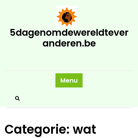
Skip
to
content
5dagenomdewereldtever
anderen.be
Menu
Categorie:
wat