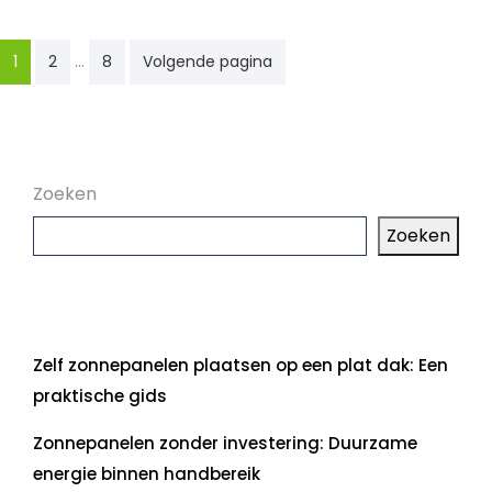
Berichten
…
1
2
8
Volgende pagina
paginering
Zoeken
Zoeken
Laatste artikelen
Zelf zonnepanelen plaatsen op een plat dak: Een
praktische gids
Zonnepanelen zonder investering: Duurzame
energie binnen handbereik