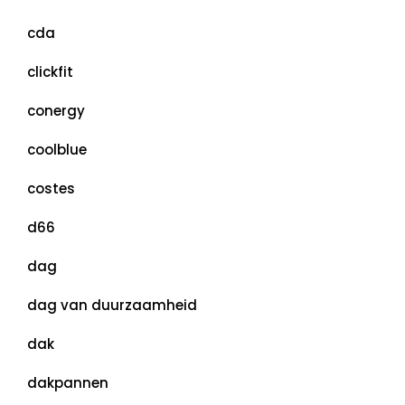
cda
clickfit
conergy
coolblue
costes
d66
dag
dag van duurzaamheid
dak
dakpannen