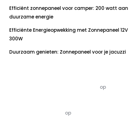
Efficiënt zonnepaneel voor camper: 200 watt aan
duurzame energie
Efficiënte Energieopwekking met Zonnepaneel 12V
300W
Duurzaam genieten: Zonnepaneel voor je jacuzzi
Recente commentaren
5dagenomdewereldteveranderen
op
De 5 P’s
van Duurzaamheid: Richtlijnen voor een
Evenwichtige Toekomst
Susannah vluchten
op
De 5 P’s van
Duurzaamheid: Richtlijnen voor een
Evenwichtige Toekomst