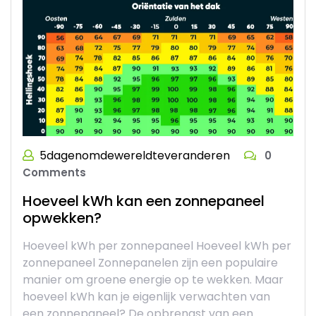
5dagenomdewereldteveranderen
0
Comments
Hoeveel kWh kan een zonnepaneel
opwekken?
Hoeveel kWh per zonnepaneel Hoeveel kWh per
zonnepaneel Zonnepanelen zijn een populaire
manier om groene energie op te wekken. Maar
hoeveel kWh kan je eigenlijk verwachten van
een zonnepaneel? De opbrengst van een