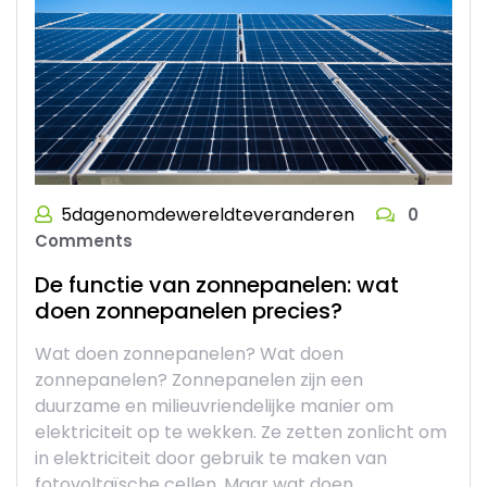
5dagenomdewereldteveranderen
0
Comments
De functie van zonnepanelen: wat
doen zonnepanelen precies?
Wat doen zonnepanelen? Wat doen
zonnepanelen? Zonnepanelen zijn een
duurzame en milieuvriendelijke manier om
elektriciteit op te wekken. Ze zetten zonlicht om
in elektriciteit door gebruik te maken van
fotovoltaïsche cellen. Maar wat doen