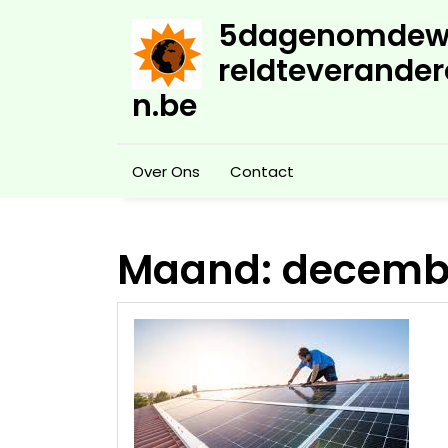
Skip
5dagenomdew
to
content
reldteverander
n.be
Over Ons
Contact
Maand:
decemb