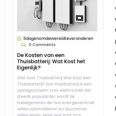
5dagenomdewereldteveranderen
0 Comments
De Kosten van een
Thuisbatterij: Wat Kost het
Eigenlijk?
Wat Kost Thuisbatterij Wat Kost een
Thuisbatterij? Een thuisbatterij is een
opslagsysteem voor elektriciteit dat
steeds populairder wordt bij
huiseigenaren die hun energieverbruik
willen optimaliseren en duurzamer
willen leven. Maar wat kost zo’n