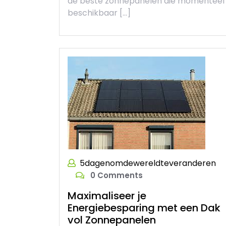
de beste zonnepanelen die momenteel
beschikbaar […]
5dagenomdewereldteveranderen
0 Comments
Maximaliseer je
Energiebesparing met een Dak
vol Zonnepanelen