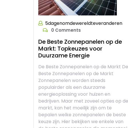
5dagenomdewereldteveranderen
0 Comments
De Beste Zonnepanelen op de
Markt: Topkeuzes voor
Duurzame Energie
De Beste Zonnepanelen op de Markt D
Beste Zonnepanelen op de Markt
Zonnepanelen worden steeds
populairder als een duurzame
energieoplossing voor huizen en
bedrijven. Maar met zoveel opties op d
markt, kan het moeilijk zijn om te
bepalen welke zonnepanelen de beste
keuze zijn. Hier bekijken we enkele van