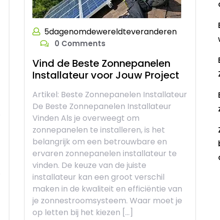
5dagenomdewereldteveranderen
0 Comments
Vind de Beste Zonnepanelen
Installateur voor Jouw Project
Artikel: Beste Zonnepanelen Installateur
De Beste Zonnepanelen Installateur
e
Vinden Als je overweegt om
zonnepanelen te installeren, is het
belangrijk om een betrouwbare en
ervaren zonnepanelen installateur te
vinden. De keuze van de juiste
e
installateur kan een groot verschil
R
maken in de kwaliteit en efficiëntie van
je zonnestroomsysteem. Waar moet je
op letten bij het kiezen […]