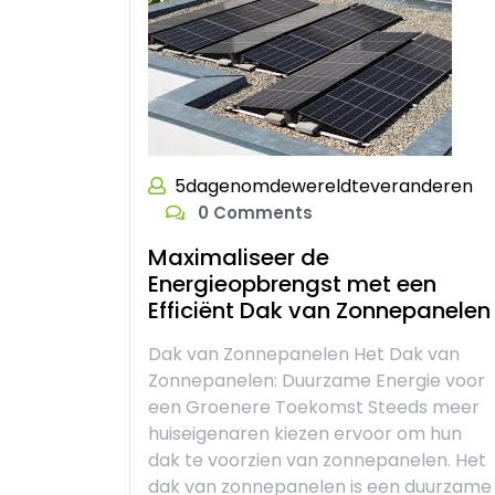
5dagenomdewereldteveranderen
0 Comments
Maximaliseer de
Energieopbrengst met een
Efficiënt Dak van Zonnepanelen
Dak van Zonnepanelen Het Dak van
Zonnepanelen: Duurzame Energie voor
een Groenere Toekomst Steeds meer
huiseigenaren kiezen ervoor om hun
dak te voorzien van zonnepanelen. Het
dak van zonnepanelen is een duurzame