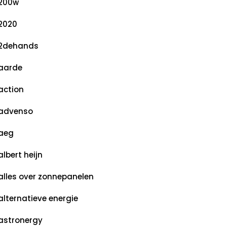
200w
2020
2dehands
aarde
action
advenso
aeg
albert heijn
alles over zonnepanelen
alternatieve energie
astronergy