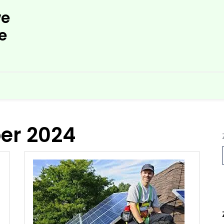
e
e
er 2024
L