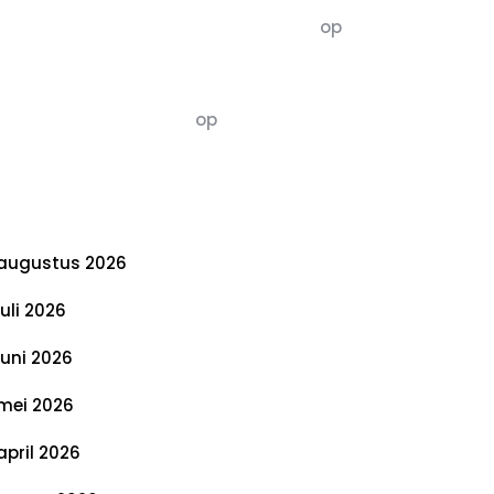
5dagenomdewereldteveranderen
op
De 5 P’s van Duurzaamheid: Richtlijnen
voor een Evenwichtige Toekomst
Susannah vluchten
op
De 5 P’s van
Duurzaamheid: Richtlijnen voor een
Evenwichtige Toekomst
rchief
augustus 2026
juli 2026
juni 2026
mei 2026
april 2026