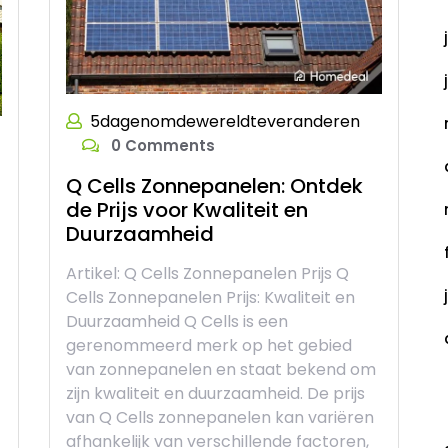
5dagenomdewereldteveranderen
0 Comments
Q Cells Zonnepanelen: Ontdek
de Prijs voor Kwaliteit en
Duurzaamheid
Artikel: Q Cells Zonnepanelen Prijs Q
Cells Zonnepanelen Prijs: Kwaliteit en
Duurzaamheid Q Cells is een
gerenommeerd merk op het gebied
van zonnepanelen en staat bekend om
zijn kwaliteit en duurzaamheid. De prijs
C
van Q Cells zonnepanelen kan variëren
afhankelijk van verschillende factoren,