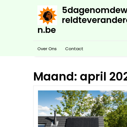
Skip
5dagenomdew
to
content
reldteverander
n.be
Over Ons
Contact
Maand:
april 20