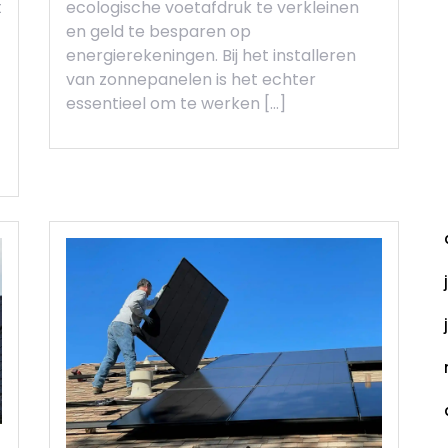
t
ecologische voetafdruk te verkleinen
en geld te besparen op
energierekeningen. Bij het installeren
van zonnepanelen is het echter
essentieel om te werken […]
A