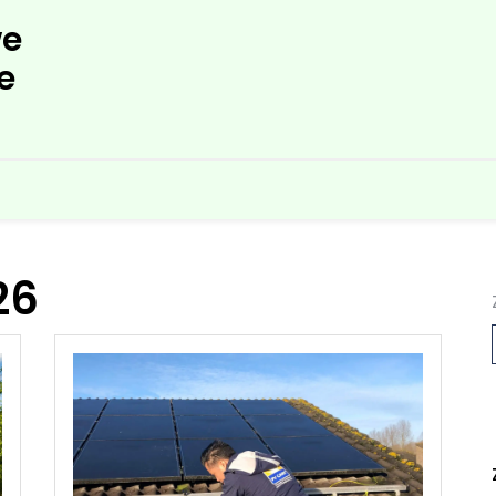
e
e
26
L