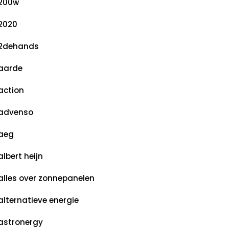
200w
2020
2dehands
aarde
action
advenso
aeg
albert heijn
alles over zonnepanelen
alternatieve energie
astronergy