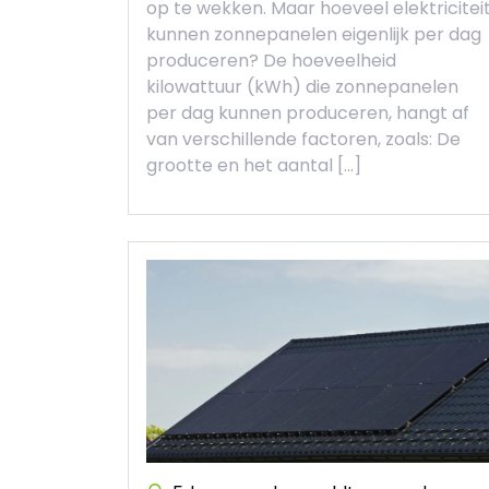
op te wekken. Maar hoeveel elektricitei
kunnen zonnepanelen eigenlijk per dag
produceren? De hoeveelheid
kilowattuur (kWh) die zonnepanelen
per dag kunnen produceren, hangt af
van verschillende factoren, zoals: De
grootte en het aantal […]