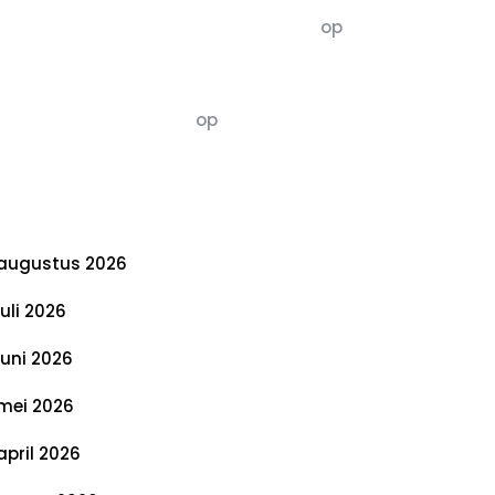
5dagenomdewereldteveranderen
op
De 5 P’s van Duurzaamheid: Richtlijnen
voor een Evenwichtige Toekomst
Susannah vluchten
op
De 5 P’s van
Duurzaamheid: Richtlijnen voor een
Evenwichtige Toekomst
rchief
augustus 2026
juli 2026
juni 2026
mei 2026
april 2026