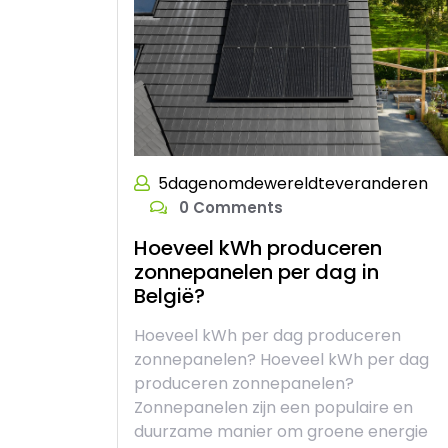
5dagenomdewereldteveranderen
0 Comments
Hoeveel kWh produceren
zonnepanelen per dag in
België?
Hoeveel kWh per dag produceren
zonnepanelen? Hoeveel kWh per dag
produceren zonnepanelen?
Zonnepanelen zijn een populaire en
duurzame manier om groene energie