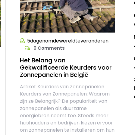
5dagenomdewereldteveranderen
0 Comments
Het Belang van
Gekwalificeerde Keurders voor
Zonnepanelen in België
Artikel: Keurders van Zonnepanelen
Keurders van Zonnepanelen: Waarom
zijn ze Belangrijk? De populariteit van
zonnepanelen als duurzame
R
energiebron neemt toe. Steeds meer
huishoudens en bedrijven kiezen ervoor
om zonnepanelen te installeren om hun