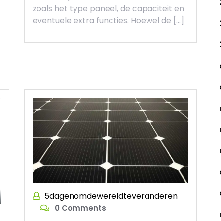
zoals het type paneel, de capaciteit en
eventuele extra functies. Hoewel de […]
5dagenomdewereldteveranderen
0 Comments