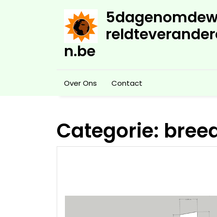
Skip
5dagenomdew
to
content
reldteverander
n.be
Over Ons
Contact
Categorie:
bree