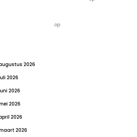
De 5 P’s van Duurzaamheid: Richtlijnen
voor een Evenwichtige Toekomst
Susannah vluchten
op
De 5 P’s van
Duurzaamheid: Richtlijnen voor een
Evenwichtige Toekomst
rchief
augustus 2026
juli 2026
juni 2026
mei 2026
april 2026
maart 2026