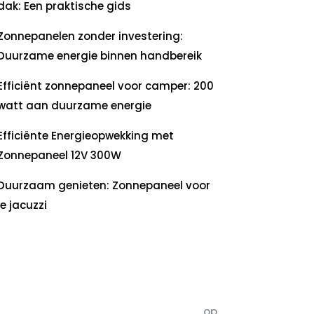
dak: Een praktische gids
Zonnepanelen zonder investering:
Duurzame energie binnen handbereik
Efficiënt zonnepaneel voor camper: 200
watt aan duurzame energie
Efficiënte Energieopwekking met
Zonnepaneel 12V 300W
Duurzaam genieten: Zonnepaneel voor
je jacuzzi
ecente
commentaren
5dagenomdewereldteveranderen
op