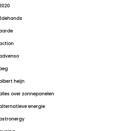
2020
2dehands
aarde
action
advenso
aeg
albert heijn
alles over zonnepanelen
alternatieve energie
astronergy