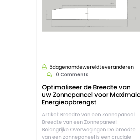
5dagenomdewereldteveranderen
0 Comments
Optimaliseer de Breedte van
uw Zonnepaneel voor Maximal
Energieopbrengst
Artikel: Breedte van een Zonnepaneel
Breedte van een Zonnepaneel:
Belangrijke Overwegingen De breedte
van een zonnepaneel is een cruciale