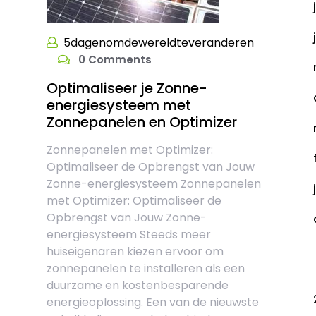
5dagenomdewereldteveranderen
0 Comments
Optimaliseer je Zonne-
energiesysteem met
Zonnepanelen en Optimizer
Zonnepanelen met Optimizer:
Optimaliseer de Opbrengst van Jouw
Zonne-energiesysteem Zonnepanelen
met Optimizer: Optimaliseer de
Opbrengst van Jouw Zonne-
energiesysteem Steeds meer
huiseigenaren kiezen ervoor om
C
zonnepanelen te installeren als een
duurzame en kostenbesparende
energieoplossing. Een van de nieuwste