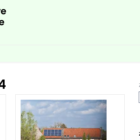
e
e
4
L