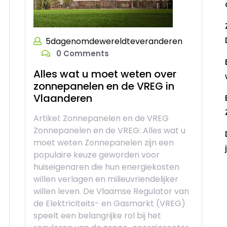
5dagenomdewereldteveranderen
0 Comments
Alles wat u moet weten over
zonnepanelen en de VREG in
Vlaanderen
Artikel: Zonnepanelen en de VREG
Zonnepanelen en de VREG: Alles wat u
moet weten Zonnepanelen zijn een
populaire keuze geworden voor
huiseigenaren die hun energiekosten
willen verlagen en milieuvriendelijker
R
willen leven. De Vlaamse Regulator van
de Elektriciteits- en Gasmarkt (VREG)
speelt een belangrijke rol bij het