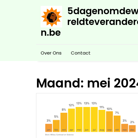
Skip
5dagenomdew
to
content
reldteverander
n.be
Over Ons
Contact
Maand:
mei 202