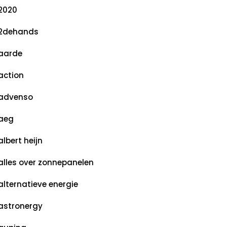
2020
2dehands
aarde
action
advenso
aeg
albert heijn
alles over zonnepanelen
alternatieve energie
astronergy