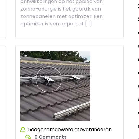
ontwikkelingen op het gebied van
zonne-energie is het gebruik van
zonnepanelen met optimizer. Een
optimizer is een apparaat […]
5dagenomdewereldteveranderen
0 Comments