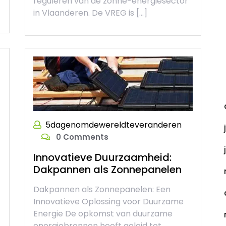
reguleren van de zonne-energiesector
in Vlaanderen. De VREG is […]
A
5dagenomdewereldteveranderen
0 Comments
Innovatieve Duurzaamheid:
Dakpannen als Zonnepanelen
Dakpannen als Zonnepanelen: Een
Innovatieve Oplossing voor Duurzame
Energie De opkomst van duurzame
energiebronnen heeft geleid tot