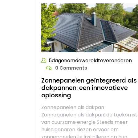
5dagenomdewereldteveranderen
0 Comments
Zonnepanelen geïntegreerd als
dakpannen: een innovatieve
oplossing
Zonnepanelen als dakpan
Zonnepanelen als dakpan: de toekomst
van duurzame energie Steeds meer
huiseigenaren kiezen ervoor om
zonnepanelen te installeren op hun