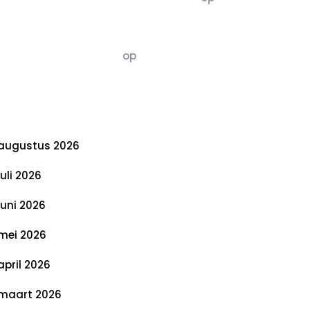
De 5 P’s van Duurzaamheid: Richtlijnen
voor een Evenwichtige Toekomst
Susannah vluchten
op
De 5 P’s van
Duurzaamheid: Richtlijnen voor een
Evenwichtige Toekomst
rchief
augustus 2026
juli 2026
juni 2026
mei 2026
april 2026
maart 2026