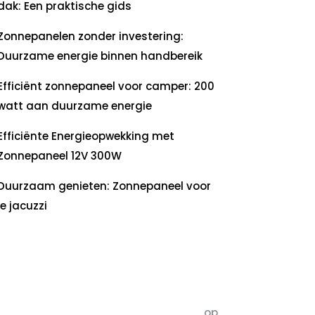
dak: Een praktische gids
Zonnepanelen zonder investering:
Duurzame energie binnen handbereik
Efficiënt zonnepaneel voor camper: 200
watt aan duurzame energie
Efficiënte Energieopwekking met
Zonnepaneel 12V 300W
Duurzaam genieten: Zonnepaneel voor
je jacuzzi
ecente
commentaren
5dagenomdewereldteveranderen
op