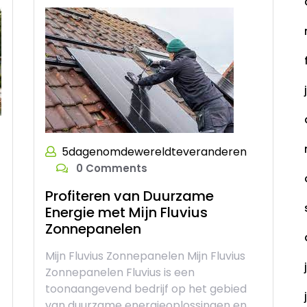
5dagenomdewereldteveranderen
0 Comments
Profiteren van Duurzame
Energie met Mijn Fluvius
Zonnepanelen
Mijn Fluvius Zonnepanelen Mijn Fluvius
Zonnepanelen Fluvius is een
toonaangevend bedrijf op het gebied
van duurzame energieoplossingen en