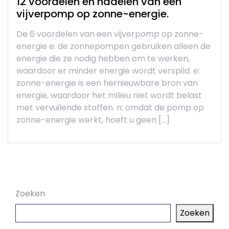
12 voordelen en nadelen van een
vijverpomp op zonne-energie.
De 6 voordelen van een vijverpomp op zonne-
energie e: de zonnepompen gebruiken alleen de
energie die ze nodig hebben om te werken,
waardoor er minder energie wordt verspild. e:
zonne-energie is een hernieuwbare bron van
energie, waardoor het milieu niet wordt belast
met vervuilende stoffen. n: omdat de pomp op
zonne-energie werkt, hoeft u geen […]
Zoeken
Zoeken