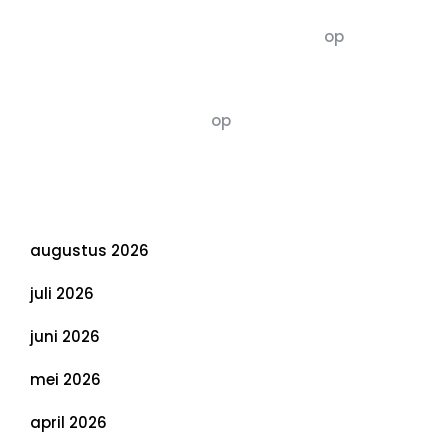
5dagenomdewereldteveranderen
op
De 5 P’s
van Duurzaamheid: Richtlijnen voor een
Evenwichtige Toekomst
Susannah vluchten
op
De 5 P’s van
Duurzaamheid: Richtlijnen voor een
Evenwichtige Toekomst
Archief
augustus 2026
juli 2026
juni 2026
mei 2026
april 2026