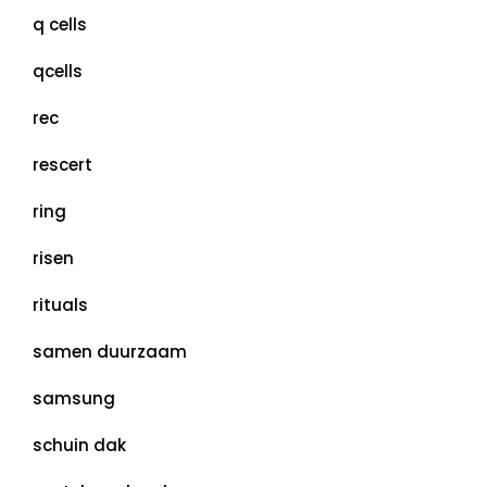
q cells
qcells
rec
rescert
ring
risen
rituals
samen duurzaam
samsung
schuin dak