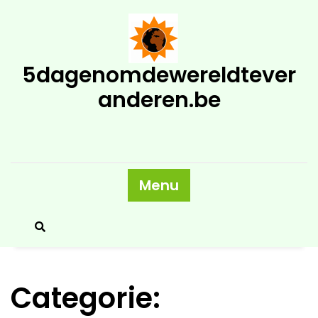
Skip
to
content
5dagenomdewereldtever
anderen.be
Menu
Categorie: