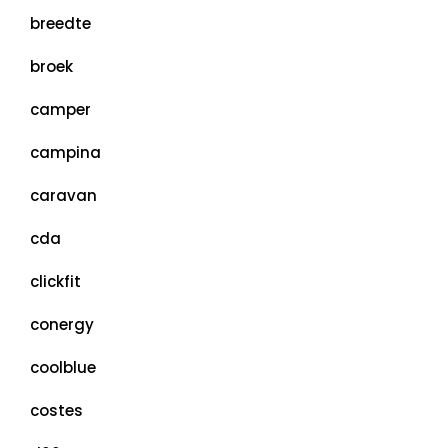
breedte
broek
camper
campina
caravan
cda
clickfit
conergy
coolblue
costes