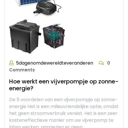
5dagenomdewereldteveranderen
0
Comments
Hoe werkt een vijverpompje op zonne-
energie?
De 5 voordelen van een vijverpompje op zonne-
energie Het is een milieuvriendelijke optie, omdat
het geen stroomverbruik vereist. Het is een zeer
kosteneffectieve manier om uw vijverpomp te
laten werken, aangezien er geen