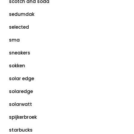
scotch and soda
sedumdak
selected
sma
sneakers
sokken
solar edge
solaredge
solarwatt
spijkerbroek
starbucks