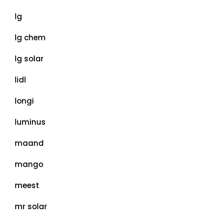
lg
lg chem
lg solar
lidl
longi
luminus
maand
mango
meest
mr solar