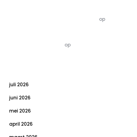
Recente commentaren
5dagenomdewereldteveranderen
op
De 5 P’s
van Duurzaamheid: Richtlijnen voor een
Evenwichtige Toekomst
Susannah vluchten
op
De 5 P’s van
Duurzaamheid: Richtlijnen voor een
Evenwichtige Toekomst
Archief
juli 2026
juni 2026
mei 2026
april 2026