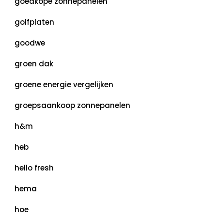
goedkope zonnepanelen
golfplaten
goodwe
groen dak
groene energie vergelijken
groepsaankoop zonnepanelen
h&m
heb
hello fresh
hema
hoe