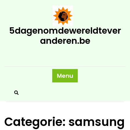
Skip
to
content
5dagenomdewereldtever
anderen.be
Menu
Categorie:
samsung