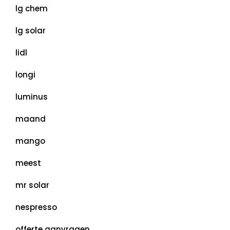
lg chem
lg solar
lidl
longi
luminus
maand
mango
meest
mr solar
nespresso
offerte aanvragen