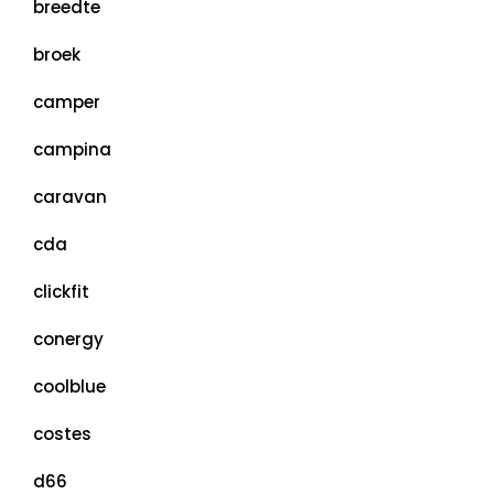
breedte
broek
camper
campina
caravan
cda
clickfit
conergy
coolblue
costes
d66