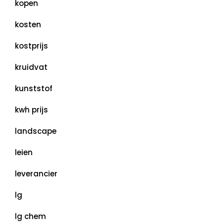
kopen
kosten
kostprijs
kruidvat
kunststof
kwh prijs
landscape
leien
leverancier
lg
lg chem