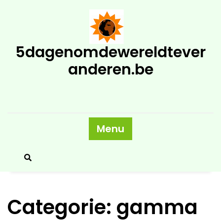
Skip
to
content
5dagenomdewereldtever
anderen.be
Menu
Categorie:
gamma