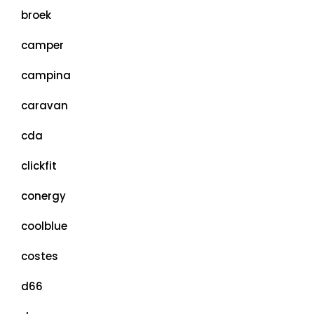
broek
camper
campina
caravan
cda
clickfit
conergy
coolblue
costes
d66