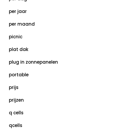
per jaar
per maand
picnic
plat dak
plug in zonnepanelen
portable
prijs
prijzen
q cells
qcells