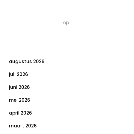
van Duurzaamheid: Richtlijnen voor een
Evenwichtige Toekomst
Susannah vluchten
op
De 5 P’s van
Duurzaamheid: Richtlijnen voor een
Evenwichtige Toekomst
Archief
augustus 2026
juli 2026
juni 2026
mei 2026
april 2026
maart 2026