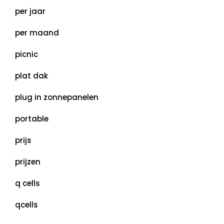
per jaar
per maand
picnic
plat dak
plug in zonnepanelen
portable
prijs
prijzen
q cells
qcells