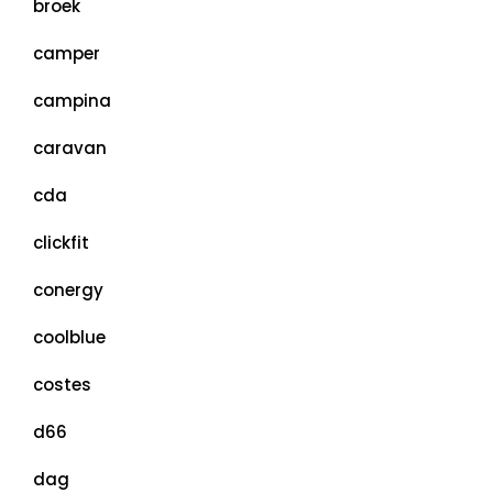
broek
camper
campina
caravan
cda
clickfit
conergy
coolblue
costes
d66
dag