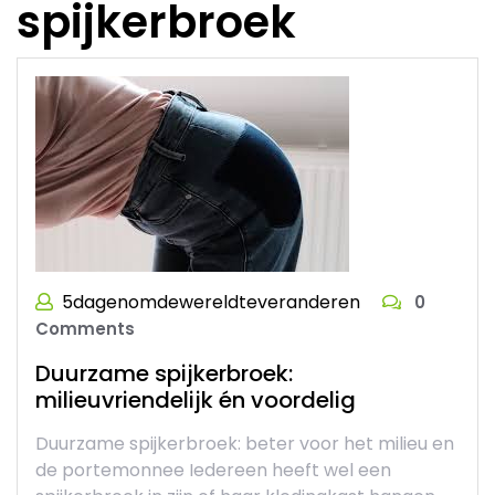
spijkerbroek
5dagenomdewereldteveranderen
0
Comments
Duurzame spijkerbroek:
milieuvriendelijk én voordelig
Duurzame spijkerbroek: beter voor het milieu en
de portemonnee Iedereen heeft wel een