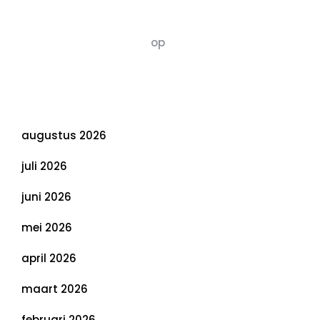
van Duurzaamheid: Richtlijnen voor een
Evenwichtige Toekomst
Susannah vluchten
op
De 5 P’s van
Duurzaamheid: Richtlijnen voor een
Evenwichtige Toekomst
Archief
augustus 2026
juli 2026
juni 2026
mei 2026
april 2026
maart 2026
februari 2026