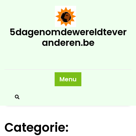
Skip
to
content
5dagenomdewereldtever
anderen.be
Menu
Categorie: