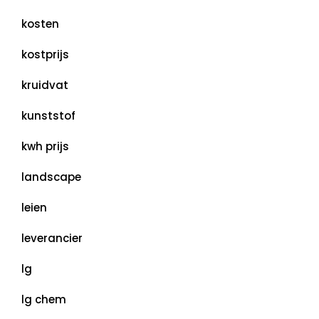
kosten
kostprijs
kruidvat
kunststof
kwh prijs
landscape
leien
leverancier
lg
lg chem