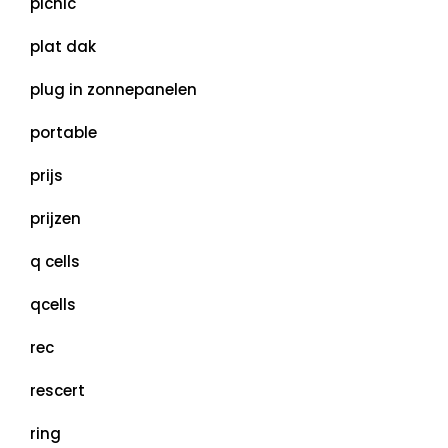
picnic
plat dak
plug in zonnepanelen
portable
prijs
prijzen
q cells
qcells
rec
rescert
ring