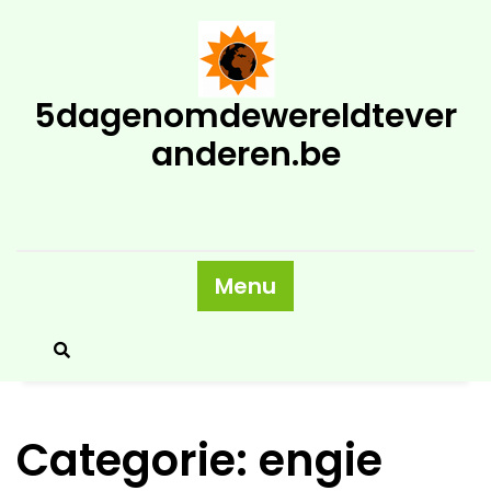
Skip
to
content
5dagenomdewereldtever
anderen.be
Menu
Categorie:
engie