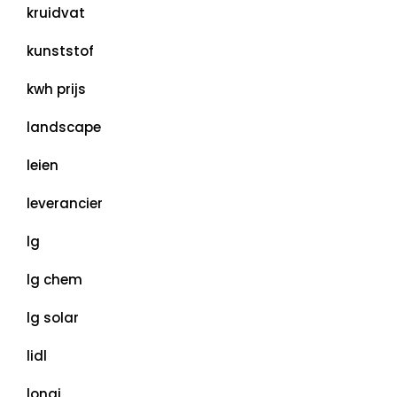
kruidvat
kunststof
kwh prijs
landscape
leien
leverancier
lg
lg chem
lg solar
lidl
longi