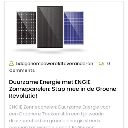
5dagenomdewereldteveranderen
0
Comments
Duurzame Energie met ENGIE
Zonnepanelen: Stap mee in de Groene
Revolutie!
ENGIE Zonnepanelen: Duurzame Energie voor
een Groenere Toekomst In een tijd waarin
duurzaamheid en groene energie steeds
belangrijker worden, speelt ENGIE een