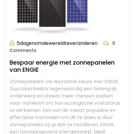
5dagenomdewereldteveranderen
0
Comments
Bespaar energie met zonnepanelen
van ENGIE
Zonnepanelen: De duurzame keuze met ENGIE
Duurzaamheid is tegenwoordig een belangrijk
onderwerp en steeds meer mensen zoeken
naar manieren om hun ecologische voetafdruk
te verkleinen. Een van de meest populaire en
effectieve methoden om dit te doen, is door
zonnepanelen op je dak te installeren. ENGIE,
een toonaangevend energiebedrijf, biedt