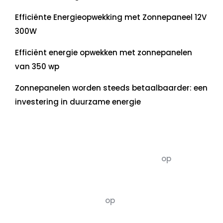
Efficiënte Energieopwekking met Zonnepaneel 12V
300W
Efficiënt energie opwekken met zonnepanelen
van 350 wp
Zonnepanelen worden steeds betaalbaarder: een
investering in duurzame energie
Recente commentaren
5dagenomdewereldteveranderen
op
De 5 P’s
van Duurzaamheid: Richtlijnen voor een
Evenwichtige Toekomst
Susannah vluchten
op
De 5 P’s van
Duurzaamheid: Richtlijnen voor een