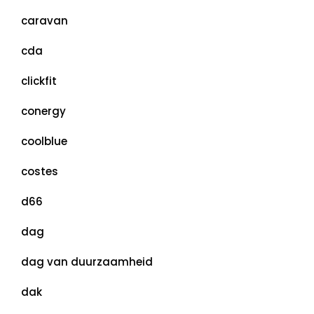
caravan
cda
clickfit
conergy
coolblue
costes
d66
dag
dag van duurzaamheid
dak