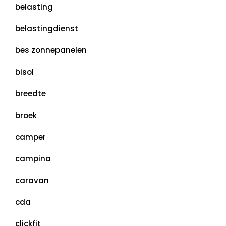
belasting
belastingdienst
bes zonnepanelen
bisol
breedte
broek
camper
campina
caravan
cda
clickfit