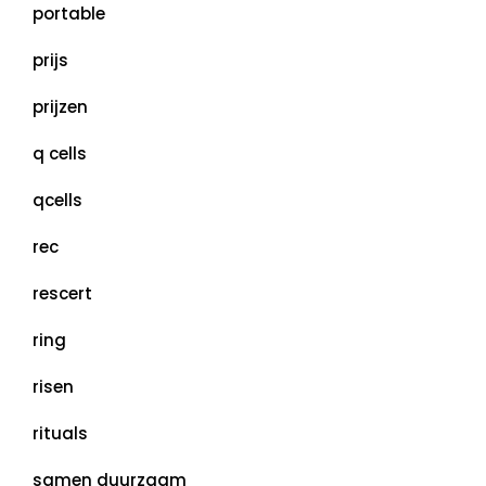
portable
prijs
prijzen
q cells
qcells
rec
rescert
ring
risen
rituals
samen duurzaam