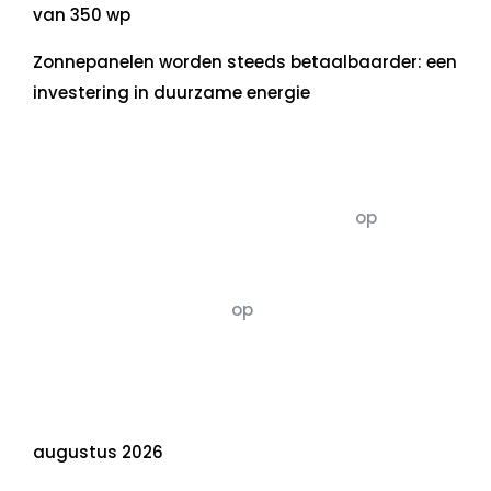
van 350 wp
Zonnepanelen worden steeds betaalbaarder: een
investering in duurzame energie
Recente commentaren
5dagenomdewereldteveranderen
op
De 5 P’s
van Duurzaamheid: Richtlijnen voor een
Evenwichtige Toekomst
Susannah vluchten
op
De 5 P’s van
Duurzaamheid: Richtlijnen voor een
Evenwichtige Toekomst
Archief
augustus 2026