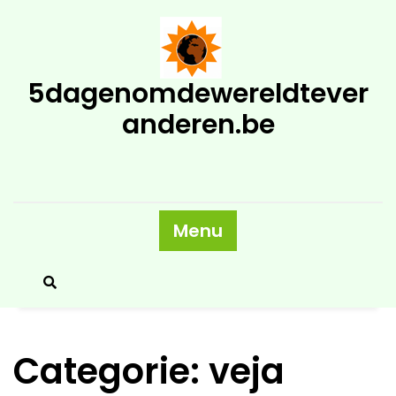
Skip
to
content
5dagenomdewereldtever
anderen.be
Menu
Categorie:
veja