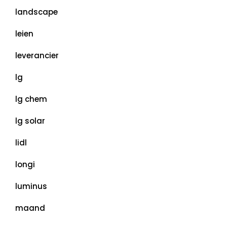
landscape
leien
leverancier
lg
lg chem
lg solar
lidl
longi
luminus
maand