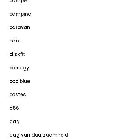
camper
campina
caravan
cda
clickfit
conergy
coolblue
costes
d66
dag
dag van duurzaamheid