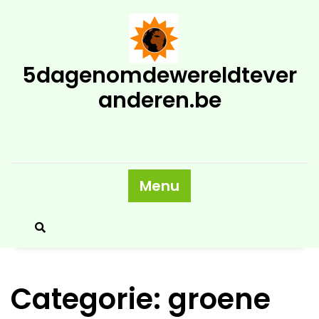
Skip
to
content
5dagenomdewereldtever
anderen.be
Menu
Categorie:
groene