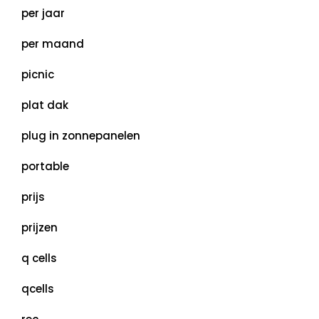
per jaar
per maand
picnic
plat dak
plug in zonnepanelen
portable
prijs
prijzen
q cells
qcells