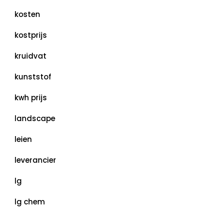
kosten
kostprijs
kruidvat
kunststof
kwh prijs
landscape
leien
leverancier
lg
lg chem