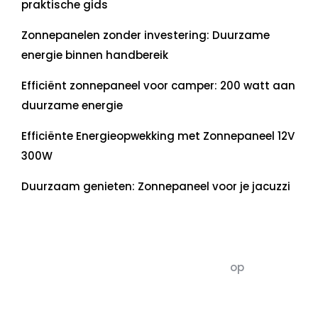
praktische gids
Zonnepanelen zonder investering: Duurzame
energie binnen handbereik
Efficiënt zonnepaneel voor camper: 200 watt aan
duurzame energie
Efficiënte Energieopwekking met Zonnepaneel 12V
300W
Duurzaam genieten: Zonnepaneel voor je jacuzzi
Recente commentaren
5dagenomdewereldteveranderen
op
De 5 P’s
van Duurzaamheid: Richtlijnen voor een
Evenwichtige Toekomst