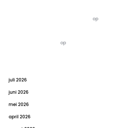
Recente commentaren
5dagenomdewereldteveranderen
op
De 5 P’s
van Duurzaamheid: Richtlijnen voor een
Evenwichtige Toekomst
Susannah vluchten
op
De 5 P’s van
Duurzaamheid: Richtlijnen voor een
Evenwichtige Toekomst
Archief
juli 2026
juni 2026
mei 2026
april 2026