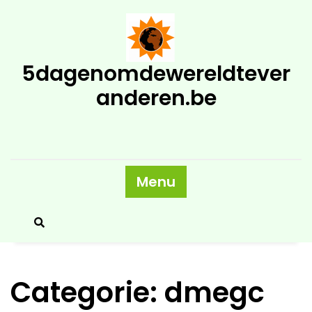
Skip
to
content
5dagenomdewereldtever
anderen.be
Menu
Categorie:
dmegc