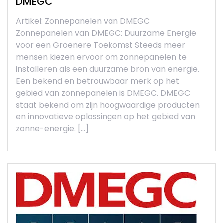
DMEGC
Artikel: Zonnepanelen van DMEGC
Zonnepanelen van DMEGC: Duurzame Energie
voor een Groenere Toekomst Steeds meer
mensen kiezen ervoor om zonnepanelen te
installeren als een duurzame bron van energie.
Een bekend en betrouwbaar merk op het
gebied van zonnepanelen is DMEGC. DMEGC
staat bekend om zijn hoogwaardige producten
en innovatieve oplossingen op het gebied van
zonne-energie. […]