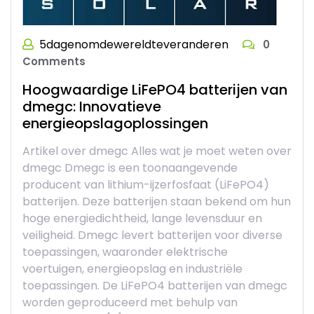
5dagenomdewereldteveranderen
0
Comments
Hoogwaardige LiFePO4 batterijen van
dmegc: Innovatieve
energieopslagoplossingen
Artikel over dmegc Alles wat je moet weten over
dmegc Dmegc is een toonaangevende
producent van lithium-ijzerfosfaat (LiFePO4)
batterijen. Deze batterijen staan bekend om hun
hoge energiedichtheid, lange levensduur en
veiligheid. Dmegc levert batterijen voor diverse
toepassingen, waaronder elektrische
voertuigen, energieopslag en industriële
toepassingen. De LiFePO4 batterijen van dmegc
worden geproduceerd met behulp van