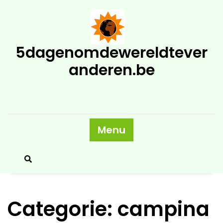
Skip
to
content
5dagenomdewereldtever
anderen.be
Menu
Categorie:
campina