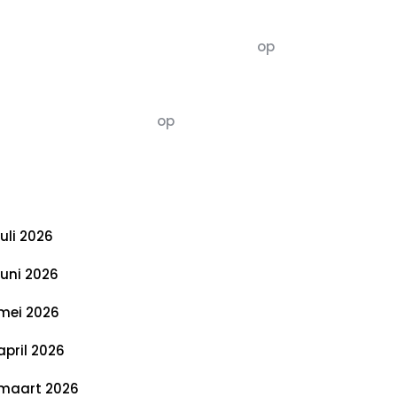
commentaren
5dagenomdewereldteveranderen
op
De 5 P’s van Duurzaamheid: Richtlijnen
voor een Evenwichtige Toekomst
Susannah vluchten
op
De 5 P’s van
Duurzaamheid: Richtlijnen voor een
Evenwichtige Toekomst
rchief
juli 2026
juni 2026
mei 2026
april 2026
maart 2026