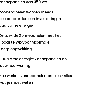
zonnepanelen van 350 wp
Zonnepanelen worden steeds
betaalbaarder: een investering in
duurzame energie
Ontdek de Zonnepanelen met het
Hoogste Wp voor Maximale
Energieopwekking
Duurzame energie: Zonnepanelen op
jouw huurwoning
Hoe werken zonnepanelen precies? Alles
wat je moet weten!
ecente