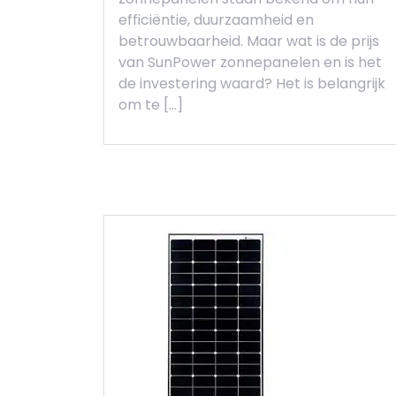
efficiëntie, duurzaamheid en
betrouwbaarheid. Maar wat is de prijs
van SunPower zonnepanelen en is het
de investering waard? Het is belangrijk
om te […]