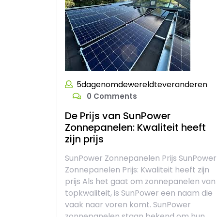
5dagenomdewereldteveranderen
0 Comments
De Prijs van SunPower
Zonnepanelen: Kwaliteit heeft
zijn prijs
SunPower Zonnepanelen Prijs SunPower
Zonnepanelen Prijs: Kwaliteit heeft zijn
prijs Als het gaat om zonnepanelen van
topkwaliteit, is SunPower een naam die
vaak naar voren komt. SunPower
zonnepanelen staan bekend om hun