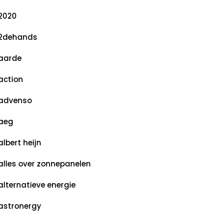
2020
2dehands
aarde
action
advenso
aeg
albert heijn
alles over zonnepanelen
alternatieve energie
astronergy