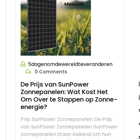
5dagenomdewereldteveranderen
A
0 Comments
De Prijs van SunPower
Zonnepanelen: Wat Kost Het
Om Over te Stappen op Zonne-
energie?
Prijs SunPower Zonnepanelen De Prijs
van SunPower Zonnepanelen SunPower
zonnepanelen staan bekend om hun