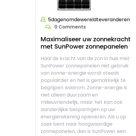
5dagenomdewereldteveranderen
0 Comments
Maximaliseer uw zonnekracht
met SunPower zonnepanelen
Haal de kracht van de zon in huis met
SunPower zonnepanelen Het gebruik
van zonne-energie wordt steeds
populairder en het is gemakkelijk te
begrijpen waarom. Zonne-energie is
niet alleen duurzaam en
milieuvriendelijk, maar het kan ook
aanzienlijke besparingen op uw
energierekening opleveren. Als u op
zoek bent naar hoogwaardige
zonnepanelen, dan is SunPower een