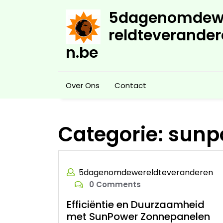
Skip
5dagenomdew
to
content
reldteverander
n.be
Over Ons
Contact
Categorie:
sunp
5dagenomdewereldteveranderen
0 Comments
Efficiëntie en Duurzaamheid
met SunPower Zonnepanelen