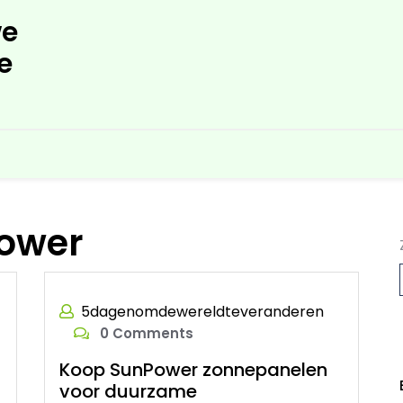
e
e
ower
5dagenomdewereldteveranderen
0 Comments
L
Koop SunPower zonnepanelen
voor duurzame