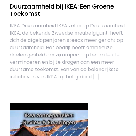
Duurzaamheid bij IKEA: Een Groene
Toekomst
IKEA Duurzaamheid IKEA zet in op Duurzaamheid
IKEA, de bekende Zweedse meubelgigant, heeft
zich de afgelopen jaren steeds meer gericht op
duurzaamheid. Het bedrijf heeft ambitieuze
doelen gesteld om zijn impact op het milieu te
verminderen en bij te dragen aan een meer
duurzame toekomst. Een van de belangrijkste
initiatieven van IKEA op het gebied […]