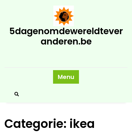
Skip
to
content
5dagenomdewereldtever
anderen.be
Menu
Categorie:
ikea