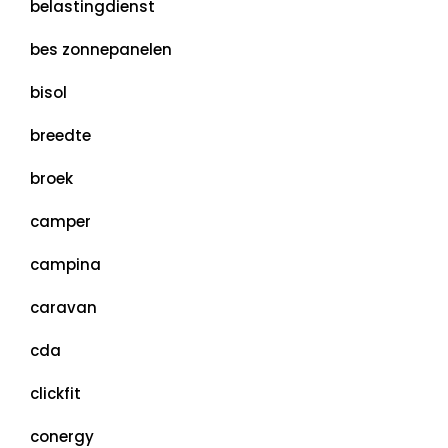
belastingdienst
bes zonnepanelen
bisol
breedte
broek
camper
campina
caravan
cda
clickfit
conergy