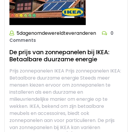
5dagenomdewereldteveranderen
0
Comments
De prijs van zonnepanelen bij IKEA:
Betaalbare duurzame energie
Prijs zonnepanelen IKEA Prijs zonnepanelen IKEA:
Betaalbare duurzame energie Steeds meer
mensen kiezen ervoor om zonnepanelen te
installeren als een duurzame en
milieuvriendelijke manier om energie op te
wekken. IKEA, bekend om zijn betaalbare
meubels en accessoires, biedt ook
zonnepanelen aan voor particulieren. De prijs
van zonnepanelen bij IKEA kan variëren