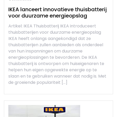
IKEA lanceert innovatieve thuisbatterij
voor duurzame energieopslag
Artikel: IKEA Thuisbatterij IKEA introduceert
thuisbatterijen voor duurzame energieopslag
IKEA heeft onlangs aangekondigd dat ze
thuisbatterijen zullen aanbieden als onderdeel
van hun inspanningen om duurzame
energieoplossingen te bevorderen. De IKEA
thuisbatterij is ontworpen om huiseigenaren te
helpen hun eigen opgewekte energie op te
slaan en te gebruiken wanneer dat nodig is. Met
de groeiende populariteit […]