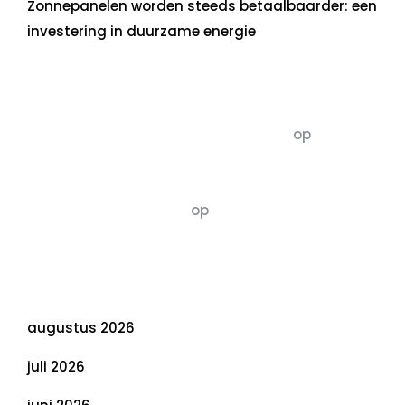
Zonnepanelen worden steeds betaalbaarder: een
investering in duurzame energie
Recente commentaren
5dagenomdewereldteveranderen
op
De 5 P’s
van Duurzaamheid: Richtlijnen voor een
Evenwichtige Toekomst
Susannah vluchten
op
De 5 P’s van
Duurzaamheid: Richtlijnen voor een
Evenwichtige Toekomst
Archief
augustus 2026
juli 2026