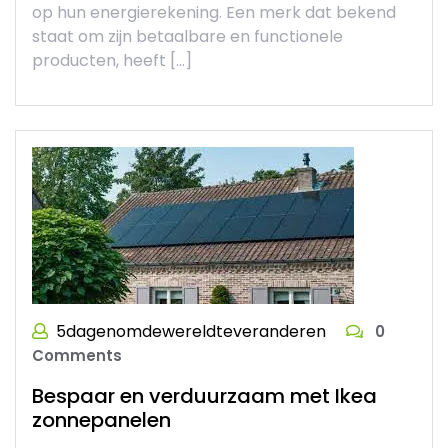
op hun energierekening. Een merk dat bekend
staat om zijn betaalbare en functionele
producten, heeft […]
5dagenomdewereldteveranderen
0
Comments
Bespaar en verduurzaam met Ikea
zonnepanelen