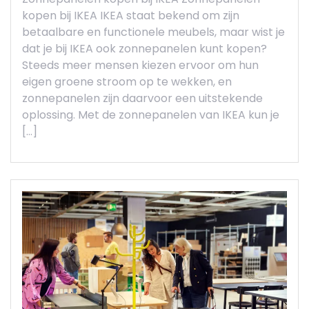
kopen bij IKEA IKEA staat bekend om zijn
betaalbare en functionele meubels, maar wist je
dat je bij IKEA ook zonnepanelen kunt kopen?
Steeds meer mensen kiezen ervoor om hun
eigen groene stroom op te wekken, en
zonnepanelen zijn daarvoor een uitstekende
oplossing. Met de zonnepanelen van IKEA kun je
[…]