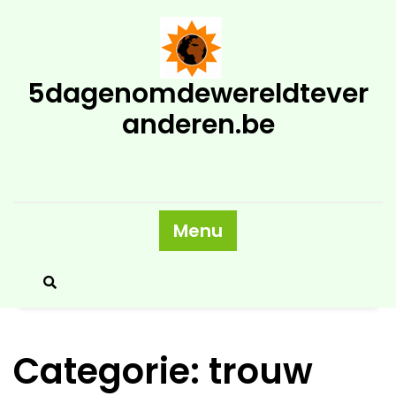
Skip
to
content
5dagenomdewereldtever
anderen.be
Menu
Categorie:
trouw