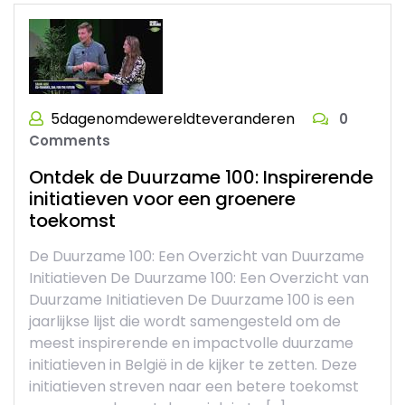
5dagenomdewereldteveranderen
0
Comments
Ontdek de Duurzame 100: Inspirerende
initiatieven voor een groenere
toekomst
De Duurzame 100: Een Overzicht van Duurzame
Initiatieven De Duurzame 100: Een Overzicht van
Duurzame Initiatieven De Duurzame 100 is een
jaarlijkse lijst die wordt samengesteld om de
meest inspirerende en impactvolle duurzame
initiatieven in België in de kijker te zetten. Deze
initiatieven streven naar een betere toekomst