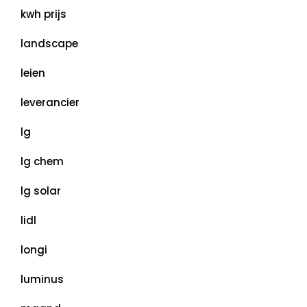
kwh prijs
landscape
leien
leverancier
lg
lg chem
lg solar
lidl
longi
luminus