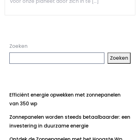
voor onze planeet door zich in te […]
Zoeken
Zoeken
Laatste artikelen
Efficiënt energie opwekken met zonnepanelen
van 350 wp
Zonnepanelen worden steeds betaalbaarder: een
investering in duurzame energie
Ontdek de Zonnepanelen met het Hoogste Wp