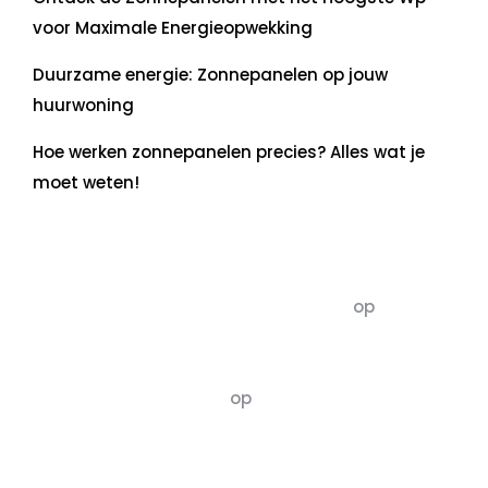
voor Maximale Energieopwekking
Duurzame energie: Zonnepanelen op jouw
huurwoning
Hoe werken zonnepanelen precies? Alles wat je
moet weten!
Recente commentaren
5dagenomdewereldteveranderen
op
De 5 P’s
van Duurzaamheid: Richtlijnen voor een
Evenwichtige Toekomst
Susannah vluchten
op
De 5 P’s van
Duurzaamheid: Richtlijnen voor een
Evenwichtige Toekomst