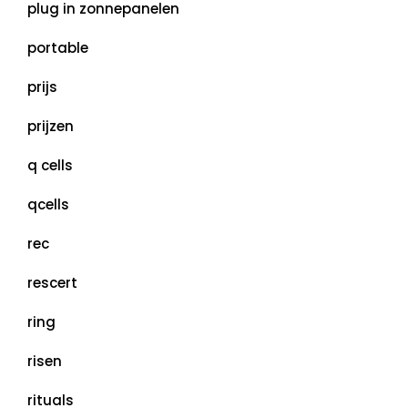
plug in zonnepanelen
portable
prijs
prijzen
q cells
qcells
rec
rescert
ring
risen
rituals