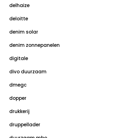
delhaize
deloitte
denim solar
denim zonnepanelen
digitale
divo duurzaam
dmegc
dopper
drukkerij
druppellader
duurzaam mbo