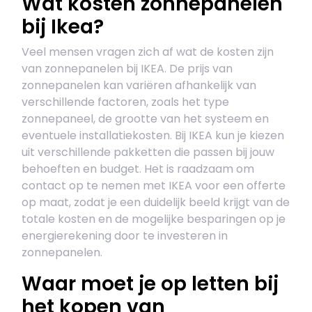
Wat kosten zonnepanelen
bij Ikea?
Veel mensen vragen zich af wat de kosten zijn
van zonnepanelen bij IKEA. De prijs van
zonnepanelen kan variëren afhankelijk van
verschillende factoren, zoals het type
zonnepaneel, de grootte van het systeem en
eventuele installatiekosten. Bij IKEA kun je kiezen
uit verschillende pakketten die passen bij jouw
behoeften en budget. Het is raadzaam om
contact op te nemen met IKEA voor een offerte
op maat, zodat je een duidelijk beeld krijgt van de
totale kosten en de mogelijke besparingen op je
energierekening door te investeren in
zonnepanelen.
Waar moet je op letten bij
het kopen van