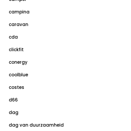
campina
caravan
cda
clickfit
conergy
coolblue
costes
d66
dag
dag van duurzaamheid