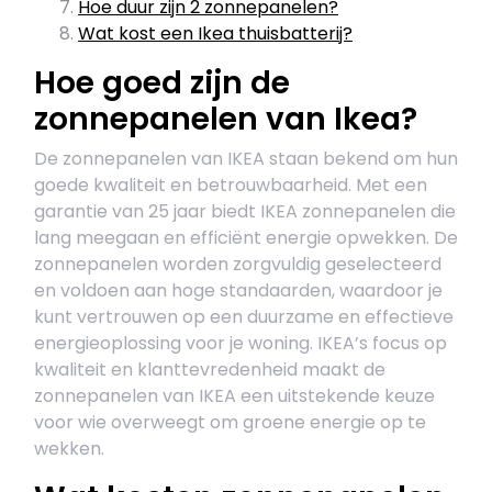
Hoe duur zijn 2 zonnepanelen?
Wat kost een Ikea thuisbatterij?
Hoe goed zijn de
zonnepanelen van Ikea?
De zonnepanelen van IKEA staan bekend om hun
goede kwaliteit en betrouwbaarheid. Met een
garantie van 25 jaar biedt IKEA zonnepanelen die
lang meegaan en efficiënt energie opwekken. De
zonnepanelen worden zorgvuldig geselecteerd
en voldoen aan hoge standaarden, waardoor je
kunt vertrouwen op een duurzame en effectieve
energieoplossing voor je woning. IKEA’s focus op
kwaliteit en klanttevredenheid maakt de
zonnepanelen van IKEA een uitstekende keuze
voor wie overweegt om groene energie op te
wekken.