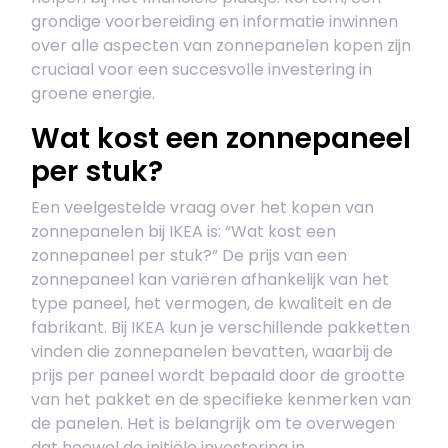
grondige voorbereiding en informatie inwinnen
over alle aspecten van zonnepanelen kopen zijn
cruciaal voor een succesvolle investering in
groene energie.
Wat kost een zonnepaneel
per stuk?
Een veelgestelde vraag over het kopen van
zonnepanelen bij IKEA is: “Wat kost een
zonnepaneel per stuk?” De prijs van een
zonnepaneel kan variëren afhankelijk van het
type paneel, het vermogen, de kwaliteit en de
fabrikant. Bij IKEA kun je verschillende pakketten
vinden die zonnepanelen bevatten, waarbij de
prijs per paneel wordt bepaald door de grootte
van het pakket en de specifieke kenmerken van
de panelen. Het is belangrijk om te overwegen
dat hoewel de initiële investering in