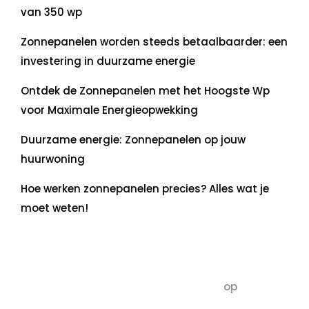
van 350 wp
Zonnepanelen worden steeds betaalbaarder: een
investering in duurzame energie
Ontdek de Zonnepanelen met het Hoogste Wp
voor Maximale Energieopwekking
Duurzame energie: Zonnepanelen op jouw
huurwoning
Hoe werken zonnepanelen precies? Alles wat je
moet weten!
Recente commentaren
5dagenomdewereldteveranderen
op
De 5 P’s
van Duurzaamheid: Richtlijnen voor een