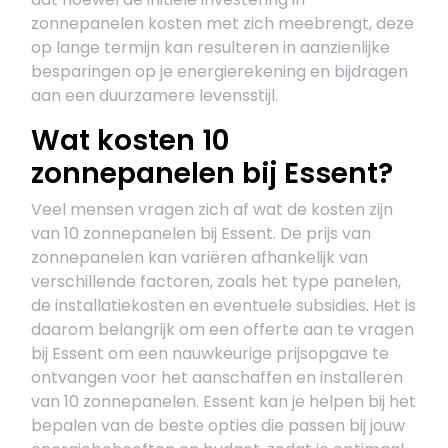
zonnepanelen kosten met zich meebrengt, deze
op lange termijn kan resulteren in aanzienlijke
besparingen op je energierekening en bijdragen
aan een duurzamere levensstijl.
Wat kosten 10
zonnepanelen bij Essent?
Veel mensen vragen zich af wat de kosten zijn
van 10 zonnepanelen bij Essent. De prijs van
zonnepanelen kan variëren afhankelijk van
verschillende factoren, zoals het type panelen,
de installatiekosten en eventuele subsidies. Het is
daarom belangrijk om een offerte aan te vragen
bij Essent om een nauwkeurige prijsopgave te
ontvangen voor het aanschaffen en installeren
van 10 zonnepanelen. Essent kan je helpen bij het
bepalen van de beste opties die passen bij jouw