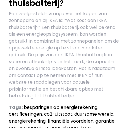
thuisbatterij?
Een veelgestelde vraag over het kopen van
zonnepanelen bij IKEA is: “Wat kost een IKEA
thuisbatterij?” Een thuisbatterij, ook wel bekend
als een energieopslagsysteem, kan worden
gebruikt in combinatie met zonnepanelen om de
opgewekte energie op te slaan voor later
gebruik. De prijs van een IKEA thuisbatterij kan
variëren afhankelijk van het merk, de capaciteit
en eventuele installatiekosten. Het is raadzaam
om contact op te nemen met IKEA of hun
website te raadplegen voor actuele
prijsinformatie en beschikbare opties met
betrekking tot thuisbatterijen.
Tags:
besparingen op energierekening
,
certificeringen
,
co2-uitstoot
,
duurzame wereld
,
energierekening
,
financiële voordelen
,
garantie
,
groene energie
,
groene stroom
,
ikea
,