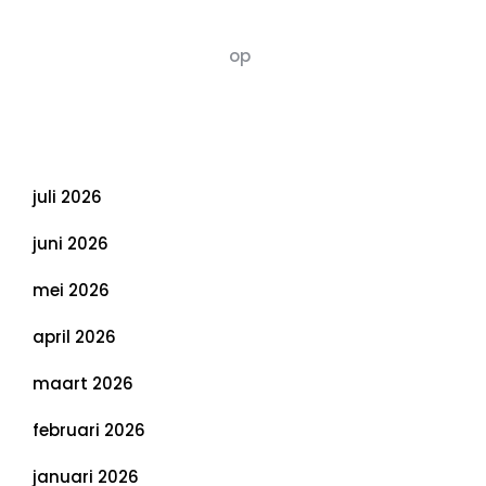
Evenwichtige Toekomst
Susannah vluchten
op
De 5 P’s van
Duurzaamheid: Richtlijnen voor een
Evenwichtige Toekomst
Archief
juli 2026
juni 2026
mei 2026
april 2026
maart 2026
februari 2026
januari 2026