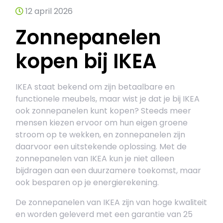
12 april 2026
Zonnepanelen
kopen bij IKEA
IKEA staat bekend om zijn betaalbare en
functionele meubels, maar wist je dat je bij IKEA
ook zonnepanelen kunt kopen? Steeds meer
mensen kiezen ervoor om hun eigen groene
stroom op te wekken, en zonnepanelen zijn
daarvoor een uitstekende oplossing. Met de
zonnepanelen van IKEA kun je niet alleen
bijdragen aan een duurzamere toekomst, maar
ook besparen op je energierekening.
De zonnepanelen van IKEA zijn van hoge kwaliteit
en worden geleverd met een garantie van 25