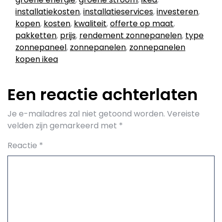
installatiekosten
,
installatieservices
,
investeren
,
kopen
,
kosten
,
kwaliteit
,
offerte op maat
,
pakketten
,
prijs
,
rendement zonnepanelen
,
type
zonnepaneel
,
zonnepanelen
,
zonnepanelen
kopen ikea
Een reactie achterlaten
Je e-mailadres zal niet getoond worden.
Vereiste
velden zijn gemarkeerd met
*
Reactie
*