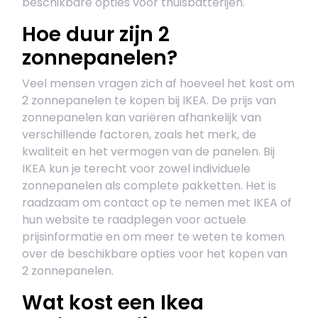
beschikbare opties voor thuisbatterijen.
Hoe duur zijn 2
zonnepanelen?
Veel mensen vragen zich af hoeveel het kost om
2 zonnepanelen te kopen bij IKEA. De prijs van
zonnepanelen kan variëren afhankelijk van
verschillende factoren, zoals het merk, de
kwaliteit en het vermogen van de panelen. Bij
IKEA kun je terecht voor zowel individuele
zonnepanelen als complete pakketten. Het is
raadzaam om contact op te nemen met IKEA of
hun website te raadplegen voor actuele
prijsinformatie en om meer te weten te komen
over de beschikbare opties voor het kopen van
2 zonnepanelen.
Wat kost een Ikea