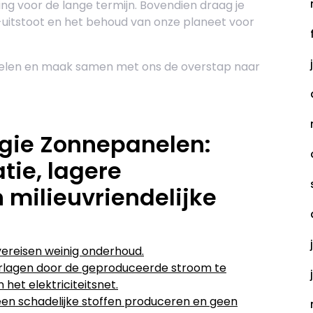
ng voor de lange termijn. Bovendien draag je
-uitstoot en het behoud van onze planeet voor
elen en maak samen met ons de overstap naar
ngie Zonnepanelen:
tie, lagere
 milieuvriendelijke
 vereisen weinig onderhoud.
erlagen door de geproduceerde stroom te
het elektriciteitsnet.
 geen schadelijke stoffen produceren en geen