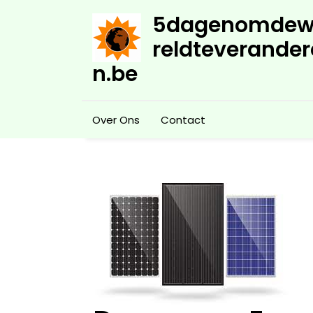
Skip
5dagenomdew
to
content
reldteverander
n.be
Over Ons
Contact