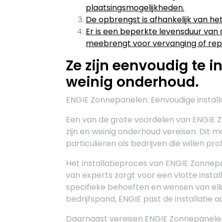
plaatsingsmogelijkheden.
De opbrengst is afhankelijk van het
Er is een beperkte levensduur van 
meebrengt voor vervanging of repa
Ze zijn eenvoudig te i
weinig onderhoud.
ENGIE Zonnepanelen: Eenvoudige install
Een van de grote voordelen van ENGIE Z
zijn en weinig onderhoud vereisen. Dit 
particulieren als bedrijven die willen p
Het installatieproces van ENGIE Zonnepa
van experts zorgt voor een vlotte insta
specifieke behoeften en wensen van elke
bedrijfspand, ENGIE past de installatie a
Daarnaast vereisen ENGIE Zonnepanelen