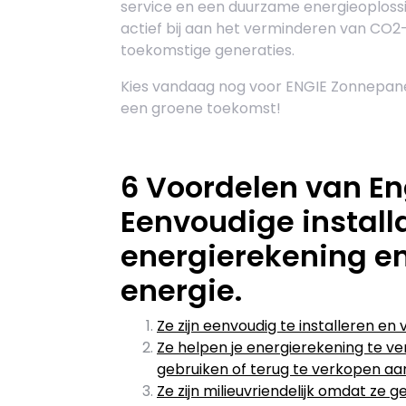
service en een duurzame energieoplossi
actief bij aan het verminderen van CO2
toekomstige generaties.
Kies vandaag nog voor ENGIE Zonnepan
een groene toekomst!
6 Voordelen van E
Eenvoudige installa
energierekening en
energie.
Ze zijn eenvoudig te installeren en
Ze helpen je energierekening te v
gebruiken of terug te verkopen aan 
Ze zijn milieuvriendelijk omdat ze