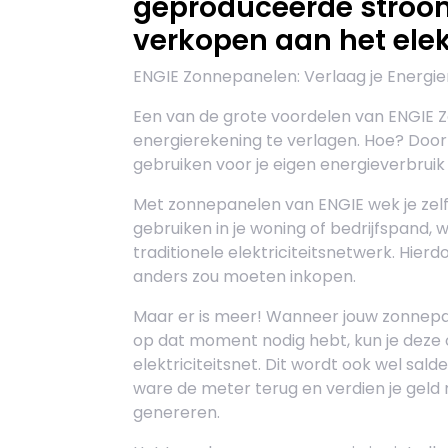
geproduceerde stroom 
verkopen aan het elekt
ENGIE Zonnepanelen: Verlaag je Energie
Een van de grote voordelen van ENGIE Z
energierekening te verlagen. Hoe? Door
gebruiken voor je eigen energieverbruik 
Met zonnepanelen van ENGIE wek je zelf
gebruiken in je woning of bedrijfspand, 
traditionele elektriciteitsnetwerk. Hier
anders zou moeten inkopen.
Maar er is meer! Wanneer jouw zonnep
op dat moment nodig hebt, kun je deze 
elektriciteitsnet. Dit wordt ook wel sal
ware de meter terug en verdien je geld
genereren.