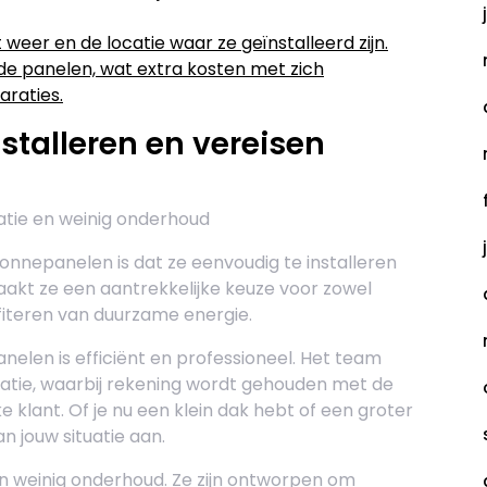
 weer en de locatie waar ze geïnstalleerd zijn.
de panelen, wat extra kosten met zich
raties.
nstalleren en vereisen
atie en weinig onderhoud
onnepanelen is dat ze eenvoudig te installeren
maakt ze een aantrekkelijke keuze voor zowel
rofiteren van duurzame energie.
nelen is efficiënt en professioneel. Het team
llatie, waarbij rekening wordt gehouden met de
 klant. Of je nu een klein dak hebt of een groter
an jouw situatie aan.
 weinig onderhoud. Ze zijn ontworpen om