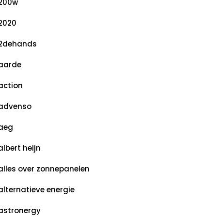
200w
2020
2dehands
aarde
action
advenso
aeg
albert heijn
alles over zonnepanelen
alternatieve energie
astronergy