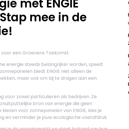
gie met ENGIE
Stap mee in de
ie!
e voor een Groenere Toekomst
ne energie steeds belangrijker worden, speelt
zonnepanelen biedt ENGIE niet alleen de
 wekken, maar ook om bij te dragen aan een
 voor zowel particulieren als bedrijven. Ze
nuitputtelijke bron van energie die geen
R
e kiezen voor zonnepanelen van ENGIE, kies je
 en verminder je jouw ecologische voetafdruk.
aam in de energiemarkt en staat bekend om hun