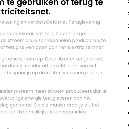
te gebruiken of terug te
riciteitsnet.
rekening en Verdien Geld met Teruglevering
onnepanelen is dat ze je helpen om je
 de stroom die je zonnepanelen produceren, te
of terug te verkopen aan het elektriciteitsnet.
 groene stroom op. Deze stroom kun je direct
waardoor je minder afhankelijk bent van het
door bespaar je op de kosten van energie die je
anelensysteem meer stroom produceert dan je
overtollige energie terugleveren aan het
dering genoemd. Op die manier draai je als het
 met de stroom die jouw zonnepanelen