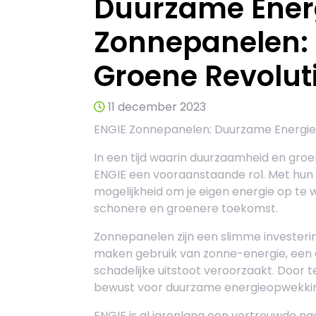
Duurzame Ener
Zonnepanelen: 
Groene Revolut
11 december 2023
ENGIE Zonnepanelen: Duurzame Energi
In een tijd waarin duurzaamheid en groe
ENGIE een vooraanstaande rol. Met hun 
mogelijkheid om je eigen energie op te
schonere en groenere toekomst.
Zonnepanelen zijn een slimme investering
maken gebruik van zonne-energie, een o
schadelijke uitstoot veroorzaakt. Door t
bewust voor duurzame energieopwekking
ENGIE is al jarenlang een vertrouwde n