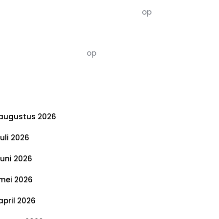
5dagenomdewereldteveranderen
op
De 5 P’s van Duurzaamheid: Richtlijnen
voor een Evenwichtige Toekomst
Susannah vluchten
op
De 5 P’s van
Duurzaamheid: Richtlijnen voor een
Evenwichtige Toekomst
rchief
augustus 2026
juli 2026
juni 2026
mei 2026
april 2026