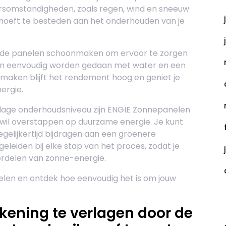
ersomstandigheden, zoals regen, wind en sneeuw.
ld hoeft te besteden aan het onderhouden van je
is de panelen schoonmaken om ervoor te zorgen
 kan eenvoudig worden gedaan met water en een
maken blijft het rendement hoog en geniet je
ergie.
t lage onderhoudsniveau zijn ENGIE Zonnepanelen
 wil overstappen op duurzame energie. Je kunt
gelijkertijd bijdragen aan een groenere
eleiden bij elke stap van het proces, zodat je
ordelen van zonne-energie.
len en ontdek hoe eenvoudig het is om jouw
C
ekening te verlagen door de