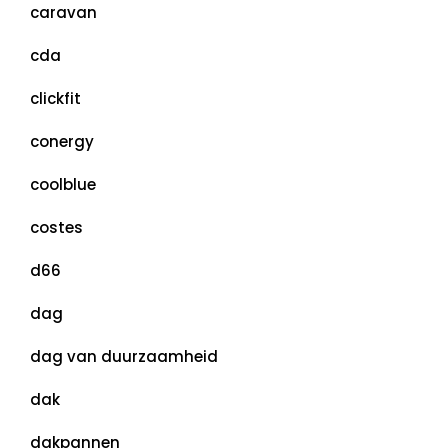
caravan
cda
clickfit
conergy
coolblue
costes
d66
dag
dag van duurzaamheid
dak
dakpannen