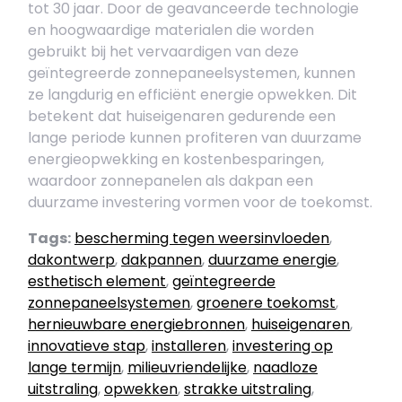
tot 30 jaar. Door de geavanceerde technologie
en hoogwaardige materialen die worden
gebruikt bij het vervaardigen van deze
geïntegreerde zonnepaneelsystemen, kunnen
ze langdurig en efficiënt energie opwekken. Dit
betekent dat huiseigenaren gedurende een
lange periode kunnen profiteren van duurzame
energieopwekking en kostenbesparingen,
waardoor zonnepanelen als dakpan een
duurzame investering vormen voor de toekomst.
Tags:
bescherming tegen weersinvloeden
,
dakontwerp
,
dakpannen
,
duurzame energie
,
esthetisch element
,
geïntegreerde
zonnepaneelsystemen
,
groenere toekomst
,
hernieuwbare energiebronnen
,
huiseigenaren
,
innovatieve stap
,
installeren
,
investering op
lange termijn
,
milieuvriendelijke
,
naadloze
uitstraling
,
opwekken
,
strakke uitstraling
,