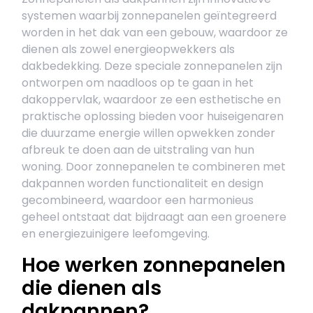
systemen waarbij zonnepanelen geïntegreerd
worden in het dak van een gebouw, waardoor ze
dienen als zowel energieopwekkers als
dakbedekking. Deze speciale zonnepanelen zijn
ontworpen om naadloos op te gaan in het
dakoppervlak, waardoor ze een esthetische en
praktische oplossing bieden voor huiseigenaren
die duurzame energie willen opwekken zonder
afbreuk te doen aan de uitstraling van hun
woning. Door zonnepanelen te combineren met
dakpannen worden functionaliteit en design
gecombineerd, waardoor een harmonieus
geheel ontstaat dat bijdraagt aan een groenere
en energiezuinigere leefomgeving.
Hoe werken zonnepanelen
die dienen als
dakpannen?