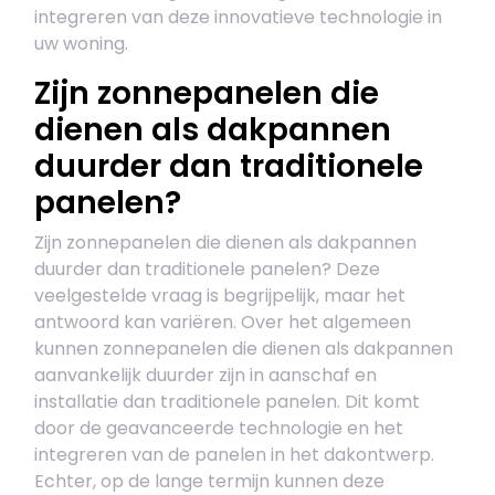
integreren van deze innovatieve technologie in
uw woning.
Zijn zonnepanelen die
dienen als dakpannen
duurder dan traditionele
panelen?
Zijn zonnepanelen die dienen als dakpannen
duurder dan traditionele panelen? Deze
veelgestelde vraag is begrijpelijk, maar het
antwoord kan variëren. Over het algemeen
kunnen zonnepanelen die dienen als dakpannen
aanvankelijk duurder zijn in aanschaf en
installatie dan traditionele panelen. Dit komt
door de geavanceerde technologie en het
integreren van de panelen in het dakontwerp.
Echter, op de lange termijn kunnen deze