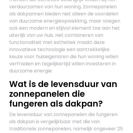
verduurzamen van hun woning. Zonnepanelen
als dakpannen bieden niet alleen de voordelen
van duurzame energieopwekking, maar voegen
ook een modern en stijlvol element toe aan het
uiterlijk van uw huis. Het combineren van
functionaliteit met esthetiek maakt deze
innovatieve technologie een aantrekkelijke
keuze voor huiseigenaren die hun woning willen
verfraaien en tegelijkertijd willen investeren in
duurzame energie.
Wat is de levensduur van
zonnepanelen die
fungeren als dakpan?
De levensduur van zonnepanelen die fungeren
als dakpan is vergelijkbaar met die van
traditionele zonnepanelen, namelijk ongeveer 25