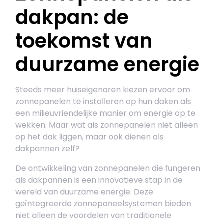
dakpan: de
toekomst van
duurzame energie
Steeds meer huiseigenaren kiezen ervoor om
zonnepanelen te installeren op hun daken als
een milieuvriendelijke manier om energie op te
wekken. Maar wat als zonnepanelen niet alleen
op het dak liggen, maar ook dienen als
dakpannen zelf?
De ontwikkeling van zonnepanelen die fungeren
als dakpannen is een innovatieve stap in de
wereld van duurzame energie. Deze
geïntegreerde zonnepaneelsystemen bieden
niet alleen de voordelen van traditionele