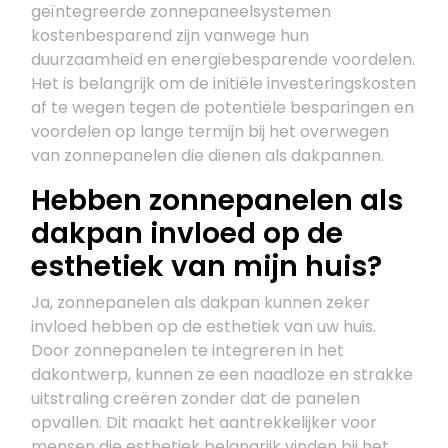
geïntegreerde zonnepaneelsystemen
kostenbesparend zijn vanwege hun
duurzaamheid en energiebesparende voordelen.
Het is belangrijk om de initiële investeringskosten
af te wegen tegen de potentiële besparingen en
voordelen op lange termijn bij het overwegen
van zonnepanelen die dienen als dakpannen.
Hebben zonnepanelen als
dakpan invloed op de
esthetiek van mijn huis?
Ja, zonnepanelen als dakpan kunnen zeker
invloed hebben op de esthetiek van uw huis.
Door zonnepanelen te integreren in het
dakontwerp, kunnen ze een naadloze en strakke
uitstraling creëren zonder dat de panelen
opvallen. Dit maakt het aantrekkelijker voor
mensen die esthetiek belangrijk vinden bij het