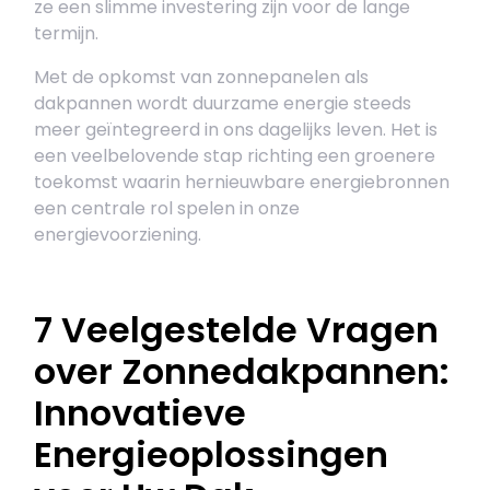
ze een slimme investering zijn voor de lange
termijn.
Met de opkomst van zonnepanelen als
dakpannen wordt duurzame energie steeds
meer geïntegreerd in ons dagelijks leven. Het is
een veelbelovende stap richting een groenere
toekomst waarin hernieuwbare energiebronnen
een centrale rol spelen in onze
energievoorziening.
7 Veelgestelde Vragen
over Zonnedakpannen:
Innovatieve
Energieoplossingen