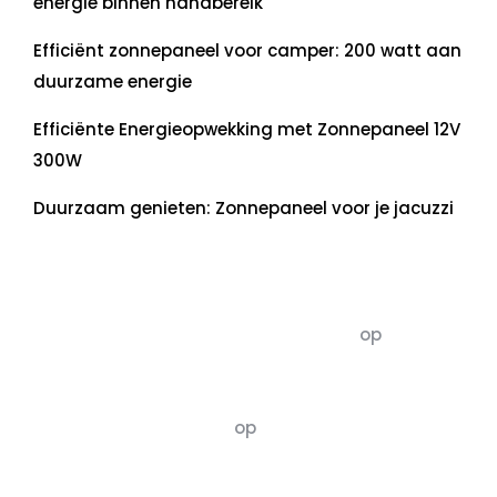
energie binnen handbereik
Efficiënt zonnepaneel voor camper: 200 watt aan
duurzame energie
Efficiënte Energieopwekking met Zonnepaneel 12V
300W
Duurzaam genieten: Zonnepaneel voor je jacuzzi
Recente commentaren
5dagenomdewereldteveranderen
op
De 5 P’s
van Duurzaamheid: Richtlijnen voor een
Evenwichtige Toekomst
Susannah vluchten
op
De 5 P’s van
Duurzaamheid: Richtlijnen voor een
Evenwichtige Toekomst