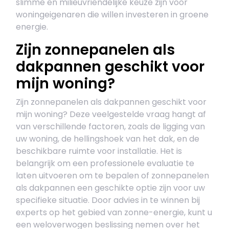
slimme en milieuvriendelijke keuze zijn voor
woningeigenaren die willen investeren in groene
energie.
Zijn zonnepanelen als
dakpannen geschikt voor
mijn woning?
Zijn zonnepanelen als dakpannen geschikt voor
mijn woning? Deze veelgestelde vraag hangt af
van verschillende factoren, zoals de ligging van
uw woning, de hellingshoek van het dak, en de
beschikbare ruimte voor installatie. Het is
belangrijk om een professionele evaluatie te
laten uitvoeren om te bepalen of zonnepanelen
als dakpannen een geschikte optie zijn voor uw
specifieke situatie. Door advies in te winnen bij
experts op het gebied van zonne-energie, kunt u
een weloverwogen beslissing nemen over het