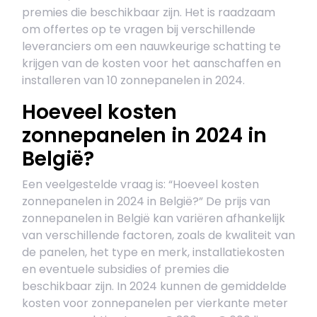
premies die beschikbaar zijn. Het is raadzaam
om offertes op te vragen bij verschillende
leveranciers om een nauwkeurige schatting te
krijgen van de kosten voor het aanschaffen en
installeren van 10 zonnepanelen in 2024.
Hoeveel kosten
zonnepanelen in 2024 in
België?
Een veelgestelde vraag is: “Hoeveel kosten
zonnepanelen in 2024 in België?” De prijs van
zonnepanelen in België kan variëren afhankelijk
van verschillende factoren, zoals de kwaliteit van
de panelen, het type en merk, installatiekosten
en eventuele subsidies of premies die
beschikbaar zijn. In 2024 kunnen de gemiddelde
kosten voor zonnepanelen per vierkante meter