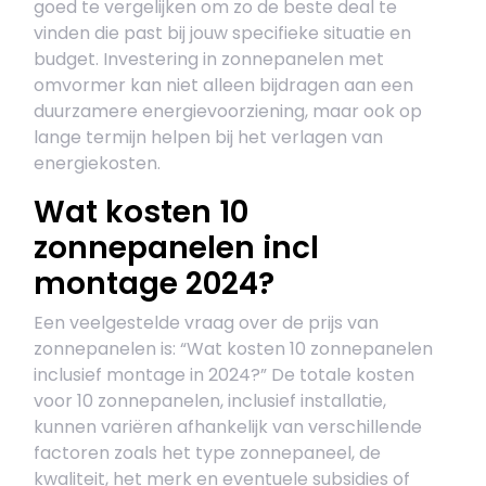
goed te vergelijken om zo de beste deal te
vinden die past bij jouw specifieke situatie en
budget. Investering in zonnepanelen met
omvormer kan niet alleen bijdragen aan een
duurzamere energievoorziening, maar ook op
lange termijn helpen bij het verlagen van
energiekosten.
Wat kosten 10
zonnepanelen incl
montage 2024?
Een veelgestelde vraag over de prijs van
zonnepanelen is: “Wat kosten 10 zonnepanelen
inclusief montage in 2024?” De totale kosten
voor 10 zonnepanelen, inclusief installatie,
kunnen variëren afhankelijk van verschillende
factoren zoals het type zonnepaneel, de
kwaliteit, het merk en eventuele subsidies of