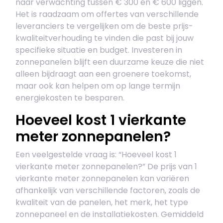
naar verwachting tussen € 300 en € 600 liggen.
Het is raadzaam om offertes van verschillende
leveranciers te vergelijken om de beste prijs-
kwaliteitverhouding te vinden die past bij jouw
specifieke situatie en budget. Investeren in
zonnepanelen blijft een duurzame keuze die niet
alleen bijdraagt aan een groenere toekomst,
maar ook kan helpen om op lange termijn
energiekosten te besparen.
Hoeveel kost 1 vierkante
meter zonnepanelen?
Een veelgestelde vraag is: “Hoeveel kost 1
vierkante meter zonnepanelen?” De prijs van 1
vierkante meter zonnepanelen kan variëren
afhankelijk van verschillende factoren, zoals de
kwaliteit van de panelen, het merk, het type
zonnepaneel en de installatiekosten. Gemiddeld