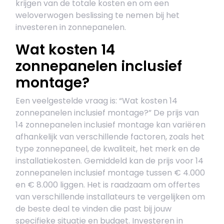
krijgen van de totale kosten en om een
weloverwogen beslissing te nemen bij het
investeren in zonnepanelen.
Wat kosten 14
zonnepanelen inclusief
montage?
Een veelgestelde vraag is: “Wat kosten 14
zonnepanelen inclusief montage?” De prijs van
14 zonnepanelen inclusief montage kan variëren
afhankelijk van verschillende factoren, zoals het
type zonnepaneel, de kwaliteit, het merk en de
installatiekosten. Gemiddeld kan de prijs voor 14
zonnepanelen inclusief montage tussen € 4.000
en € 8.000 liggen. Het is raadzaam om offertes
van verschillende installateurs te vergelijken om
de beste deal te vinden die past bij jouw
specifieke situatie en budget. Investeren in