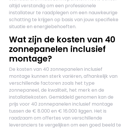
altijd verstandig om een professionele
installateur te raadplegen om een nauwkeurige
schatting te krijgen op basis van jouw specifieke
situatie en energiebehoeften.
Wat zijn de kosten van 40
zonnepanelen inclusief
montage?
De kosten van 40 zonnepanelen inclusief
montage kunnen sterk variëren, afhankelijk van
verschillende factoren zoals het type
zonnepaneel, de kwaliteit, het merk en de
installatiekosten. Gemiddeld genomen kan de
prijs voor 40 zonnepanelen inclusief montage
tussen de € 8.000 en € 16.000 liggen. Het is
raadzaam om offertes van verschillende
leveranciers te vergelijken om een goed beeld te