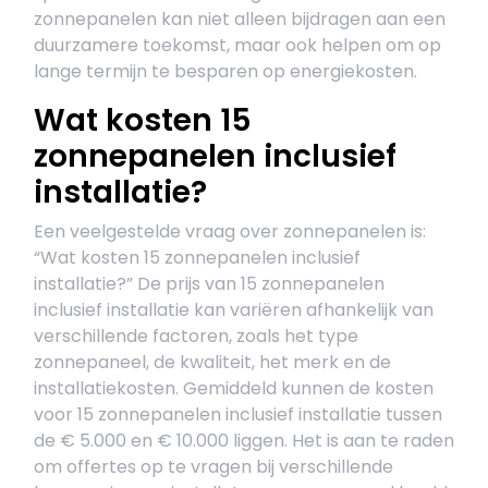
zonnepanelen kan niet alleen bijdragen aan een
duurzamere toekomst, maar ook helpen om op
lange termijn te besparen op energiekosten.
Wat kosten 15
zonnepanelen inclusief
installatie?
Een veelgestelde vraag over zonnepanelen is:
“Wat kosten 15 zonnepanelen inclusief
installatie?” De prijs van 15 zonnepanelen
inclusief installatie kan variëren afhankelijk van
verschillende factoren, zoals het type
zonnepaneel, de kwaliteit, het merk en de
installatiekosten. Gemiddeld kunnen de kosten
voor 15 zonnepanelen inclusief installatie tussen
de € 5.000 en € 10.000 liggen. Het is aan te raden
om offertes op te vragen bij verschillende