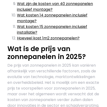
Wat zijn de kosten van 40 zonnepanelen
inclusief montage?
Wat kosten 14 zonnepanelen inclusief
montage?
Wat kosten 15 zonnepanelen inclusief
installatie?
Hoeveel kost 1m2 zonnepanelen?
Wat is de prijs van
zonnepanelen in 2025?
De prijs van zonnepanelen in 2025 kan variëren
afhankelijk van verschillende factoren, zoals de
evolutie van technologie, marktontwikkelingen
en overheidsbeleid. Het is moeilijk om een exacte
prijs te voorspellen voor zonnepanelen in 2025,
maar over het algemeen wordt verwacht dat de
kosten van zonnepanelen verder zullen dalen
door innovaties in de sector en schaalvergroting.