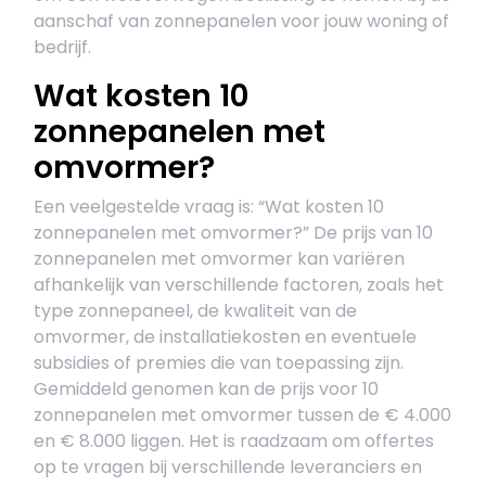
aanschaf van zonnepanelen voor jouw woning of
bedrijf.
Wat kosten 10
zonnepanelen met
omvormer?
Een veelgestelde vraag is: “Wat kosten 10
zonnepanelen met omvormer?” De prijs van 10
zonnepanelen met omvormer kan variëren
afhankelijk van verschillende factoren, zoals het
type zonnepaneel, de kwaliteit van de
omvormer, de installatiekosten en eventuele
subsidies of premies die van toepassing zijn.
Gemiddeld genomen kan de prijs voor 10
zonnepanelen met omvormer tussen de € 4.000
en € 8.000 liggen. Het is raadzaam om offertes
op te vragen bij verschillende leveranciers en