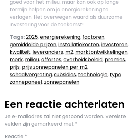
goed voor het milieu, maar kan ook op lange
termijn helpen om je energierekening te
verlagen. Het overwegen waard als duurzame
investering voor de toekomst!
Tags:
2025
,
energierekening
,
factoren
,
gemiddelde prijzen
,
installatiekosten
,
investeren
,
kwaliteit
,
leveranciers
,
m2
,
marktontwikkelingen
,
merk
,
milieu
,
offertes
,
overheidsbeleid
,
premies
,
prijs
,
prijs zonnepanelen per m2
,
schaalvergroting
,
subsidies
,
technologie
,
type
zonnepaneel
,
zonnepanelen
Een reactie achterlaten
Je e-mailadres zal niet getoond worden.
Vereiste
velden zijn gemarkeerd met
*
Reactie
*