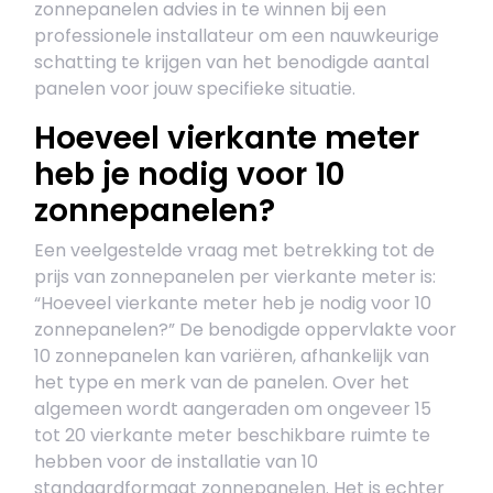
zonnepanelen advies in te winnen bij een
professionele installateur om een nauwkeurige
schatting te krijgen van het benodigde aantal
panelen voor jouw specifieke situatie.
Hoeveel vierkante meter
heb je nodig voor 10
zonnepanelen?
Een veelgestelde vraag met betrekking tot de
prijs van zonnepanelen per vierkante meter is:
“Hoeveel vierkante meter heb je nodig voor 10
zonnepanelen?” De benodigde oppervlakte voor
10 zonnepanelen kan variëren, afhankelijk van
het type en merk van de panelen. Over het
algemeen wordt aangeraden om ongeveer 15
tot 20 vierkante meter beschikbare ruimte te
hebben voor de installatie van 10
standaardformaat zonnepanelen. Het is echter