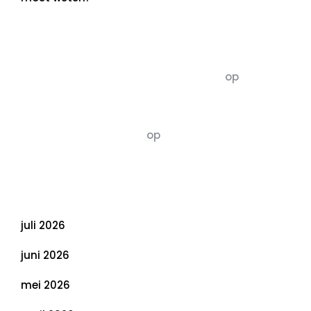
Recente commentaren
5dagenomdewereldteveranderen
op
De 5 P’s
van Duurzaamheid: Richtlijnen voor een
Evenwichtige Toekomst
Susannah vluchten
op
De 5 P’s van
Duurzaamheid: Richtlijnen voor een
Evenwichtige Toekomst
Archief
juli 2026
juni 2026
mei 2026