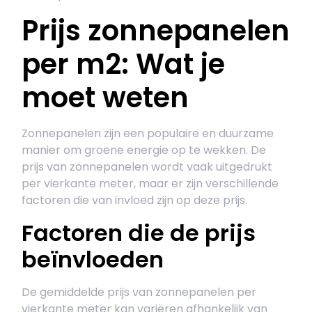
Prijs zonnepanelen
per m2: Wat je
moet weten
Zonnepanelen zijn een populaire en duurzame
manier om groene energie op te wekken. De
prijs van zonnepanelen wordt vaak uitgedrukt
per vierkante meter, maar er zijn verschillende
factoren die van invloed zijn op deze prijs.
Factoren die de prijs
beïnvloeden
De gemiddelde prijs van zonnepanelen per
vierkante meter kan variëren afhankelijk van