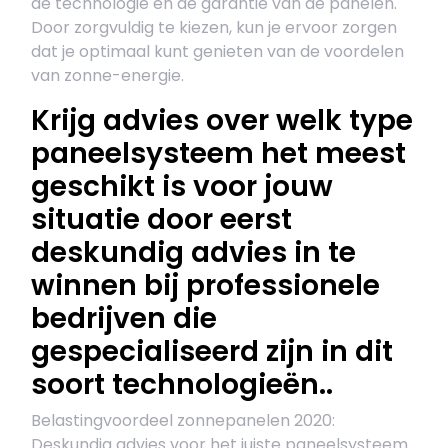
de technologie en de garantie van de panelen.
Door zorgvuldig te kiezen, kun je ervoor zorgen
dat je optimaal kunt genieten van de voordelen
van zonne-energie.
Krijg advies over welk type
paneelsysteem het meest
geschikt is voor jouw
situatie door eerst
deskundig advies in te
winnen bij professionele
bedrijven die
gespecialiseerd zijn in dit
soort technologieën..
Belastingvoordeel zonnepanelen 2020:
Deskundig advies voor het juiste paneelsysteem