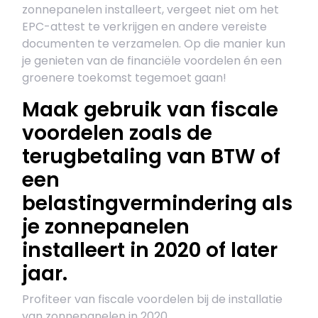
zonnepanelen installeert, vergeet niet om het
EPC-attest te verkrijgen en andere vereiste
documenten te verzamelen. Op die manier kun
je genieten van de financiële voordelen én een
groenere toekomst tegemoet gaan!
Maak gebruik van fiscale
voordelen zoals de
terugbetaling van BTW of
een
belastingvermindering als
je zonnepanelen
installeert in 2020 of later
jaar.
Profiteer van fiscale voordelen bij de installatie
van zonnepanelen in 2020