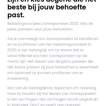
beste bij jouw behoefte
past.
Belastingvoordeel zonnepanelen 2020: Kies de
juiste panelen voor jouw behoeften
Als je overweegt om zonnepanelen te installeren
en te profiteren van het belastingvoordeel in
2020, is het belangrijk om te weten dat er
verschillende soorten zonnepanelen op de
markt zijn. Het kiezen van de juiste panelen die
het beste passen bij jouw behoeften is essentieel
om optimaal te kunnen profiteren van je
investering.
Eén van de belangrijkste aspecten om rekening
mee te houden bij het kiezen van zonnepanelen
is het vermogen. Het vermogen wordt uitgedrukt
in Wattpiek (Wp) en geeft aan hoeveel