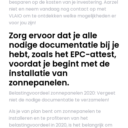
besparen op de kosten van je investering. Aarzel
niet en neem vandaag nog contact op met
VLAIO om te ontdekken welke mogelijkheden er
voor jou zijn!
Zorg ervoor dat je alle
nodige documentatie bij je
hebt, zoals het EPC-attest,
voordat je begint met de
installatie van
zonnepanelen.
Belastingvoordeel zonnepanelen 2020: Vergeet
niet de nodige documentatie te verzamelen!
Als je van plan bent om zonnepanelen te
installeren en te profiteren van het
belastingvoordeel in 2020, is het belangrijk om