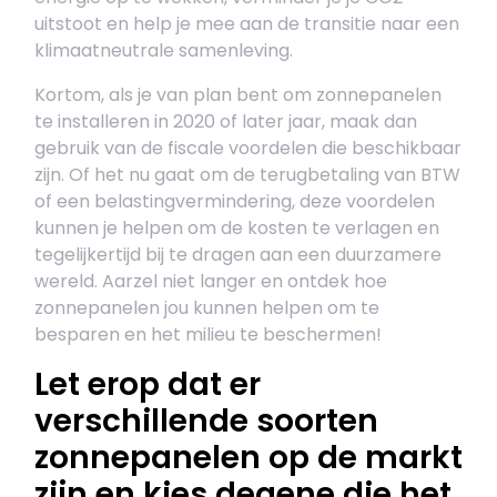
uitstoot en help je mee aan de transitie naar een
klimaatneutrale samenleving.
Kortom, als je van plan bent om zonnepanelen
te installeren in 2020 of later jaar, maak dan
gebruik van de fiscale voordelen die beschikbaar
zijn. Of het nu gaat om de terugbetaling van BTW
of een belastingvermindering, deze voordelen
kunnen je helpen om de kosten te verlagen en
tegelijkertijd bij te dragen aan een duurzamere
wereld. Aarzel niet langer en ontdek hoe
zonnepanelen jou kunnen helpen om te
besparen en het milieu te beschermen!
Let erop dat er
verschillende soorten
zonnepanelen op de markt
zijn en kies degene die het