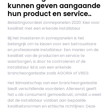
kunnen geven aangaande
hun product en service..
Belastingvoordeel zonnepanelen 2020: Kies voor
kwaliteit met een erkende installateur
Bij het investeren in zonnepanelen is het
belangrijk om te kiezen voor een betrouwbare
en professionele installateur. Een manier om de
kwaliteit van de producten en service te
waarborgen, is door te controleren of de
installateur lid is van een erkende
brancheorganisatie zoals AGORIA of VREG.
Het lidmaatschap van een brancheorganisatie
biedt verschillende voordelen. Allereerst geeft
het u als consument gemoedsrust, omdat u weet
dat de installateur voldoet aan bepaalde
kwaliteitsnormen en ethische richtlijnen. Deze