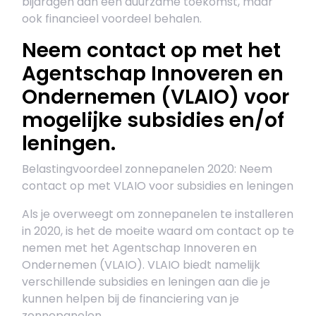
bijdragen aan een duurzame toekomst, maar
ook financieel voordeel behalen.
Neem contact op met het
Agentschap Innoveren en
Ondernemen (VLAIO) voor
mogelijke subsidies en/of
leningen.
Belastingvoordeel zonnepanelen 2020: Neem
contact op met VLAIO voor subsidies en leningen
Als je overweegt om zonnepanelen te installeren
in 2020, is het de moeite waard om contact op te
nemen met het Agentschap Innoveren en
Ondernemen (VLAIO). VLAIO biedt namelijk
verschillende subsidies en leningen aan die je
kunnen helpen bij de financiering van je
zonnepanelen.