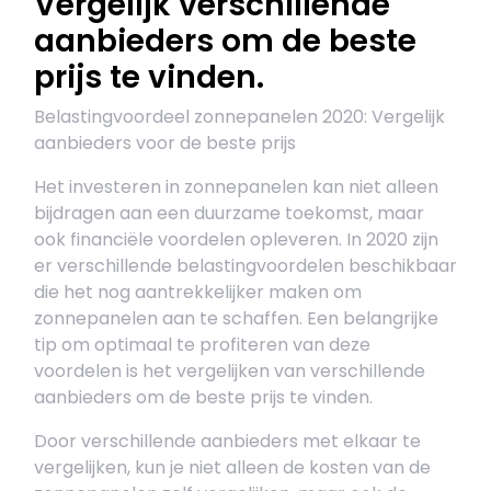
Vergelijk verschillende
aanbieders om de beste
prijs te vinden.
Belastingvoordeel zonnepanelen 2020: Vergelijk
aanbieders voor de beste prijs
Het investeren in zonnepanelen kan niet alleen
bijdragen aan een duurzame toekomst, maar
ook financiële voordelen opleveren. In 2020 zijn
er verschillende belastingvoordelen beschikbaar
die het nog aantrekkelijker maken om
zonnepanelen aan te schaffen. Een belangrijke
tip om optimaal te profiteren van deze
voordelen is het vergelijken van verschillende
aanbieders om de beste prijs te vinden.
Door verschillende aanbieders met elkaar te
vergelijken, kun je niet alleen de kosten van de