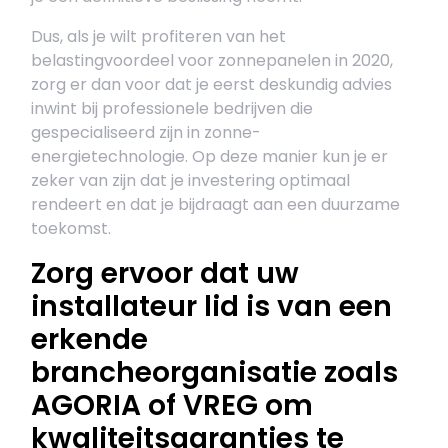
Dus, als je wilt profiteren van het
belastingvoordeel voor zonnepanelen in 2020,
zorg er dan voor dat je eerst deskundig advies
inwint bij professionele bedrijven die
gespecialiseerd zijn in zonne-
energietechnologie. Op deze manier kun je er
zeker van zijn dat je investering optimaal
rendeert en dat je bijdraagt aan een duurzame
toekomst.
Zorg ervoor dat uw
installateur lid is van een
erkende
brancheorganisatie zoals
AGORIA of VREG om
kwaliteitsgaranties te