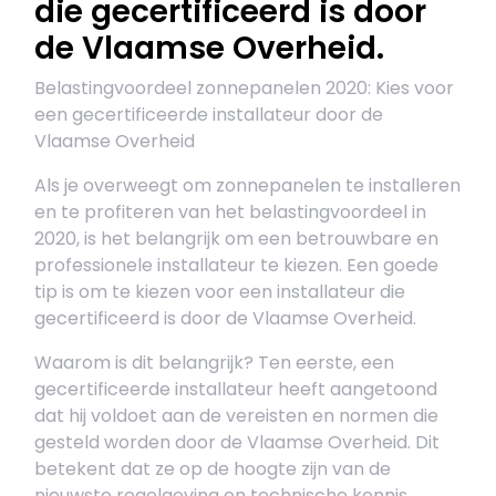
die gecertificeerd is door
de Vlaamse Overheid.
Belastingvoordeel zonnepanelen 2020: Kies voor
een gecertificeerde installateur door de
Vlaamse Overheid
Als je overweegt om zonnepanelen te installeren
en te profiteren van het belastingvoordeel in
2020, is het belangrijk om een betrouwbare en
professionele installateur te kiezen. Een goede
tip is om te kiezen voor een installateur die
gecertificeerd is door de Vlaamse Overheid.
Waarom is dit belangrijk? Ten eerste, een
gecertificeerde installateur heeft aangetoond
dat hij voldoet aan de vereisten en normen die
gesteld worden door de Vlaamse Overheid. Dit
betekent dat ze op de hoogte zijn van de
nieuwste regelgeving en technische kennis