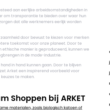
steed aan eerlijke arbeidsomstandigheden in
ar om transparantie te bieden over waar hun
zorgen dat alle werknemers eerlijk worden
urzaamheid door bewust te kiezen voor merken
A
betere toekomst voor onze planeet. Door te
een ethische manier is geproduceerd, kunnen we
gbrengen in de mode-industrie.
l hand in hand kunnen gaan. Door te blijven
 zet Arket een inspirerend voorbeeld voor
keuzes te maken.
am Shoppen bij ARKET
ame materialen, zoals biologisch katoen of