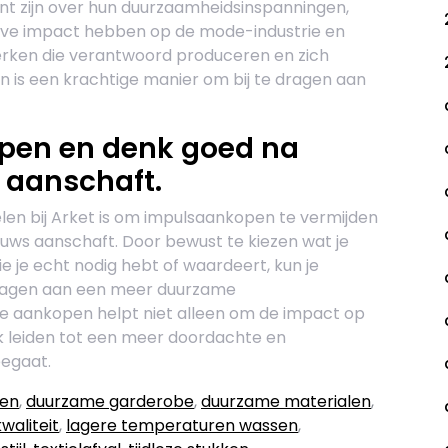
nt zijn over hun duurzaamheidsinspanningen,
eve impact hebben op de mode-industrie en
rken die verantwoord produceren en zich
ken is een krachtige manier om bij te dragen aan
pen en denk goed na
s aanschaft.
len bij Arket is om impulsaankopen te vermijden
euws aanschaft. Door bewust te kiezen wat je
e je echt nodig hebt of waardeert, kun je
dragen aan een meer duurzame
je aankopen helpt niet alleen om de impact op
k leiden tot een meer doordachte en
eegaat.
den
,
duurzame garderobe
,
duurzame materialen
,
kwaliteit
,
lagere temperaturen wassen
,