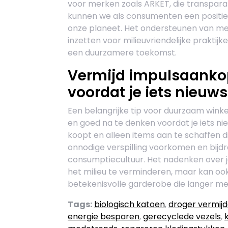
voor merken zoals ARKET, die transpara
kunnen we als consumenten een positi
onze planeet. Het ondersteunen van me
inzetten voor milieuvriendelijke praktij
een duurzamere toekomst.
Vermijd impulsaanko
voordat je iets nieuw
Een belangrijke tip voor duurzaam winke
en goed na te denken voordat je iets ni
koopt en alleen items aan te schaffen di
onnodige verspilling voorkomen en bij
consumptiecultuur. Het nadenken over 
het milieu te verminderen, maar kan oo
betekenisvolle garderobe die langer m
Tags:
biologisch katoen
,
droger vermij
energie besparen
,
gerecyclede vezels
,