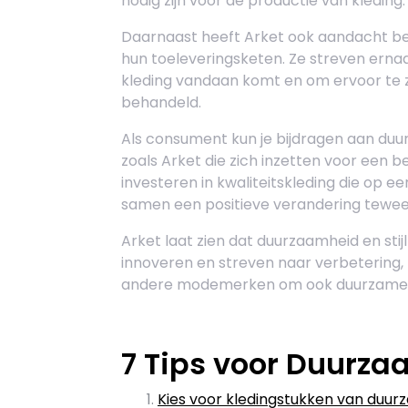
nodig zijn voor de productie van kleding.
Daarnaast heeft Arket ook aandacht be
hun toeleveringsketen. Ze streven erna
kleding vandaan komt en om ervoor te 
behandeld.
Als consument kun je bijdragen aan du
zoals Arket die zich inzetten voor een 
investeren in kwaliteitskleding die op 
samen een positieve verandering tewee
Arket laat zien dat duurzaamheid en stij
innoveren en streven naar verbetering,
andere modemerken om ook duurzame 
7 Tips voor Duurza
Kies voor kledingstukken van duurz