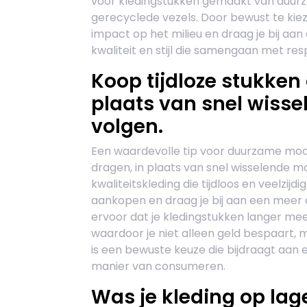
voor kledingstukken gemaakt van duurza
gerecyclede vezels. Door bewust te kie
impact op het milieu en draag je bij aa
kwaliteit en stijl die samengaan met re
Koop tijdloze stukken 
plaats van snel wiss
volgen.
Een waardevolle tip voor duurzame mode 
dragen, in plaats van snel wisselende m
kwaliteitskleding die tijdloos en veelzij
aankopen en draag je bij aan een meer
ervoor dat je kledingstukken langer me
waardoor je niet alleen geld bespaart, 
is een bewuste keuze die bijdraagt aan 
manier van consumeren.
Was je kleding op la