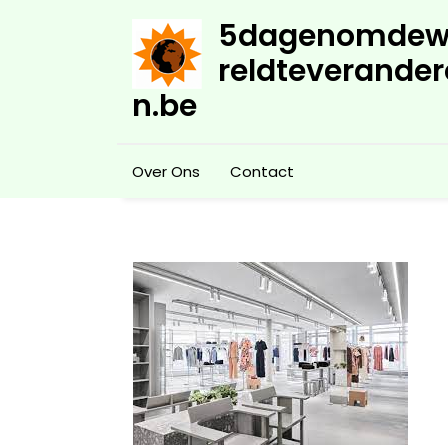
Skip
5dagenomdew
to
content
reldteverander
n.be
Over Ons
Contact