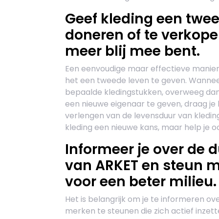
Geef kleding een twee
doneren of te verkopen
meer blij mee bent.
Een eenvoudige maar effectieve manier
het een tweede leven te geven. Wanneer 
bepaalde kledingstukken, overweeg dan
een nieuwe eigenaar te geven, draag je 
verlengen van de levensduur van kleding
kleding een nieuwe kans, maar help je
Informeer je over de
van ARKET en steun me
voor een beter milieu.
Het is belangrijk om je te informeren 
merken te steunen die zich actief inzet