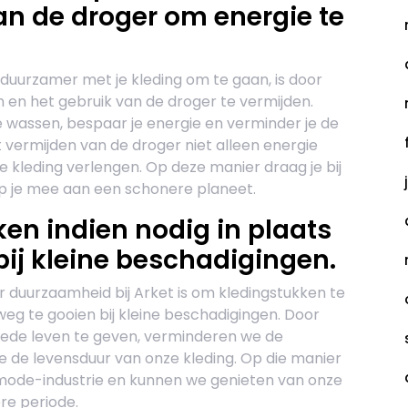
an de droger om energie te
duurzamer met je kleding om te gaan, is door
en het gebruik van de droger te vermijden.
 wassen, bespaar je energie en verminder je de
 vermijden van de droger niet alleen energie
 kleding verlengen. Op deze manier draag je bij
 je mee aan een schonere planeet.
en indien nodig in plaats
bij kleine beschadigingen.
 duurzaamheid bij Arket is om kledingstukken te
weg te gooien bij kleine beschadigingen. Door
eede leven te geven, verminderen we de
e de levensduur van onze kleding. Op die manier
mode-industrie en kunnen we genieten van onze
re periode.