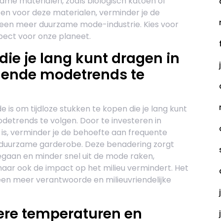
me materialen, zoals biologisch katoen of
zen voor deze materialen, verminder je de
n een meer duurzame mode-industrie. Kies voor
spect voor onze planeet.
die je lang kunt dragen in
elende modetrends te
is om tijdloze stukken te kopen die je lang kunt
odetrends te volgen. Door te investeren in
dig is, verminder je de behoefte aan frequente
 duurzame garderobe. Deze benadering zorgt
egaan en minder snel uit de mode raken,
maar ook de impact op het milieu vermindert. Het
een meer verantwoorde en milieuvriendelijke
gere temperaturen en