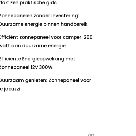
dak: Een praktische gids
Zonnepanelen zonder investering:
Duurzame energie binnen handbereik
Efficiënt zonnepaneel voor camper: 200
watt aan duurzame energie
Efficiënte Energieopwekking met
Zonnepaneel 12V 300W
Duurzaam genieten: Zonnepaneel voor
je jacuzzi
ecente
commentaren
5dagenomdewereldteveranderen
op