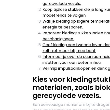
gerecyclede vezels.
Koop tijdloze stukken die je lang k
modetrends te volgen.
Was je kleding op lagere temperat
energie te besparen.
Repareer kledingstukken indien nodi
beschadigingen.
Geef kleding een tweede leven doo
zelf niet meer blij mee bent.
Informeer je over de duurzaamheid
inzetten voor een beter milieu.
Vermijd impulsaankopen en denk go
Kies voor kledingstu
materialen, zoals bio
gerecyclede vezels.
Een eenvoudige manier om bij te dragen