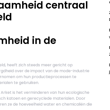
zaamheid centraal
eld
mheid in de
d, heeft zich steeds meer gericht op
gdheid over de impact van de mode-industrie
dernomen om hun productieprocessen te
rialen te gebruiken.
R
an Arket is het verminderen van hun ecologische
isch katoen en gerecyclede materialen. Door
ren ze de hoeveelheid water en chemicaliën die