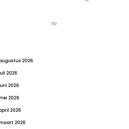
De 5 P’s van Duurzaamheid: Richtlijnen
voor een Evenwichtige Toekomst
Susannah vluchten
op
De 5 P’s van
Duurzaamheid: Richtlijnen voor een
Evenwichtige Toekomst
rchief
augustus 2026
juli 2026
juni 2026
mei 2026
april 2026
maart 2026