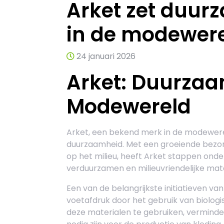
Arket zet duur
in de modewer
24 januari 2026
Arket: Duurzaa
Modewereld
Arket, een bekend merk in de modewerel
duurzaamheid. Met een groeiende bezor
op het milieu, heeft Arket stappen on
verduurzamen en milieuvriendelijke mate
Een van de belangrijkste initiatieven v
voetafdruk door het gebruik van biolog
deze materialen te gebruiken, verminde