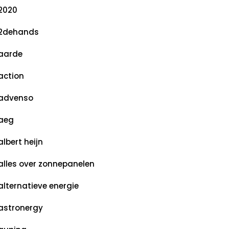
2020
2dehands
aarde
action
advenso
aeg
albert heijn
alles over zonnepanelen
alternatieve energie
astronergy