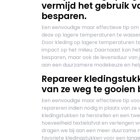
vermijd het gebruik v
besparen.
Een eenvoudige maar effectieve tip om 
deze op lagere temperaturen te wassen 
Door kleding op lagere temperaturen te
impact op het milieu. Daarnaast kan het
besparen, maar ook de levensduur van je
aan een duurzamere modekeuze en help
Repareer kledingstukk
van ze weg te gooien 
Een eenvoudige maar effectieve tip voor
repareren indien nodig in plaats van ze 
kledingstukken te herstellen en een tw
hoeveelheid textielafval en verlengen w
dragen we bij aan een meer duurzame 
favoriete kledingstukken voor een lange