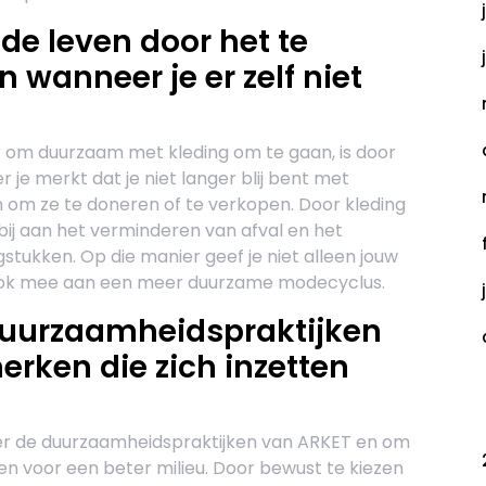
de leven door het te
 wanneer je er zelf niet
 om duurzaam met kleding om te gaan, is door
je merkt dat je niet langer blij bent met
 om ze te doneren of te verkopen. Door kleding
bij aan het verminderen van afval en het
stukken. Op die manier geef je niet alleen jouw
 ook mee aan een meer duurzame modecyclus.
 duurzaamheidspraktijken
rken die zich inzetten
C
over de duurzaamheidspraktijken van ARKET en om
ten voor een beter milieu. Door bewust te kiezen