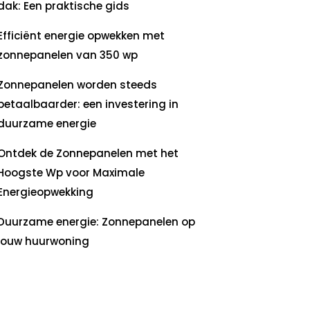
dak: Een praktische gids
Efficiënt energie opwekken met
zonnepanelen van 350 wp
Zonnepanelen worden steeds
betaalbaarder: een investering in
duurzame energie
Ontdek de Zonnepanelen met het
Hoogste Wp voor Maximale
Energieopwekking
Duurzame energie: Zonnepanelen op
jouw huurwoning
ecente