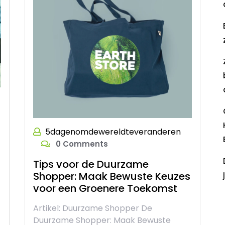
5dagenomdewereldteveranderen
0 Comments
Tips voor de Duurzame
Shopper: Maak Bewuste Keuzes
voor een Groenere Toekomst
R
Artikel: Duurzame Shopper De
Duurzame Shopper: Maak Bewuste