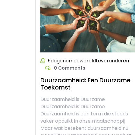
5dagenomdewereldteveranderen
0 Comments
Duurzaamheid: Een Duurzame
Toekomst
Duurzaamheid is Duurzame
Duurzaamheid is Duurzame
Duurzaamheid is een term die steeds
vaker opduikt in onze maatschappij.
Maar wat betekent duurzaamheid nu