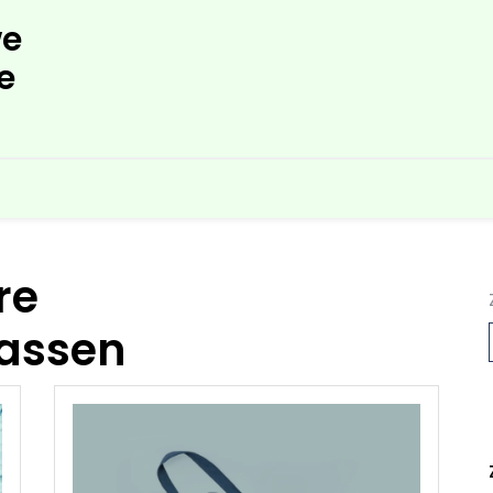
e
e
re
assen
L