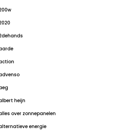
200w
2020
2dehands
aarde
action
advenso
aeg
albert heijn
alles over zonnepanelen
alternatieve energie