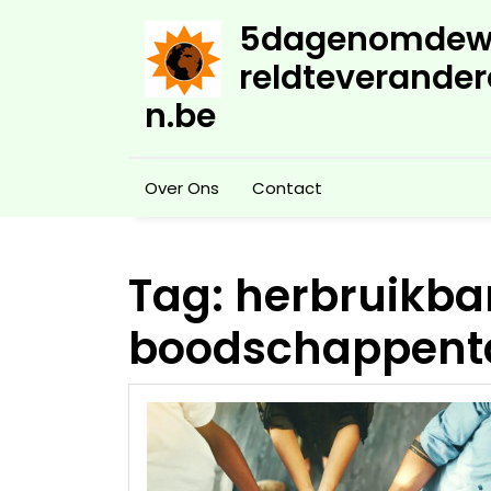
Skip
5dagenomdew
to
content
reldteverander
n.be
Over Ons
Contact
Tag:
herbruikba
boodschappent