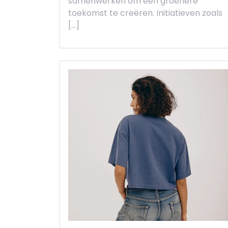
samenwerken om een groenere
toekomst te creëren. Initiatieven zoals
[…]