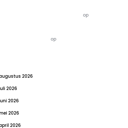
commentaren
5dagenomdewereldteveranderen
op
De 5 P’s van Duurzaamheid: Richtlijnen
voor een Evenwichtige Toekomst
Susannah vluchten
op
De 5 P’s van
Duurzaamheid: Richtlijnen voor een
Evenwichtige Toekomst
rchief
augustus 2026
juli 2026
juni 2026
mei 2026
april 2026