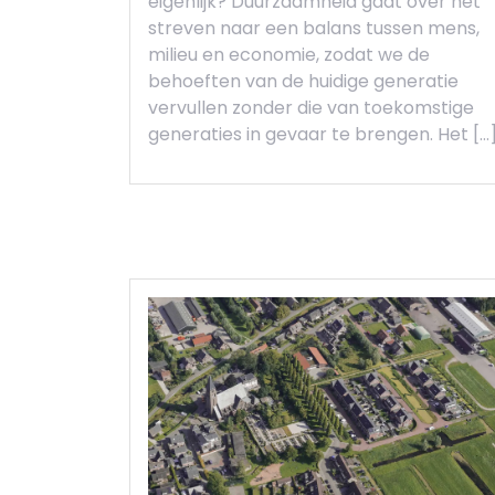
eigenlijk? Duurzaamheid gaat over het
streven naar een balans tussen mens,
milieu en economie, zodat we de
behoeften van de huidige generatie
vervullen zonder die van toekomstige
generaties in gevaar te brengen. Het […