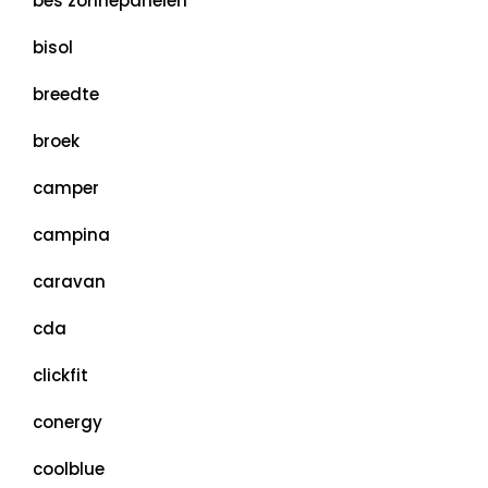
bes zonnepanelen
bisol
breedte
broek
camper
campina
caravan
cda
clickfit
conergy
coolblue