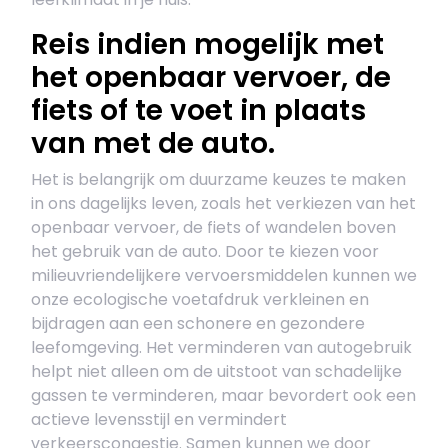
Reis indien mogelijk met
het openbaar vervoer, de
fiets of te voet in plaats
van met de auto.
Het is belangrijk om duurzame keuzes te maken
in ons dagelijks leven, zoals het verkiezen van het
openbaar vervoer, de fiets of wandelen boven
het gebruik van de auto. Door te kiezen voor
milieuvriendelijkere vervoersmiddelen kunnen we
onze ecologische voetafdruk verkleinen en
bijdragen aan een schonere en gezondere
leefomgeving. Het verminderen van autogebruik
helpt niet alleen om de uitstoot van schadelijke
gassen te verminderen, maar bevordert ook een
actieve levensstijl en vermindert
verkeerscongestie. Samen kunnen we door