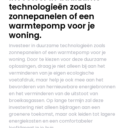
technologieën zoals
zonnepanelen of een
warmtepomp voor je
woning.
Investeer in duurzame technologieën zoals
zonnepanelen of een warmtepomp voor je
woning. Door te kiezen voor deze duurzame
oplossingen, draag je niet alleen bij aan het
verminderen van je eigen ecologische
voetafdruk, maar help je ook mee aan het
bevorderen van hernieuwbare energiebronnen
en het verminderen van de uitstoot van
broeikasgassen. Op lange termijn zal deze
investering niet alleen bijdragen aan een
groenere toekomst, maar ook leiden tot lagere
energiekosten en een comfortabeler
leefklimaat in je huis.