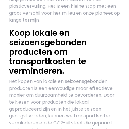
plasticvervuiling. Het is een kleine stap met een
groot verschil voor het milieu en onze planeet op
lange termijn.
Koop lokale en
seizoensgebonden
producten om
transportkosten te
verminderen.
Het kopen van lokale en seizoensgebonden
producten is een eenvoudige maar effectieve
manier om duurzaamheid te bevorderen. Door
te kiezen voor producten die lokaal
geproduceerd zijn en in het juiste seizoen
geoogst worden, kunnen we transportkosten
verminderen en de CO2-uitstoot die gepaard