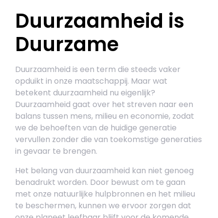
Duurzaamheid is
Duurzame
Duurzaamheid is een term die steeds vaker
opduikt in onze maatschappij. Maar wat
betekent duurzaamheid nu eigenlijk?
Duurzaamheid gaat over het streven naar een
balans tussen mens, milieu en economie, zodat
we de behoeften van de huidige generatie
vervullen zonder die van toekomstige generaties
in gevaar te brengen.
Het belang van duurzaamheid kan niet genoeg
benadrukt worden. Door bewust om te gaan
met onze natuurlijke hulpbronnen en het milieu
te beschermen, kunnen we ervoor zorgen dat
onze planeet leefbaar blijft voor de komende