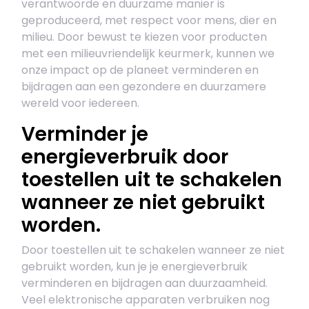
verantwoorde en duurzame manier is
geproduceerd, met respect voor mens, dier en
milieu. Door bewust te kiezen voor producten
met een milieuvriendelijk keurmerk, kunnen we
onze impact op de planeet verminderen en
bijdragen aan een gezondere en duurzamere
wereld voor iedereen.
Verminder je
energieverbruik door
toestellen uit te schakelen
wanneer ze niet gebruikt
worden.
Door toestellen uit te schakelen wanneer ze niet
gebruikt worden, kun je je energieverbruik
verminderen en bijdragen aan duurzaamheid.
Veel elektronische apparaten verbruiken nog