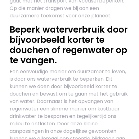
gaat met het transport van voedsel beperken.
Op die manier dragen we bij aan een
duurzamere toekomst voor onze planeet.
Beperk waterverbruik door
bijvoorbeeld korter te
douchen of regenwater op
te vangen.
Een eenvoudige manier om duurzamer te leven,
is door ons waterverbruik te beperken. Dit
kunnen we doen door bijvoorbeeld korter te
douchen en bewust om te gaan met het gebruik
van water. Daarnaast is het opvangen van
regenwater een slimme manier om kostbaar
drinkwater te besparen en tegelijkertijd ons
milieu te ontlasten. Door deze kleine
aanpassingen in onze dagelijkse gewoonten
kunnen we allemaal een steentje bijdragen aan