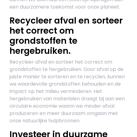
een duurzamere toekomst voor onze planeet.
​Recycleer afval en sorteer
het correct om
grondstoffen te
hergebruiken.
Recycleer afval en sorteer het correct om
grondstoffen te hergebruiken. Door afval op de
juiste manier te sorteren en te recyclen, kunnen
we waardevolle grondstoffen behouden en de
impact op het milieu verminderen. Het
hergebruiken van materialen draagt bij aan een
circulaire economie waarin we minder afval
produceren en meer duurzaam omgaan met
onze natuurlijke hulpbronnen.
Investeer in duurzame