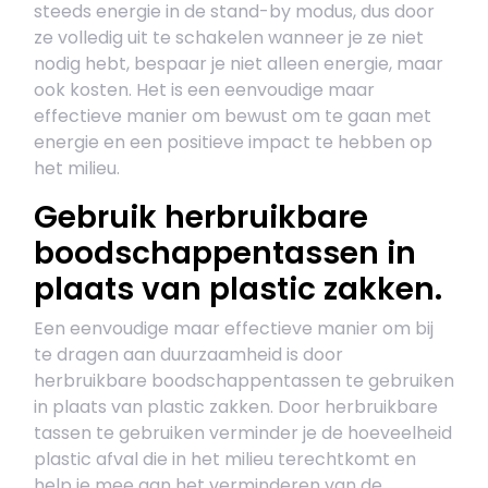
steeds energie in de stand-by modus, dus door
ze volledig uit te schakelen wanneer je ze niet
nodig hebt, bespaar je niet alleen energie, maar
ook kosten. Het is een eenvoudige maar
effectieve manier om bewust om te gaan met
energie en een positieve impact te hebben op
het milieu.
Gebruik herbruikbare
boodschappentassen in
plaats van plastic zakken.
Een eenvoudige maar effectieve manier om bij
te dragen aan duurzaamheid is door
herbruikbare boodschappentassen te gebruiken
in plaats van plastic zakken. Door herbruikbare
tassen te gebruiken verminder je de hoeveelheid
plastic afval die in het milieu terechtkomt en
help je mee aan het verminderen van de