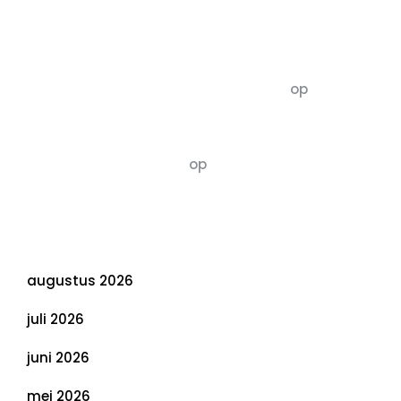
Recente commentaren
5dagenomdewereldteveranderen
op
De 5 P’s
van Duurzaamheid: Richtlijnen voor een
Evenwichtige Toekomst
Susannah vluchten
op
De 5 P’s van
Duurzaamheid: Richtlijnen voor een
Evenwichtige Toekomst
Archief
augustus 2026
juli 2026
juni 2026
mei 2026