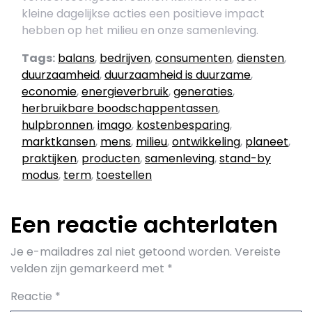
kleine dagelijkse acties een positieve impact
hebben op het milieu en onze samenleving.
Tags:
balans
,
bedrijven
,
consumenten
,
diensten
,
duurzaamheid
,
duurzaamheid is duurzame
,
economie
,
energieverbruik
,
generaties
,
herbruikbare boodschappentassen
,
hulpbronnen
,
imago
,
kostenbesparing
,
marktkansen
,
mens
,
milieu
,
ontwikkeling
,
planeet
,
praktijken
,
producten
,
samenleving
,
stand-by
modus
,
term
,
toestellen
Een reactie achterlaten
Je e-mailadres zal niet getoond worden.
Vereiste
velden zijn gemarkeerd met
*
Reactie
*