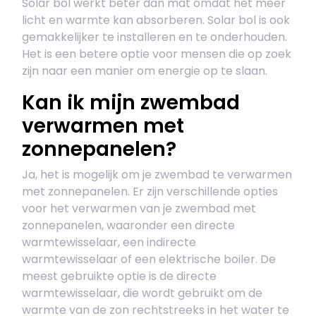
Solar bol werkt beter dan mat omdat het meer
licht en warmte kan absorberen. Solar bol is ook
gemakkelijker te installeren en te onderhouden.
Het is een betere optie voor mensen die op zoek
zijn naar een manier om energie op te slaan.
Kan ik mijn zwembad
verwarmen met
zonnepanelen?
Ja, het is mogelijk om je zwembad te verwarmen
met zonnepanelen. Er zijn verschillende opties
voor het verwarmen van je zwembad met
zonnepanelen, waaronder een directe
warmtewisselaar, een indirecte
warmtewisselaar of een elektrische boiler. De
meest gebruikte optie is de directe
warmtewisselaar, die wordt gebruikt om de
warmte van de zon rechtstreeks in het water te