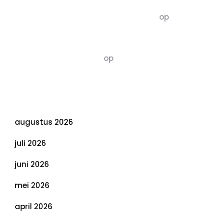
5dagenomdewereldteveranderen
op
De 5 P’s
van Duurzaamheid: Richtlijnen voor een
Evenwichtige Toekomst
Susannah vluchten
op
De 5 P’s van
Duurzaamheid: Richtlijnen voor een
Evenwichtige Toekomst
Archief
augustus 2026
juli 2026
juni 2026
mei 2026
april 2026