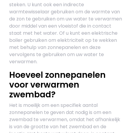
steken. U kunt ook een indirecte
warmtewisselaar gebruiken om de warmte van
de zon te gebruiken om uw water te verwarmen
door middel van een vloeistof die in contact
staat met het water. Of u kunt een elektrische
boiler gebruiken om elektriciteit op te wekken
met behulp van zonnepanelen en deze
vervolgens te gebruiken om uw water te
verwarmen.
Hoeveel zonnepanelen
voor verwarmen
zwembad?
Het is moeilijk om een specifiek aantal
zonnepanelen te geven dat nodig is om een
zwembad te verwarmen, omdat het afhankelijk
is van de grootte van het zwembad en de