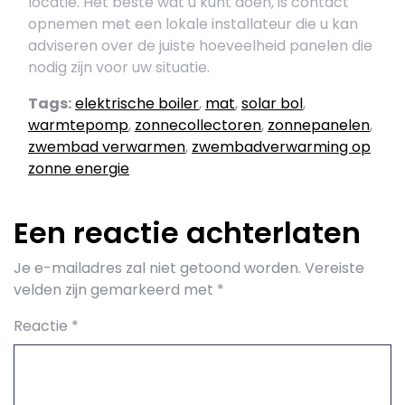
locatie. Het beste wat u kunt doen, is contact
opnemen met een lokale installateur die u kan
adviseren over de juiste hoeveelheid panelen die
nodig zijn voor uw situatie.
Tags:
elektrische boiler
,
mat
,
solar bol
,
warmtepomp
,
zonnecollectoren
,
zonnepanelen
,
zwembad verwarmen
,
zwembadverwarming op
zonne energie
Een reactie achterlaten
Je e-mailadres zal niet getoond worden.
Vereiste
velden zijn gemarkeerd met
*
Reactie
*