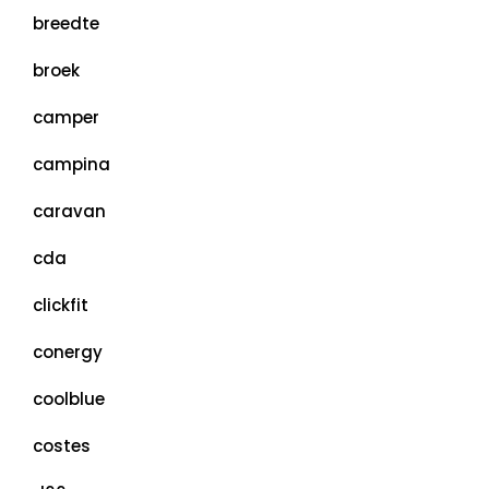
breedte
broek
camper
campina
caravan
cda
clickfit
conergy
coolblue
costes