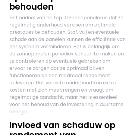
behouden
Het nadeel van de top 10 zonnepanelen is dat ze
regelmatig onderhoud vereisen om optimale
prestaties te behouden. Stof, vuil en eventuele
schade aan de panelen kunnen de efficiëntie van
het systeem verminderen. Het is belangrijk om
de zonnepanelen periodiek schoon te maken en
te controleren op eventuele gebreken om
ervoor te zorgen dat ze optimaal blijven
functioneren en een maximaal rendement
opleveren. Het vereiste onderhoud kan extra
kosten met zich meebrengen en vraagt om
regelmatige aandacht, maar het is essentieel
voor het behoud van de investering in duurzame
energie.
Invloed van schaduw op