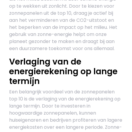
op te wekken uit zonlicht. Door te kiezen voor
zonnepanelen uit de top 10, draag je actief bij
aan het verminderen van de CO2-uitstoot en
het beperken van de impact op het milieu. Het
gebruik van zonne-energie helpt om onze
planeet gezonder te maken en draagt bij aan
een duurzamere toekomst voor ons allemaal.
Verlaging van de
energierekening op lange
termijn
Een belangrijk voordeel van de zonnepanelen
top 10 is de verlaging van de energierekening op
lange termijn. Door te investeren in
hoogwaardige zonnepanelen, kunnen
huiseigenaren en bedrijven profiteren van lagere
energiekosten over een langere periode. Zonne-