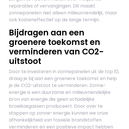
reparaties of vervangingen. Dit maakt
zonnepanelen niet alleen milieuvriendelijk, maar
ook kosteneffectief op de lange termijn.
Bijdragen aan een
groenere toekomst en
verminderen van CO2-
uitstoot
Door te investeren in zonnepanelen uit de top 10,
draag je bij aan een groenere toekomst en help
je de CO2-uitstoot te verminderen. Zonne-
energie is een duurzame en milieuvriendelijke
bron van energie die geen schadelijke
broeikasgassen produceert. Door over te
stappen op zonne-energie kunnen we onze
afhankelijkheid van fossiele brandstoffen
verminderen en een positieve impact hebben