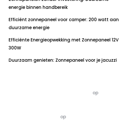
energie binnen handbereik
Efficiënt zonnepaneel voor camper: 200 watt aan
duurzame energie
Efficiënte Energieopwekking met Zonnepaneel 12V
300W
Duurzaam genieten: Zonnepaneel voor je jacuzzi
Recente commentaren
5dagenomdewereldteveranderen
op
De 5 P’s
van Duurzaamheid: Richtlijnen voor een
Evenwichtige Toekomst
Susannah vluchten
op
De 5 P’s van
Duurzaamheid: Richtlijnen voor een