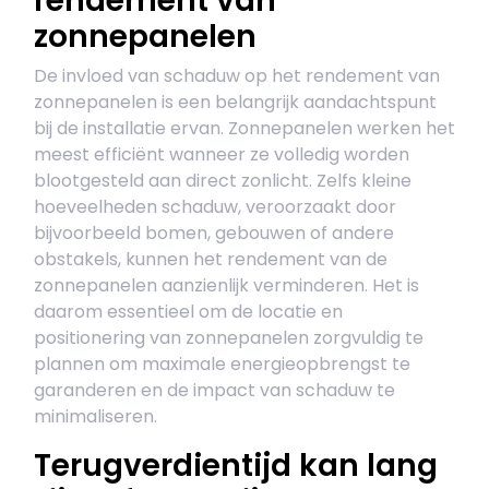
rendement van
zonnepanelen
De invloed van schaduw op het rendement van
zonnepanelen is een belangrijk aandachtspunt
bij de installatie ervan. Zonnepanelen werken het
meest efficiënt wanneer ze volledig worden
blootgesteld aan direct zonlicht. Zelfs kleine
hoeveelheden schaduw, veroorzaakt door
bijvoorbeeld bomen, gebouwen of andere
obstakels, kunnen het rendement van de
zonnepanelen aanzienlijk verminderen. Het is
daarom essentieel om de locatie en
positionering van zonnepanelen zorgvuldig te
plannen om maximale energieopbrengst te
garanderen en de impact van schaduw te
minimaliseren.
Terugverdientijd kan lang