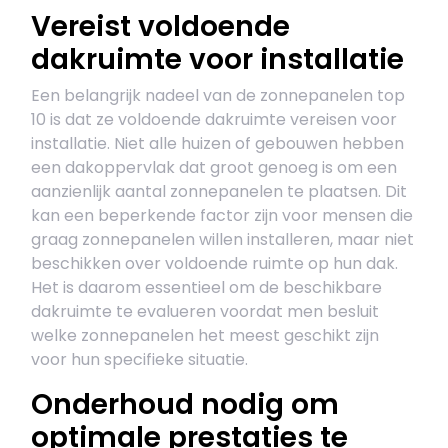
Vereist voldoende
dakruimte voor installatie
Een belangrijk nadeel van de zonnepanelen top
10 is dat ze voldoende dakruimte vereisen voor
installatie. Niet alle huizen of gebouwen hebben
een dakoppervlak dat groot genoeg is om een
aanzienlijk aantal zonnepanelen te plaatsen. Dit
kan een beperkende factor zijn voor mensen die
graag zonnepanelen willen installeren, maar niet
beschikken over voldoende ruimte op hun dak.
Het is daarom essentieel om de beschikbare
dakruimte te evalueren voordat men besluit
welke zonnepanelen het meest geschikt zijn
voor hun specifieke situatie.
Onderhoud nodig om
optimale prestaties te