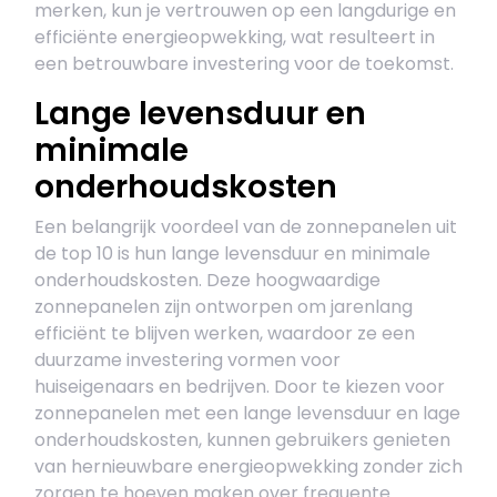
merken, kun je vertrouwen op een langdurige en
efficiënte energieopwekking, wat resulteert in
een betrouwbare investering voor de toekomst.
Lange levensduur en
minimale
onderhoudskosten
Een belangrijk voordeel van de zonnepanelen uit
de top 10 is hun lange levensduur en minimale
onderhoudskosten. Deze hoogwaardige
zonnepanelen zijn ontworpen om jarenlang
efficiënt te blijven werken, waardoor ze een
duurzame investering vormen voor
huiseigenaars en bedrijven. Door te kiezen voor
zonnepanelen met een lange levensduur en lage
onderhoudskosten, kunnen gebruikers genieten
van hernieuwbare energieopwekking zonder zich
zorgen te hoeven maken over frequente