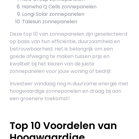
Hanwha Q Cells zonnepanelen
Longi Solar zonnepanelen
Talesun zonnepanelen
Deze top 10 van zonnepanelen zijn geselecteerd
op basis van hun efficiëntie, duurzaamheid en
betrouwbaarheid. Het is belangrijk om een
goede afweging te maken tussen prijs en
kwaliteit bij het kiezen van de juiste
zonnepanelen voor jouw woning of bedrijf.
Investeer vandaag nog in duurzame energie met
hoogwaardige zonnepanelen en draag bij aan
een groenere toekomst!
Top 10 Voordelen van
Hoogwaardige