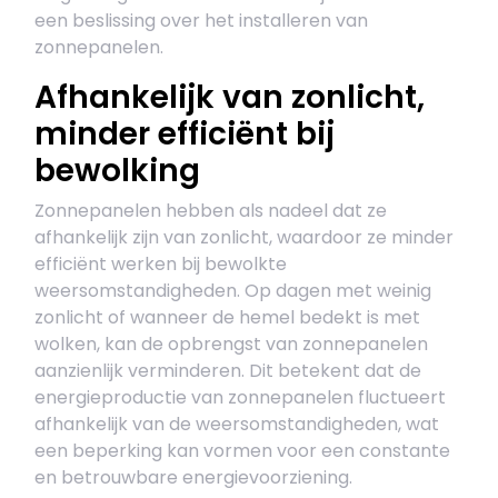
een beslissing over het installeren van
zonnepanelen.
Afhankelijk van zonlicht,
minder efficiënt bij
bewolking
Zonnepanelen hebben als nadeel dat ze
afhankelijk zijn van zonlicht, waardoor ze minder
efficiënt werken bij bewolkte
weersomstandigheden. Op dagen met weinig
zonlicht of wanneer de hemel bedekt is met
wolken, kan de opbrengst van zonnepanelen
aanzienlijk verminderen. Dit betekent dat de
energieproductie van zonnepanelen fluctueert
afhankelijk van de weersomstandigheden, wat
een beperking kan vormen voor een constante
en betrouwbare energievoorziening.