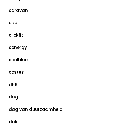
caravan
cda
clickfit
conergy
coolblue
costes
d66
dag
dag van duurzaamheid
dak