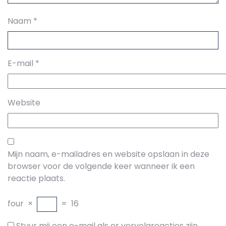
Naam
*
E-mail
*
Website
Mijn naam, e-mailadres en website opslaan in deze
browser voor de volgende keer wanneer ik een
reactie plaats.
four
×
=
16
Stuur mij een e-mail als er vervolgreacties zijn.