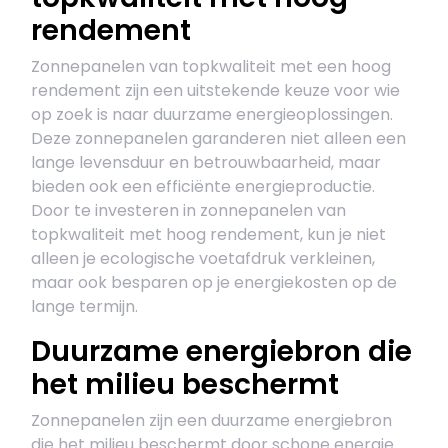
rendement
Zonnepanelen van topkwaliteit met een hoog
rendement zijn een uitstekende keuze voor wie
op zoek is naar duurzame energieoplossingen.
Deze zonnepanelen garanderen niet alleen een
lange levensduur en betrouwbaarheid, maar
bieden ook een efficiënte energieproductie.
Door te investeren in zonnepanelen van
topkwaliteit met hoog rendement, kun je niet
alleen je ecologische voetafdruk verkleinen,
maar ook besparen op je energiekosten op de
lange termijn.
Duurzame energiebron die
het milieu beschermt
Zonnepanelen zijn een duurzame energiebron
die het milieu beschermt door schone energie