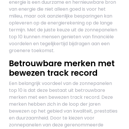
energie is een duurzame en hernieuwbare bron
van energie die niet alleen goed is voor het
milieu, maar ook aanzienlijke besparingen kan
opleveren op de energierekening op de lange
termijn. Met de juiste keuze uit de zonnepanelen
top 10 kunnen mensen genieten van financiële
voordelen en tegelijkertijd bijdragen aan een
groenere toekomst.
Betrouwbare merken met
bewezen track record
Een belangrijk voordeel van de zonnepanelen
top 10 is dat deze bestaat uit betrouwbare
merken met een bewezen track record. Deze
merken hebben zich in de loop der jaren
bewezen op het gebied van kwaliteit, prestaties
en duurzaamheid. Door te kiezen voor
zonnepanelen van deze gerenommeerde