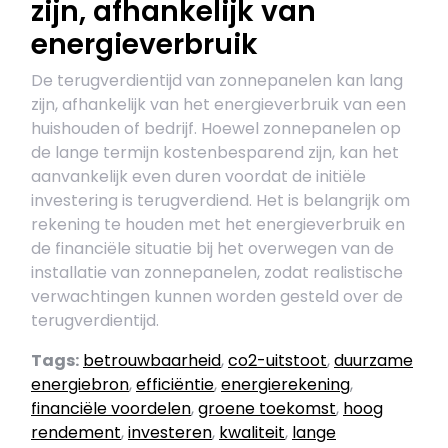
zijn, afhankelijk van
energieverbruik
De terugverdientijd van zonnepanelen kan lang
zijn, afhankelijk van het energieverbruik van een
huishouden of bedrijf. Hoewel zonnepanelen op
de lange termijn kostenbesparend zijn, kan het
aanvankelijk even duren voordat de initiële
investering is terugverdiend. Het is belangrijk om
rekening te houden met het energieverbruik en
de financiële situatie bij het overwegen van de
installatie van zonnepanelen, zodat realistische
verwachtingen kunnen worden gesteld over de
terugverdientijd.
Tags:
betrouwbaarheid
,
co2-uitstoot
,
duurzame
energiebron
,
efficiëntie
,
energierekening
,
financiële voordelen
,
groene toekomst
,
hoog
rendement
,
investeren
,
kwaliteit
,
lange