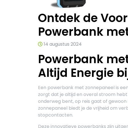
Ontdek de Voor
Powerbank met
14 augustus 2024
Powerbank met
Altijd Energie b
Een powerbank met zonnepaneel is een h
zorgt dat je altijd en overal stroom heb
onderweg bent, op reis gaat of gewoon i
zonnepaneel biedt je de vrijheid om verb
stopcontacten.
Deze innovatieve powerbanks zijn uitge