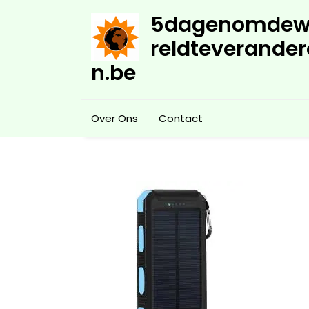
Skip
5dagenomdew
to
content
reldteverander
n.be
Over Ons
Contact