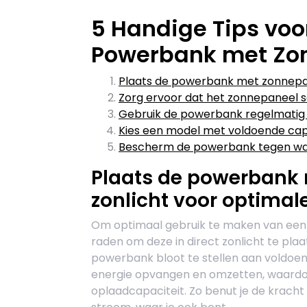
5 Handige Tips voo
Powerbank met Zo
Plaats de powerbank met zonnepane
Zorg ervoor dat het zonnepaneel sc
Gebruik de powerbank regelmatig o
Kies een model met voldoende capa
Bescherm de powerbank tegen wat
Plaats de powerbank 
zonlicht voor optimal
Om optimaal gebruik te maken van een
raden om deze in direct zonlicht te pla
powerbank bloot te stellen aan voldoend
energie opvangen en omzetten, waardoo
oplaadcapaciteit. Zo benut je de kracht v