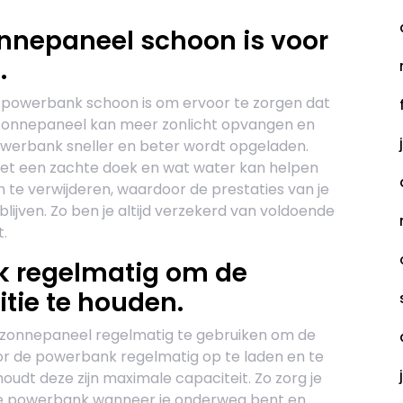
onnepaneel schoon is voor
.
e powerbank schoon is om ervoor te zorgen dat
n zonnepaneel kan meer zonlicht opvangen en
powerbank sneller en beter wordt opgeladen.
et een zachte doek en wat water kan helpen
n te verwijderen, waardoor de prestaties van je
jven. Zo ben je altijd verzekerd van voldoende
.
k regelmatig om de
itie te houden.
 zonnepaneel regelmatig te gebruiken om de
oor de powerbank regelmatig op te laden en te
houdt deze zijn maximale capaciteit. Zo zorg je
p je powerbank wanneer je onderweg bent en