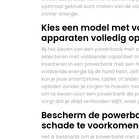
optimaal gebruik kunt maken van de v
zonne-energie.
Kies een model met v
apparaten volledig op
Bij het kiezen van een powerbank met z
selecteren met voldoende capaciteit om 
investeren in een powerbank met een hoge
voldoende energie bij de hand hebt, zel
kun je jouw smartphone, tablet of and
opladen zonder je zorgen te hoeven make
om te kiezen voor een powerbank die pa
zorgt dat je altijd verbonden blijft, waar 
Bescherm de powerba
schade te voorkomen
Het is belangrijk om je powerbank met