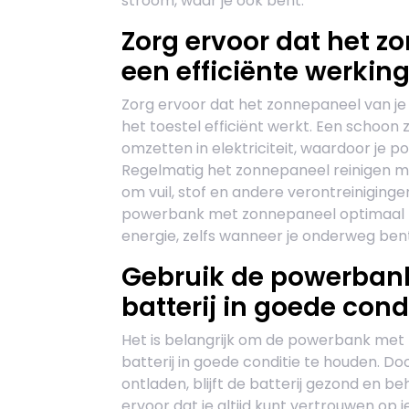
stroom, waar je ook bent.
Zorg ervoor dat het z
een efficiënte werking
Zorg ervoor dat het zonnepaneel van j
het toestel efficiënt werkt. Een schoo
omzetten in elektriciteit, waardoor je 
Regelmatig het zonnepaneel reinigen m
om vuil, stof en andere verontreiniginge
powerbank met zonnepaneel optimaal bli
energie, zelfs wanneer je onderweg bent
Gebruik de powerban
batterij in goede cond
Het is belangrijk om de powerbank met
batterij in goede conditie te houden. D
ontladen, blijft de batterij gezond en be
ervoor dat je altijd kunt vertrouwen o