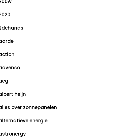
200w
2020
2dehands
aarde
action
advenso
aeg
albert heijn
alles over zonnepanelen
alternatieve energie
astronergy