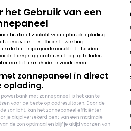
r het Gebruik van een
nnepaneel
el in direct zonlicht voor optimale oplading.
hoon is voor een efficiënte werking.
m de batterij in goede conditie te houden.
citeit om je apparaten volledig op te laden.
er en stof om schade te voorkomen.
met zonnepaneel in direct
e oplading.
 powerbank met zonnepaneel, is het aan te
atsen voor de beste oplaadresultaten. Door de
e zonlicht, kan het zonnepaneel efficiënter
r je altijd verzekerd bent van een maximale
an de zon optimaal en blijf je altijd voorzien van