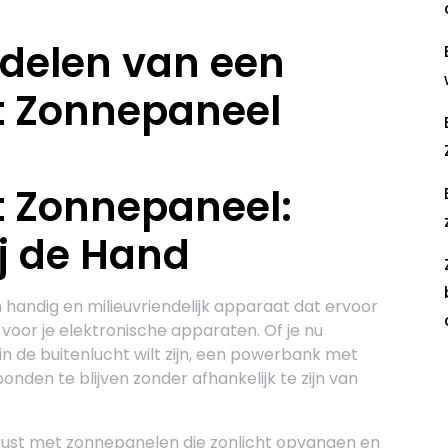
delen van een
 Zonnepaneel
 Zonnepaneel:
ij de Hand
andig en milieuvriendelijk apparaat dat ervoor
t voor je elektronische apparaten. Of je nu
n de buitenlucht wilt zijn, een powerbank met
onden te blijven zonder afhankelijk te zijn van
R
rust met zonnepanelen die zonlicht opvangen en