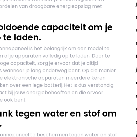
oordelen van draagbare energieopslag met
oldoende capaciteit om je
 te laden.
onnepaneel is het belangrijk om een model te
al je apparaten volledig op te laden. Door te
 capaciteit, zorg je ervoor dat je altijd
fs wanneer je lang onderweg bent. Op die manier
ere elektronische apparaten meerdere keren
n over een lege batterij. Het is dus verstandig
st bij jouw energiebehoeften en die ervoor
je ook bent.
nk tegen water en stof om
.
 zonnepaneel te beschermen tegen water en stof