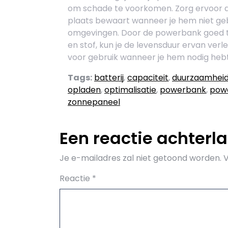
om schade te voorkomen. Zorg ervoor d
plaats bewaart wanneer je hem niet gebr
omgevingen. Door de powerbank goed 
en stof, kun je de levensduur ervan verle
voor gebruik wanneer je hem nodig hebt
Tags:
batterij
,
capaciteit
,
duurzaamhei
opladen
,
optimalisatie
,
powerbank
,
pow
zonnepaneel
Een reactie achterl
Je e-mailadres zal niet getoond worden.
V
Reactie
*