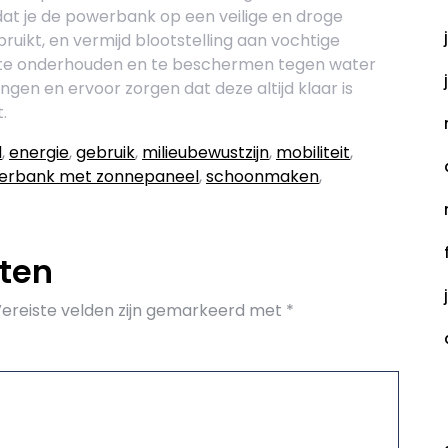
at je de powerbank op een veilige en droge
uikt, en vermijd blootstelling aan vochtige
te onderhouden en te beschermen tegen water
ngen en ervoor zorgen dat deze altijd klaar is
.
d
,
energie
,
gebruik
,
milieubewustzijn
,
mobiliteit
,
erbank met zonnepaneel
,
schoonmaken
,
aten
ereiste velden zijn gemarkeerd met
*
C