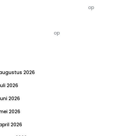
5dagenomdewereldteveranderen
op
De 5 P’s van Duurzaamheid: Richtlijnen
voor een Evenwichtige Toekomst
Susannah vluchten
op
De 5 P’s van
Duurzaamheid: Richtlijnen voor een
Evenwichtige Toekomst
rchief
augustus 2026
juli 2026
juni 2026
mei 2026
april 2026