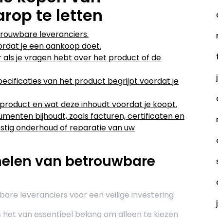
rop te letten
rouwbare leveranciers.
oordat je een aankoop doet.
ls je vragen hebt over het product of de
ecificaties van het product begrijpt voordat je
t product en wat deze inhoudt voordat je koopt.
umenten bijhoudt, zoals facturen, certificaten en
omstig onderhoud of reparatie van uw
nelen van betrouwbare
re leveranciers voor een veilige investering
s het van essentieel belang om alleen te kiezen