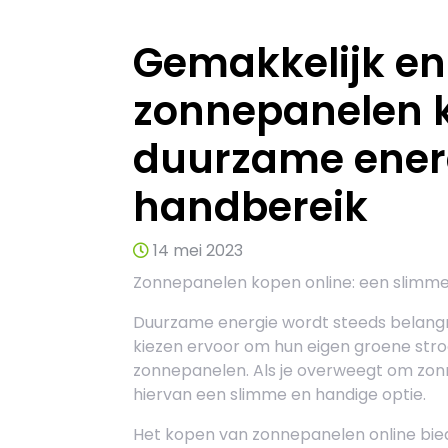
Gemakkelijk en
zonnepanelen k
duurzame ener
handbereik
14 mei 2023
Zonnepanelen kopen online: een slimm
Duurzame energie wordt steeds belangr
kiezen ervoor om hun eigen groene st
zonnepanelen. Als je overweegt om zonn
hiervan een slimme en handige optie.
Het kopen van zonnepanelen online biedt