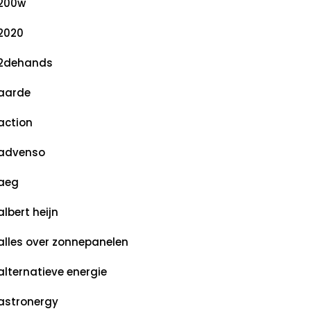
200w
2020
2dehands
aarde
action
advenso
aeg
albert heijn
alles over zonnepanelen
alternatieve energie
astronergy