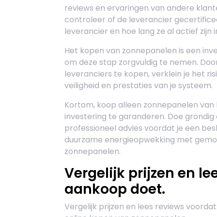
reviews en ervaringen van andere klant
controleer of de leverancier gecertificee
leverancier en hoe lang ze al actief zijn 
Het kopen van zonnepanelen is een invest
om deze stap zorgvuldig te nemen. Doo
leveranciers te kopen, verklein je het ri
veiligheid en prestaties van je systeem.
Kortom, koop alleen zonnepanelen van 
investering te garanderen. Doe grondig
professioneel advies voordat je een bes
duurzame energieopwekking met gemoeds
zonnepanelen.
Vergelijk prijzen en l
aankoop doet.
Vergelijk prijzen en lees reviews voorda