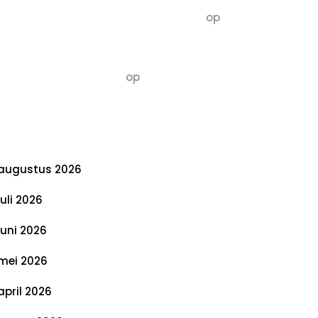
5dagenomdewereldteveranderen
op
De 5 P’s van Duurzaamheid: Richtlijnen
voor een Evenwichtige Toekomst
Susannah vluchten
op
De 5 P’s van
Duurzaamheid: Richtlijnen voor een
Evenwichtige Toekomst
rchief
augustus 2026
juli 2026
juni 2026
mei 2026
april 2026