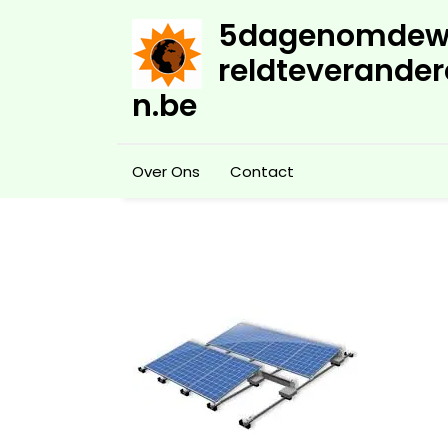
Skip
5dagenomdew
to
content
reldteverander
n.be
Over Ons
Contact