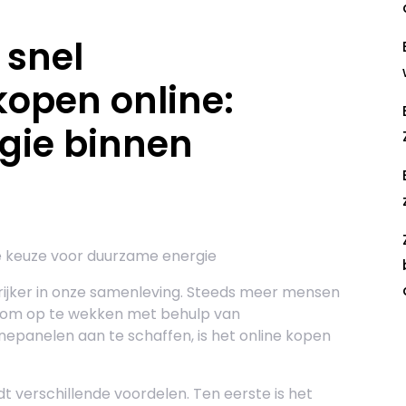
 snel
open online:
gie binnen
e keuze voor duurzame energie
ijker in onze samenleving. Steeds meer mensen
room op te wekken met behulp van
epanelen aan te schaffen, is het online kopen
R
 verschillende voordelen. Ten eerste is het