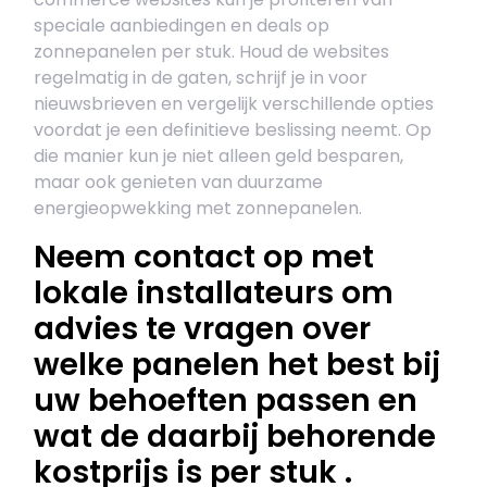
speciale aanbiedingen en deals op
zonnepanelen per stuk. Houd de websites
regelmatig in de gaten, schrijf je in voor
nieuwsbrieven en vergelijk verschillende opties
voordat je een definitieve beslissing neemt. Op
die manier kun je niet alleen geld besparen,
maar ook genieten van duurzame
energieopwekking met zonnepanelen.
Neem contact op met
lokale installateurs om
advies te vragen over
welke panelen het best bij
uw behoeften passen en
wat de daarbij behorende
kostprijs is per stuk .