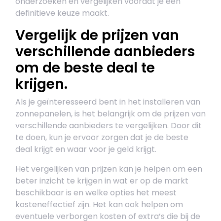
onderzoeken en vergelijken voordat je een
definitieve keuze maakt.
Vergelijk de prijzen van
verschillende aanbieders
om de beste deal te
krijgen.
Als je geïnteresseerd bent in het installeren van
zonnepanelen, is het belangrijk om de prijzen van
verschillende aanbieders te vergelijken. Door dit
te doen, kun je ervoor zorgen dat je de beste
deal krijgt en waar voor je geld krijgt.
Het vergelijken van prijzen kan je helpen om een
beter inzicht te krijgen in wat er op de markt
beschikbaar is en welke opties het meest
kosteneffectief zijn. Het kan ook helpen om
eventuele verborgen kosten of extra’s die bij de