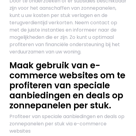
Door te onderzoeken of er subsidies beschikbaar
zijn voor het aanschaffen van zonnepanelen,
kunt u uw kosten per stuk verlagen en de
terugverdientijd verkorten. Neem contact op
met de juiste instanties en informeer naar de
mogelijkheden die er zijn. Zo kunt u optimaal
profiteren van financiële ondersteuning bij het
verduurzamen van uw woning.
Maak gebruik van e-
commerce websites om te
profiteren van speciale
aanbiedingen en deals op
zonnepanelen per stuk.
Profiteer van speciale aanbiedingen en deals op
zonnepanelen per stuk via e-commerce
websites