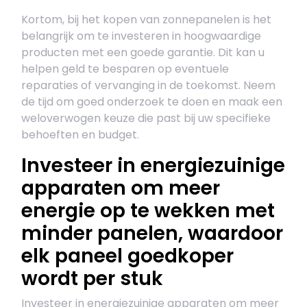
Kortom, bij het kopen van zonnepanelen is het
belangrijk om te investeren in hoogwaardige
producten met een goede garantie. Dit kan u
helpen geld te besparen op eventuele
reparaties of vervanging in de toekomst. Neem
de tijd om goed onderzoek te doen en maak een
weloverwogen keuze die past bij uw specifieke
behoeften en budget.
Investeer in energiezuinige
apparaten om meer
energie op te wekken met
minder panelen, waardoor
elk paneel goedkoper
wordt per stuk
Investeer in energiezuinige apparaten om meer