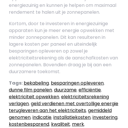
energiezuinig en kunnen je helpen om maximaal
rendement te halen uit je zonnepanelen.
Kortom, door te investeren in energiezuinige
apparaten kun je meer energie opwekken met
minder zonnepanelen. Dit kan resulteren in
lagere kosten per paneel en uiteindelijk
besparingen opleveren op zowel je
elektriciteitsrekening als de aanschafkosten van
zonnepanelen. Bovendien draag je bij aan een
duurzamere toekomst.
Tags:
bekabeling
,
besparingen opleveren
,
dunne film panelen
,
duurzame
,
efficiëntie
,
elektriciteit opwekken
,
elektriciteitsrekening
verlagen
,
geld verdienen met overtollige energie
terugleveren aan het elektriciteits
,
gemiddeld
genomen
,
indicatie
,
installatiekosten
,
investering
,
kostenbesparend
,
kwaliteit
,
merk
,