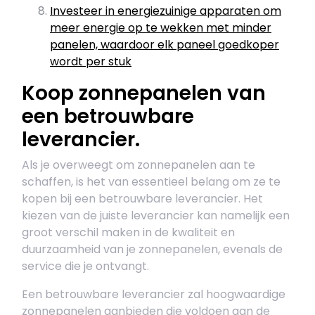
Investeer in energiezuinige apparaten om
meer energie op te wekken met minder
panelen, waardoor elk paneel goedkoper
wordt per stuk
Koop zonnepanelen van
een betrouwbare
leverancier.
Als je overweegt om zonnepanelen aan te
schaffen, is het van essentieel belang om ze te
kopen bij een betrouwbare leverancier. Het
kiezen van de juiste leverancier kan namelijk een
groot verschil maken in de kwaliteit en
duurzaamheid van je zonnepanelen, evenals de
service die je ontvangt.
Een betrouwbare leverancier zal hoogwaardige
zonnepanelen aanbieden die voldoen aan de