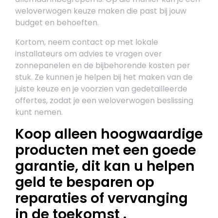
weloverwogen keuze maken die past bij jouw
budget en behoeften.
Kortom, neem contact op met lokale
installateurs om advies te vragen over
zonnepanelen en de bijbehorende kosten per
stuk. Ze kunnen je helpen bij het maken van de
juiste keuze en je voorzien van gedetailleerde
offertes, zodat je een weloverwogen beslissing
kunt nemen.
Koop alleen hoogwaardige
producten met een goede
garantie, dit kan u helpen
geld te besparen op
reparaties of vervanging
in de toekomst .