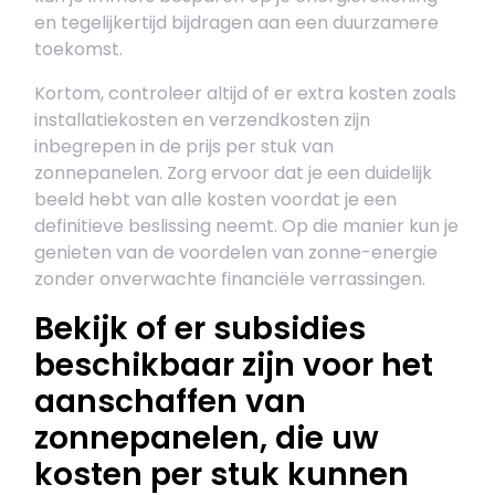
en tegelijkertijd bijdragen aan een duurzamere
toekomst.
Kortom, controleer altijd of er extra kosten zoals
installatiekosten en verzendkosten zijn
inbegrepen in de prijs per stuk van
zonnepanelen. Zorg ervoor dat je een duidelijk
beeld hebt van alle kosten voordat je een
definitieve beslissing neemt. Op die manier kun je
genieten van de voordelen van zonne-energie
zonder onverwachte financiële verrassingen.
Bekijk of er subsidies
beschikbaar zijn voor het
aanschaffen van
zonnepanelen, die uw
kosten per stuk kunnen