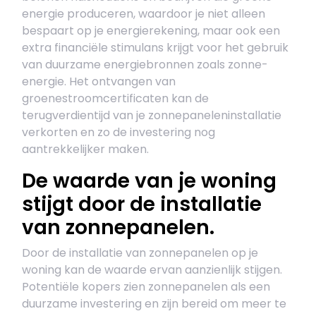
energie produceren, waardoor je niet alleen
bespaart op je energierekening, maar ook een
extra financiële stimulans krijgt voor het gebruik
van duurzame energiebronnen zoals zonne-
energie. Het ontvangen van
groenestroomcertificaten kan de
terugverdientijd van je zonnepaneleninstallatie
verkorten en zo de investering nog
aantrekkelijker maken.
De waarde van je woning
stijgt door de installatie
van zonnepanelen.
Door de installatie van zonnepanelen op je
woning kan de waarde ervan aanzienlijk stijgen.
Potentiële kopers zien zonnepanelen als een
duurzame investering en zijn bereid om meer te