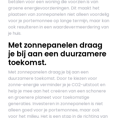
betalen voor een woning die voorzien is van
groene energievoorzieningen. Dit maakt het
plaatsen van zonnepanelen niet alleen voordelig
voor je portemonnee op lange termijn, maar kan
ook resulteren in een waardevermeerdering van
je huis.
Met zonnepanelen draag
je bij aan een duurzamere
toekomst.
Met zonnepanelen draag je bij aan een
duurzamere toekomst. Door te kiezen voor
zonne-energie verminder je je CO2-uitstoot en
help je mee aan het creëren van een schonere
en groenere planeet voor toekomstige
generaties. Investeren in zonnepanelen is niet
alleen goed voor je portemonnee, maar ook
voor het milieu. Het is een stap in de richting van