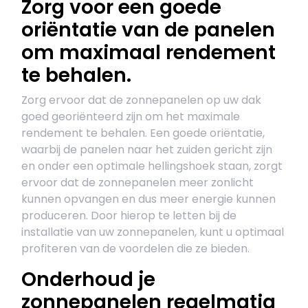
Zorg voor een goede
oriëntatie van de panelen
om maximaal rendement
te behalen.
Zorg ervoor dat de zonnepanelen op uw dak
goed georiënteerd zijn om het maximale
rendement te behalen. Een goede oriëntatie,
waarbij de panelen naar het zuiden gericht zijn
en onder een optimale hellingshoek staan, zorgt
ervoor dat de zonnepanelen meer zonlicht
kunnen opvangen en dus meer energie kunnen
produceren. Door hierop te letten bij de
installatie van uw zonnepanelen, kunt u optimaal
profiteren van de voordelen die ze bieden.
Onderhoud je
zonnepanelen regelmatig