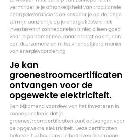
verminder je je afhankelijkheid van traditionele
energieleveranciers en bespaar je op de lange
termijn aanzienlijk op je energiekosten. Het
investeren in zonnepanelen is niet alleen goed
voor je portemonnee, maar draagt ook bij aan
een duurzamere en milieuvriendelijkere manier
van energievoorziening.
Je kan
groenestroomcertificaten
ontvangen voor de
opgewekte elektriciteit.
Een bijkomend voordeel van het investeren in
zonnepanelen is dat je
groenestroomcertificaten kunt ontvangen voor
de opgewekte elektriciteit. Deze certificaten
belonen huishoudens en bedrijven die groene