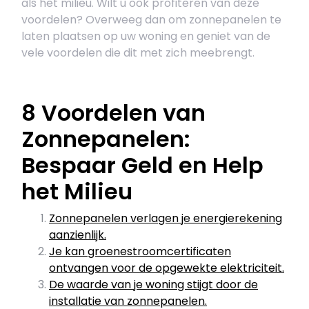
als het milieu. Wilt u ook profiteren van deze
voordelen? Overweeg dan om zonnepanelen te
laten plaatsen op uw woning en geniet van de
vele voordelen die dit met zich meebrengt.
8 Voordelen van
Zonnepanelen:
Bespaar Geld en Help
het Milieu
Zonnepanelen verlagen je energierekening
aanzienlijk.
Je kan groenestroomcertificaten
ontvangen voor de opgewekte elektriciteit.
De waarde van je woning stijgt door de
installatie van zonnepanelen.