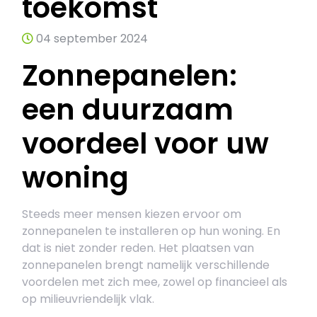
toekomst
04 september 2024
Zonnepanelen:
een duurzaam
voordeel voor uw
woning
Steeds meer mensen kiezen ervoor om
zonnepanelen te installeren op hun woning. En
dat is niet zonder reden. Het plaatsen van
zonnepanelen brengt namelijk verschillende
voordelen met zich mee, zowel op financieel als
op milieuvriendelijk vlak.