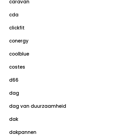
caravan
cda
clickfit
conergy
coolblue
costes
d66
dag
dag van duurzaamheid
dak
dakpannen