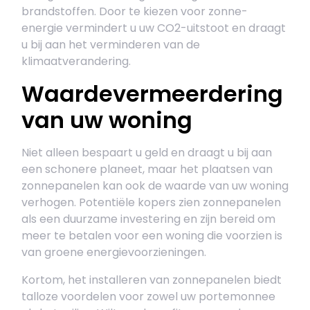
brandstoffen. Door te kiezen voor zonne-
energie vermindert u uw CO2-uitstoot en draagt
u bij aan het verminderen van de
klimaatverandering.
Waardevermeerdering
van uw woning
Niet alleen bespaart u geld en draagt u bij aan
een schonere planeet, maar het plaatsen van
zonnepanelen kan ook de waarde van uw woning
verhogen. Potentiële kopers zien zonnepanelen
als een duurzame investering en zijn bereid om
meer te betalen voor een woning die voorzien is
van groene energievoorzieningen.
Kortom, het installeren van zonnepanelen biedt
talloze voordelen voor zowel uw portemonnee