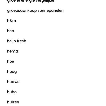
groene energie vergelijken
groepsaankoop zonnepanelen
h&m
heb
hello fresh
hema
hoe
hoog
huawei
hubo
huizen