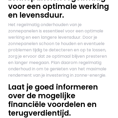
voor een optimale werking
en levensduur.
Het regelmatig onderhouden van je
zonnepanelen is essentieel voor een optimale
werking en een langere levensduur. Door je
zonnepanelen schoon te houden en eventuele
problemen tijdig te detecteren en op te lossen,
zorg je ervoor dat ze optimaal blijven presteren
en langer meegaan. Plan daarom regelmatig
onderhoud in om te genieten van het maximale
rendement van je investering in zonne-energie.
Laat je goed informeren
over de mogelijke
financiële voordelen en
terugverdientijd.