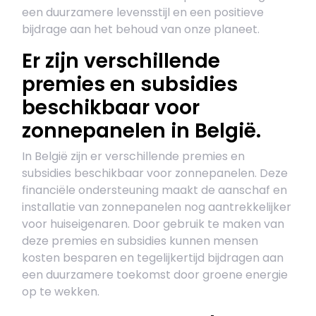
een duurzamere levensstijl en een positieve
bijdrage aan het behoud van onze planeet.
Er zijn verschillende
premies en subsidies
beschikbaar voor
zonnepanelen in België.
In België zijn er verschillende premies en
subsidies beschikbaar voor zonnepanelen. Deze
financiële ondersteuning maakt de aanschaf en
installatie van zonnepanelen nog aantrekkelijker
voor huiseigenaren. Door gebruik te maken van
deze premies en subsidies kunnen mensen
kosten besparen en tegelijkertijd bijdragen aan
een duurzamere toekomst door groene energie
op te wekken.