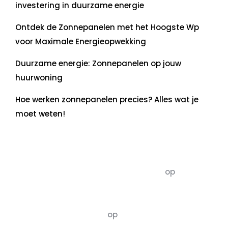
investering in duurzame energie
Ontdek de Zonnepanelen met het Hoogste Wp
voor Maximale Energieopwekking
Duurzame energie: Zonnepanelen op jouw
huurwoning
Hoe werken zonnepanelen precies? Alles wat je
moet weten!
Recente commentaren
5dagenomdewereldteveranderen
op
De 5 P’s
van Duurzaamheid: Richtlijnen voor een
Evenwichtige Toekomst
Susannah vluchten
op
De 5 P’s van