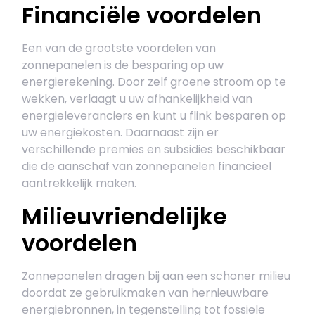
Financiële voordelen
Een van de grootste voordelen van
zonnepanelen is de besparing op uw
energierekening. Door zelf groene stroom op te
wekken, verlaagt u uw afhankelijkheid van
energieleveranciers en kunt u flink besparen op
uw energiekosten. Daarnaast zijn er
verschillende premies en subsidies beschikbaar
die de aanschaf van zonnepanelen financieel
aantrekkelijk maken.
Milieuvriendelijke
voordelen
Zonnepanelen dragen bij aan een schoner milieu
doordat ze gebruikmaken van hernieuwbare
energiebronnen, in tegenstelling tot fossiele