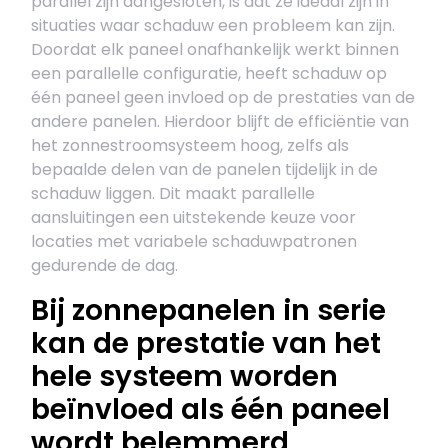
parallel zijn aangesloten, is dat ze ideaal zijn in
situaties waar schaduw een probleem kan zijn.
Doordat elk paneel onafhankelijk werkt binnen
een parallelle configuratie, heeft schaduw op
één paneel geen invloed op de prestaties van de
andere panelen. Hierdoor blijft de efficiëntie van
het zonnestroomsysteem hoog, zelfs als
bepaalde delen van de panelen tijdelijk in de
schaduw liggen. Dit maakt parallelle
aansluitingen een uitstekende keuze voor
locaties met variabele schaduwpatronen
gedurende de dag.
Bij zonnepanelen in serie
kan de prestatie van het
hele systeem worden
beïnvloed als één paneel
wordt belemmerd,