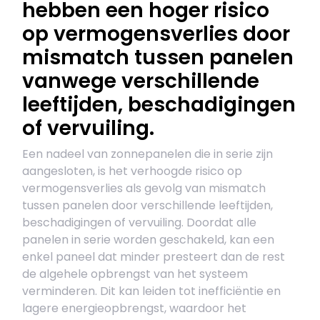
hebben een hoger risico
op vermogensverlies door
mismatch tussen panelen
vanwege verschillende
leeftijden, beschadigingen
of vervuiling.
Een nadeel van zonnepanelen die in serie zijn
aangesloten, is het verhoogde risico op
vermogensverlies als gevolg van mismatch
tussen panelen door verschillende leeftijden,
beschadigingen of vervuiling. Doordat alle
panelen in serie worden geschakeld, kan een
enkel paneel dat minder presteert dan de rest
de algehele opbrengst van het systeem
verminderen. Dit kan leiden tot inefficiëntie en
lagere energieopbrengst, waardoor het