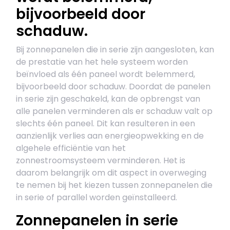
bijvoorbeeld door
schaduw.
Bij zonnepanelen die in serie zijn aangesloten, kan
de prestatie van het hele systeem worden
beïnvloed als één paneel wordt belemmerd,
bijvoorbeeld door schaduw. Doordat de panelen
in serie zijn geschakeld, kan de opbrengst van
alle panelen verminderen als er schaduw valt op
slechts één paneel. Dit kan resulteren in een
aanzienlijk verlies aan energieopwekking en de
algehele efficiëntie van het
zonnestroomsysteem verminderen. Het is
daarom belangrijk om dit aspect in overweging
te nemen bij het kiezen tussen zonnepanelen die
in serie of parallel worden geïnstalleerd.
Zonnepanelen in serie