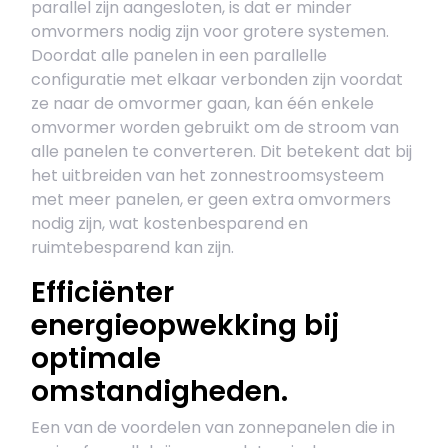
parallel zijn aangesloten, is dat er minder
omvormers nodig zijn voor grotere systemen.
Doordat alle panelen in een parallelle
configuratie met elkaar verbonden zijn voordat
ze naar de omvormer gaan, kan één enkele
omvormer worden gebruikt om de stroom van
alle panelen te converteren. Dit betekent dat bij
het uitbreiden van het zonnestroomsysteem
met meer panelen, er geen extra omvormers
nodig zijn, wat kostenbesparend en
ruimtebesparend kan zijn.
Efficiënter
energieopwekking bij
optimale
omstandigheden.
Een van de voordelen van zonnepanelen die in