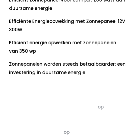
duurzame energie
Efficiënte Energieopwekking met Zonnepaneel 12V
300W
Efficiënt energie opwekken met zonnepanelen
van 350 wp
Zonnepanelen worden steeds betaalbaarder: een
investering in duurzame energie
Recente commentaren
5dagenomdewereldteveranderen
op
De 5 P’s
van Duurzaamheid: Richtlijnen voor een
Evenwichtige Toekomst
Susannah vluchten
op
De 5 P’s van