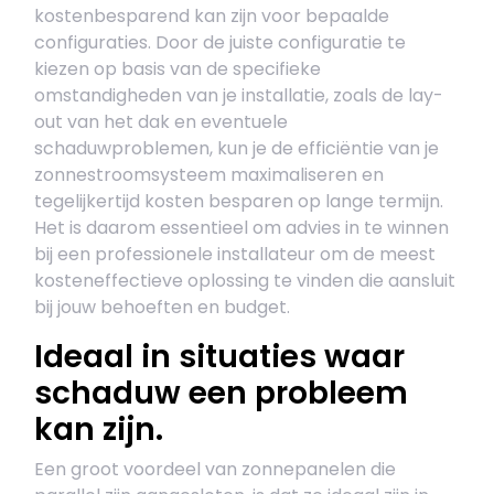
kostenbesparend kan zijn voor bepaalde
configuraties. Door de juiste configuratie te
kiezen op basis van de specifieke
omstandigheden van je installatie, zoals de lay-
out van het dak en eventuele
schaduwproblemen, kun je de efficiëntie van je
zonnestroomsysteem maximaliseren en
tegelijkertijd kosten besparen op lange termijn.
Het is daarom essentieel om advies in te winnen
bij een professionele installateur om de meest
kosteneffectieve oplossing te vinden die aansluit
bij jouw behoeften en budget.
Ideaal in situaties waar
schaduw een probleem
kan zijn.
Een groot voordeel van zonnepanelen die