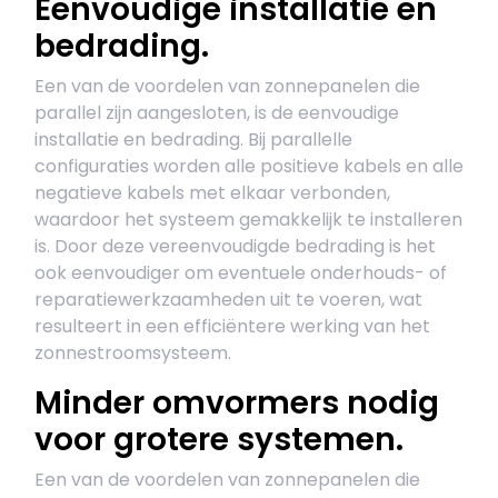
Eenvoudige installatie en
bedrading.
Een van de voordelen van zonnepanelen die
parallel zijn aangesloten, is de eenvoudige
installatie en bedrading. Bij parallelle
configuraties worden alle positieve kabels en alle
negatieve kabels met elkaar verbonden,
waardoor het systeem gemakkelijk te installeren
is. Door deze vereenvoudigde bedrading is het
ook eenvoudiger om eventuele onderhouds- of
reparatiewerkzaamheden uit te voeren, wat
resulteert in een efficiëntere werking van het
zonnestroomsysteem.
Minder omvormers nodig
voor grotere systemen.
Een van de voordelen van zonnepanelen die