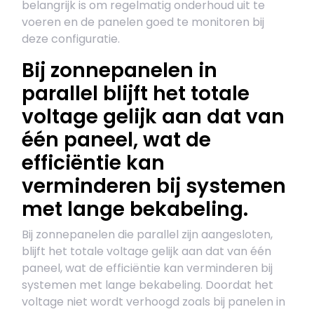
belangrijk is om regelmatig onderhoud uit te
voeren en de panelen goed te monitoren bij
deze configuratie.
Bij zonnepanelen in
parallel blijft het totale
voltage gelijk aan dat van
één paneel, wat de
efficiëntie kan
verminderen bij systemen
met lange bekabeling.
Bij zonnepanelen die parallel zijn aangesloten,
blijft het totale voltage gelijk aan dat van één
paneel, wat de efficiëntie kan verminderen bij
systemen met lange bekabeling. Doordat het
voltage niet wordt verhoogd zoals bij panelen in