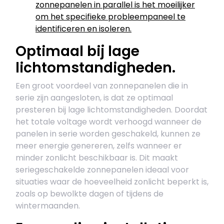
zonnepanelen in parallel is het moeilijker
om het specifieke probleempaneel te
identificeren en isoleren.
Optimaal bij lage
lichtomstandigheden.
Een groot voordeel van zonnepanelen die in
serie zijn aangesloten, is dat ze optimaal
presteren bij lage lichtomstandigheden. Doordat
het totale voltage wordt verhoogd wanneer de
panelen in serie worden geschakeld, kunnen ze
meer energie genereren, zelfs wanneer er
minder zonlicht beschikbaar is. Dit maakt
seriegeschakelde zonnepanelen ideaal voor
situaties waar de hoeveelheid zonlicht beperkt is,
zoals op bewolkte dagen of tijdens de
wintermaanden.