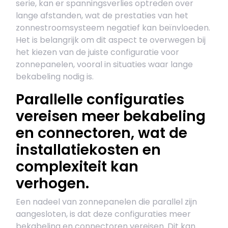
serie, kan er spanningsverlies optreden over
lange afstanden, wat de prestaties van het
zonnestroomsysteem negatief kan beïnvloeden.
Het is belangrijk om dit aspect te overwegen bij
het kiezen van de juiste configuratie voor
zonnepanelen, vooral in situaties waar lange
bekabeling nodig is.
Parallelle configuraties
vereisen meer bekabeling
en connectoren, wat de
installatiekosten en
complexiteit kan
verhogen.
Een nadeel van zonnepanelen die parallel zijn
aangesloten, is dat deze configuraties meer
bekabeling en connectoren vereisen. Dit kan