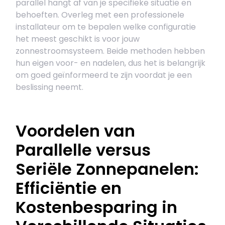
parallel hangt af van je specifieke situatie en
behoeften. Overleg met een professionele
installateur om te bepalen welke configuratie
het meest geschikt is voor jouw
zonnestroomsysteem. Beide methoden hebben
hun eigen voor- en nadelen, dus het is belangrijk
om goed geïnformeerd te zijn voordat je een
beslissing neemt.
Voordelen van
Parallelle versus
Seriële Zonnepanelen:
Efficiëntie en
Kostenbesparing in