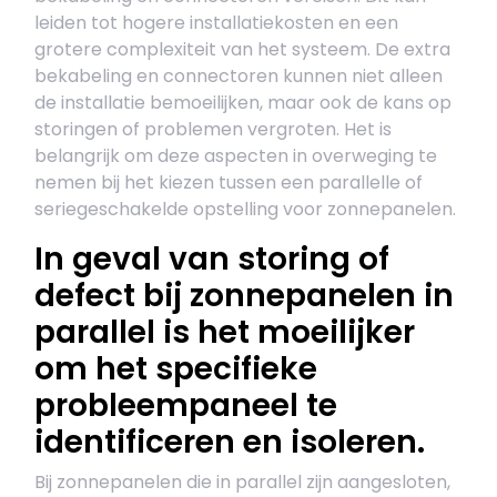
leiden tot hogere installatiekosten en een
grotere complexiteit van het systeem. De extra
bekabeling en connectoren kunnen niet alleen
de installatie bemoeilijken, maar ook de kans op
storingen of problemen vergroten. Het is
belangrijk om deze aspecten in overweging te
nemen bij het kiezen tussen een parallelle of
seriegeschakelde opstelling voor zonnepanelen.
In geval van storing of
defect bij zonnepanelen in
parallel is het moeilijker
om het specifieke
probleempaneel te
identificeren en isoleren.
Bij zonnepanelen die in parallel zijn aangesloten,