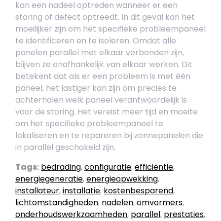
kan een nadeel optreden wanneer er een
storing of defect optreedt. In dit geval kan het
moeilijker zijn om het specifieke probleempaneel
te identificeren en te isoleren. Omdat alle
panelen parallel met elkaar verbonden zijn,
blijven ze onafhankelijk van elkaar werken. Dit
betekent dat als er een probleem is met één
paneel, het lastiger kan zijn om precies te
achterhalen welk paneel verantwoordelijk is
voor de storing. Het vereist meer tijd en moeite
om het specifieke probleempaneel te
lokaliseren en te repareren bij zonnepanelen die
in parallel geschakeld zijn.
Tags:
bedrading
,
configuratie
,
efficiëntie
,
energiegeneratie
,
energieopwekking
,
installateur
,
installatie
,
kostenbesparend
,
lichtomstandigheden
,
nadelen
,
omvormers
,
onderhoudswerkzaamheden
,
parallel
,
prestaties
,