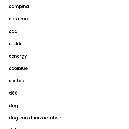
campina
caravan
cda
clickfit
conergy
coolblue
costes
d66
dag
dag van duurzaamheid