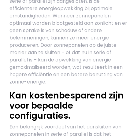
serie of parallel zijn aangesloten, is de
efficiëntere energieopwekking bij optimale
omstandigheden. Wanneer zonnepanelen
optimaal worden blootgesteld aan zonlicht en er
geen sprake is van schaduw of andere
belemmeringen, kunnen ze meer energie
produceren. Door zonnepanelen op de juiste
manier aan te sluiten – of dat nu in serie of
parallel is – kan de opwekking van energie
gemaximaliseerd worden, wat resulteert in een
hogere efficiëntie en een betere benutting van
zonne-energie.
Kan kostenbesparend zijn
voor bepaalde
configuraties.
Een belangrijk voordeel van het aansluiten van
zonnepanelen in serie of parallel is dat het