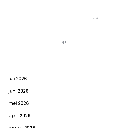
Recente commentaren
5dagenomdewereldteveranderen
op
De 5 P’s
van Duurzaamheid: Richtlijnen voor een
Evenwichtige Toekomst
Susannah vluchten
op
De 5 P’s van
Duurzaamheid: Richtlijnen voor een
Evenwichtige Toekomst
Archief
juli 2026
juni 2026
mei 2026
april 2026
maart 2026