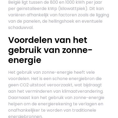
België ligt tussen de 800 en 1000 kWh per jaar
per geïnstalleerde kWp (kilowattpiek). Dit kan
variëren afhankelijk van factoren zoals de ligging
van de panelen, de hellingshoek en eventuele
schaduwval.
Voordelen van het
gebruik van zonne-
energie
Het gebruik van zonne-energie heeft vele
voordelen. Het is een schone energiebron die
geen CO2 uitstoot veroorzaakt, wat bijdraagt
aan het verminderen van klimaatverandering.
Daarnaast kan het gebruik van zonne-energie
helpen om de energierekening te verlagen en
onafhankelijker te worden van traditionele
energiebronnen.