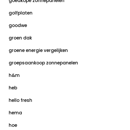
goedkope zonnepanelen
golfplaten
goodwe
groen dak
groene energie vergelijken
groepsaankoop zonnepanelen
h&m
heb
hello fresh
hema
hoe