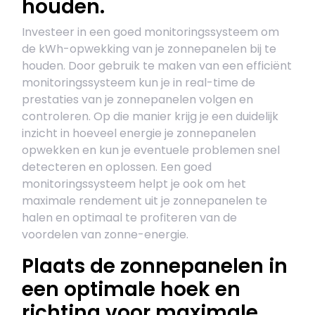
houden.
Investeer in een goed monitoringssysteem om
de kWh-opwekking van je zonnepanelen bij te
houden. Door gebruik te maken van een efficiënt
monitoringssysteem kun je in real-time de
prestaties van je zonnepanelen volgen en
controleren. Op die manier krijg je een duidelijk
inzicht in hoeveel energie je zonnepanelen
opwekken en kun je eventuele problemen snel
detecteren en oplossen. Een goed
monitoringssysteem helpt je ook om het
maximale rendement uit je zonnepanelen te
halen en optimaal te profiteren van de
voordelen van zonne-energie.
Plaats de zonnepanelen in
een optimale hoek en
richting voor maximale