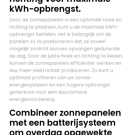
kWh-opbrengst.
Door de zonnepanelen in een optimale hoek en
richting te plaatsen, kunt u de maximale kWh-
opbrengst behalen. Het is belangrijk om de
panelen zo te positioneren dat ze zoveel
mogelijk zonlicht kunnen opvangen gedurende
de dag. Door de juiste hoek en richting te kiezen,
kunnen de zonnepanelen efficiënter werken en
dus meer elektriciteit produceren. Zo kunt u
optimaal profiteren van uw zonne-
energiesysteem en een hogere opbrengst
genereren voor een duurzamere
energievoorziening.
Combineer zonnepanelen
met een batterijsysteem
om overdag opgewekte