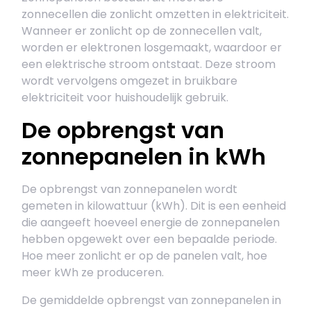
zonnecellen die zonlicht omzetten in elektriciteit.
Wanneer er zonlicht op de zonnecellen valt,
worden er elektronen losgemaakt, waardoor er
een elektrische stroom ontstaat. Deze stroom
wordt vervolgens omgezet in bruikbare
elektriciteit voor huishoudelijk gebruik.
De opbrengst van
zonnepanelen in kWh
De opbrengst van zonnepanelen wordt
gemeten in kilowattuur (kWh). Dit is een eenheid
die aangeeft hoeveel energie de zonnepanelen
hebben opgewekt over een bepaalde periode.
Hoe meer zonlicht er op de panelen valt, hoe
meer kWh ze produceren.
De gemiddelde opbrengst van zonnepanelen in