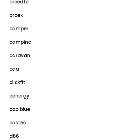
breedte
broek
camper
campina
caravan
cda
clickfit
conergy
coolblue
costes
d66