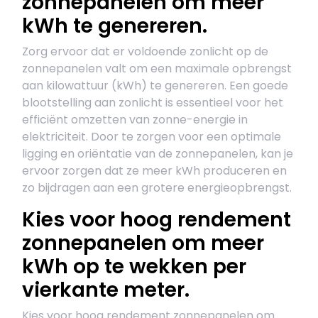
zonnepanelen om meer
kWh te genereren.
Zorg ervoor dat er voldoende zonlicht op de
zonnepanelen valt om een maximale opbrengst
aan kilowattuur (kWh) te genereren. Een goede
blootstelling aan zonlicht is essentieel voor het
efficiënt omzetten van zonne-energie in
elektriciteit. Door te zorgen voor een optimale
ligging en oriëntatie van de zonnepanelen, kan je
ervoor zorgen dat ze meer kWh produceren en
zo bijdragen aan een grotere energieopbrengst.
Kies voor hoog rendement
zonnepanelen om meer
kWh op te wekken per
vierkante meter.
Kies voor hoog rendement zonnepanelen om