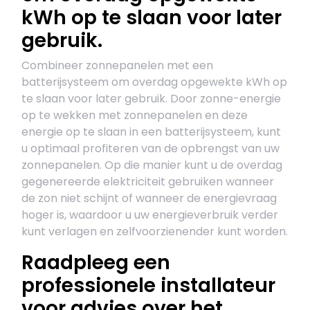
kWh op te slaan voor later
gebruik.
Combineer zonnepanelen met een
batterijsysteem om overdag opgewekte kWh op
te slaan voor later gebruik. Door zonne-energie
op te wekken met zonnepanelen en deze
energie op te slaan in een batterijsysteem, kunt
u optimaal profiteren van de opbrengst van uw
zonnepanelen. Op die manier kunt u de overdag
gegenereerde elektriciteit gebruiken wanneer
de zon niet schijnt of wanneer de energievraag
hoger is, waardoor u uw energieverbruik verder
kunt verlagen en zelfvoorzienender kunt worden.
Raadpleeg een
professionele installateur
voor advies over het