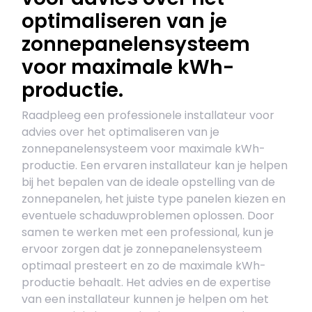
optimaliseren van je
zonnepanelensysteem
voor maximale kWh-
productie.
Raadpleeg een professionele installateur voor
advies over het optimaliseren van je
zonnepanelensysteem voor maximale kWh-
productie. Een ervaren installateur kan je helpen
bij het bepalen van de ideale opstelling van de
zonnepanelen, het juiste type panelen kiezen en
eventuele schaduwproblemen oplossen. Door
samen te werken met een professional, kun je
ervoor zorgen dat je zonnepanelensysteem
optimaal presteert en zo de maximale kWh-
productie behaalt. Het advies en de expertise
van een installateur kunnen je helpen om het