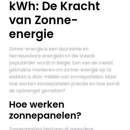
kWh: De Kracht
van Zonne-
energie
Zonne-energie is een duurzame en
hernieuwbare energiebron die steeds
populairder wordt in België. Een van de meest
gebruikte manieren om zonne-energie op te
wekken is door middel van zonnepanelen. Maar
hoe werken zonnepanelen precies en hoe wordt
de opbrengst gemeten?
Hoe werken
zonnepanelen?
Zonnepanelen bestaan uit meerdere