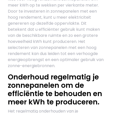
meer kWh op te wekken per vierkante meter.
Door te investeren in zonnepanelen met een
hoog rendement, kunt u meer elektriciteit
genereren op dezelfde oppervlakte. Dit
betekent dat u efficiënter gebruik kunt maken
van de beschikbare ruimte en zo een grotere
hoeveelheid kWh kunt produceren. Het
selecteren van zonnepanelen met een hoog
rendement kan dus leiden tot een verhoogde
energieopbrengst en een optimaler gebruik van
zonne-energiebronnen.
Onderhoud regelmatig je
zonnepanelen om de
efficiëntie te behouden en
meer kWh te produceren.
Het regelmatig onderhouden van je