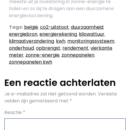
meeste uit je investering in zonne-energie te
halen en zo bij te dragen aan een duurzamere
energievoorziening.
Tags:
belgië
,
co2-uitstoot
,
duurzaamheid
,
energiebron
,
energierekening
,
kilowattuur
,
klimaatverandering
,
kwh
,
monitoringssysteem
,
onderhoud
,
opbrengst
,
rendement
,
vierkante
meter
,
zonne-energie
,
zonnepanelen
,
zonnepanelen kwh
Een reactie achterlaten
Je e-mailadres zal niet getoond worden.
Vereiste
velden zijn gemarkeerd met
*
Reactie
*