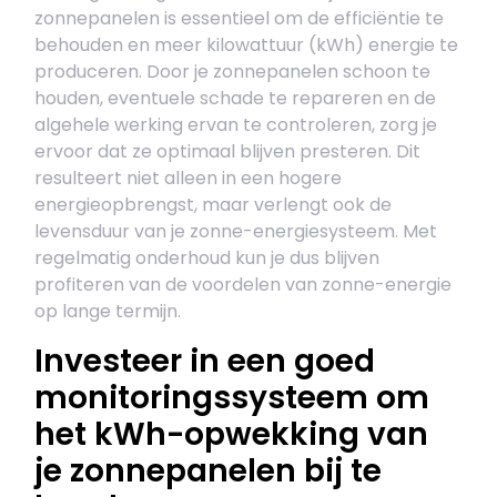
zonnepanelen is essentieel om de efficiëntie te
behouden en meer kilowattuur (kWh) energie te
produceren. Door je zonnepanelen schoon te
houden, eventuele schade te repareren en de
algehele werking ervan te controleren, zorg je
ervoor dat ze optimaal blijven presteren. Dit
resulteert niet alleen in een hogere
energieopbrengst, maar verlengt ook de
levensduur van je zonne-energiesysteem. Met
regelmatig onderhoud kun je dus blijven
profiteren van de voordelen van zonne-energie
op lange termijn.
Investeer in een goed
monitoringssysteem om
het kWh-opwekking van
je zonnepanelen bij te