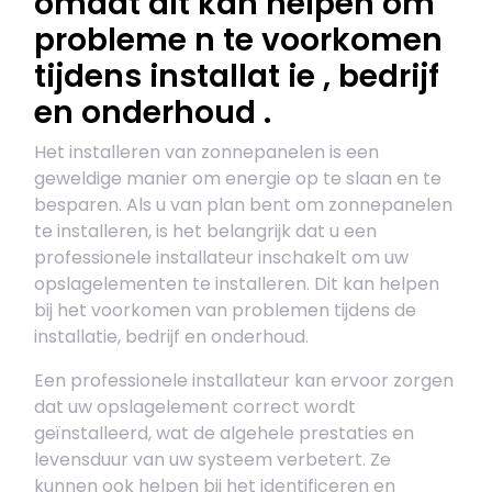
omdat dit kan helpen om
probleme n te voorkomen
tijdens installat ie , bedrijf
en onderhoud .
Het installeren van zonnepanelen is een
geweldige manier om energie op te slaan en te
besparen. Als u van plan bent om zonnepanelen
te installeren, is het belangrijk dat u een
professionele installateur inschakelt om uw
opslagelementen te installeren. Dit kan helpen
bij het voorkomen van problemen tijdens de
installatie, bedrijf en onderhoud.
Een professionele installateur kan ervoor zorgen
dat uw opslagelement correct wordt
geïnstalleerd, wat de algehele prestaties en
levensduur van uw systeem verbetert. Ze
kunnen ook helpen bij het identificeren en