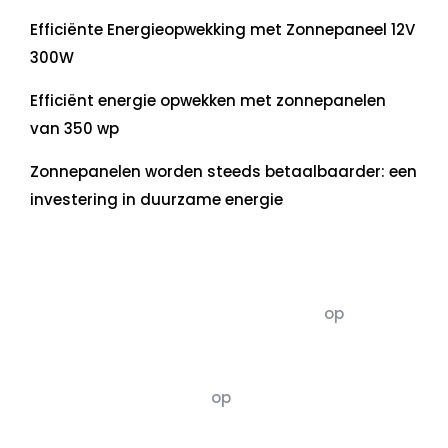
Efficiënte Energieopwekking met Zonnepaneel 12V
300W
Efficiënt energie opwekken met zonnepanelen
van 350 wp
Zonnepanelen worden steeds betaalbaarder: een
investering in duurzame energie
Recente commentaren
5dagenomdewereldteveranderen
op
De 5 P’s
van Duurzaamheid: Richtlijnen voor een
Evenwichtige Toekomst
Susannah vluchten
op
De 5 P’s van
Duurzaamheid: Richtlijnen voor een