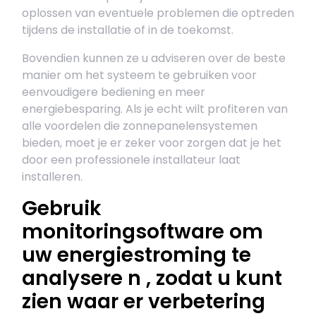
oplossen van eventuele problemen die optreden
tijdens de installatie of in de toekomst.
Bovendien kunnen ze u adviseren over de beste
manier om het systeem te gebruiken voor
eenvoudigere bediening en meer
energiebesparing. Als je echt wilt profiteren van
alle voordelen die zonnepanelensystemen
bieden, moet je er zeker voor zorgen dat je het
door een professionele installateur laat
installeren.
Gebruik
monitoringsoftware om
uw energiestroming te
analysere n , zodat u kunt
zien waar er verbetering