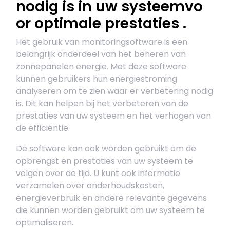
nodig is in uw systeemvo
or optimale prestaties .
Het gebruik van monitoringsoftware is een
belangrijk onderdeel van het beheren van
zonnepanelen energie. Met deze software
kunnen gebruikers hun energiestroming
analyseren om te zien waar er verbetering nodig
is. Dit kan helpen bij het verbeteren van de
prestaties van uw systeem en het verhogen van
de efficiëntie.
De software kan ook worden gebruikt om de
opbrengst en prestaties van uw systeem te
volgen over de tijd. U kunt ook informatie
verzamelen over onderhoudskosten,
energieverbruik en andere relevante gegevens
die kunnen worden gebruikt om uw systeem te
optimaliseren.