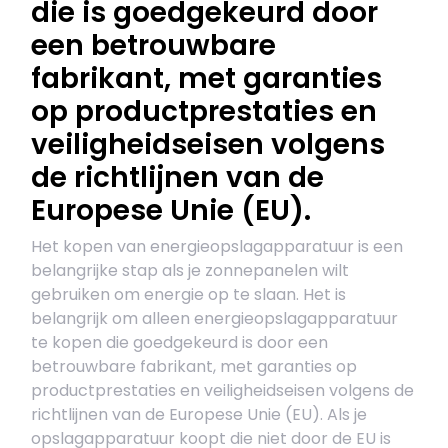
die is goedgekeurd door
een betrouwbare
fabrikant, met garanties
op productprestaties en
veiligheidseisen volgens
de richtlijnen van de
Europese Unie (EU).
Het kopen van energieopslagapparatuur is een
belangrijke stap als je zonnepanelen wilt
gebruiken om energie op te slaan. Het is
belangrijk om alleen energieopslagapparatuur
te kopen die goedgekeurd is door een
betrouwbare fabrikant, met garanties op
productprestaties en veiligheidseisen volgens de
richtlijnen van de Europese Unie (EU). Als je
opslagapparatuur koopt die niet door de EU is