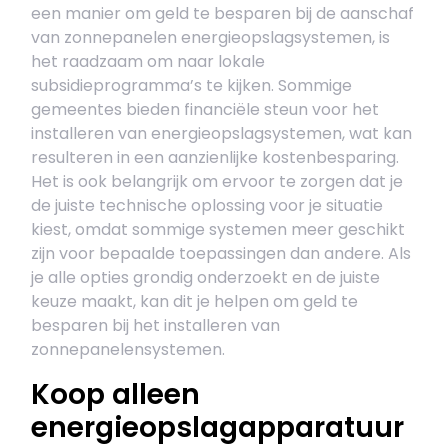
een manier om geld te besparen bij de aanschaf
van zonnepanelen energieopslagsystemen, is
het raadzaam om naar lokale
subsidieprogramma’s te kijken. Sommige
gemeentes bieden financiële steun voor het
installeren van energieopslagsystemen, wat kan
resulteren in een aanzienlijke kostenbesparing.
Het is ook belangrijk om ervoor te zorgen dat je
de juiste technische oplossing voor je situatie
kiest, omdat sommige systemen meer geschikt
zijn voor bepaalde toepassingen dan andere. Als
je alle opties grondig onderzoekt en de juiste
keuze maakt, kan dit je helpen om geld te
besparen bij het installeren van
zonnepanelensystemen.
Koop alleen
energieopslagapparatuur