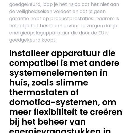
goedgekeurd, loop je het risico dat het niet aan
de veiligheidseisen voldoet en dat je geen
garantie hebt op productprestaties. Daarom is
het altijd het beste om ervoor te zorgen dat je
energieopslagapparatuur die door de EU is
goedgekeurd koopt.
Installeer apparatuur die
compatibel is met andere
systemenelementen in
huis, zoals slimme
thermostaten of
domotica-systemen, om
meer flexibiliteit te creëren
bij het beheer van
energievraagstukken in