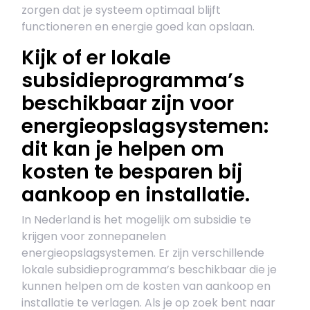
zorgen dat je systeem optimaal blijft
functioneren en energie goed kan opslaan.
Kijk of er lokale
subsidieprogramma’s
beschikbaar zijn voor
energieopslagsystemen:
dit kan je helpen om
kosten te besparen bij
aankoop en installatie.
In Nederland is het mogelijk om subsidie te
krijgen voor zonnepanelen
energieopslagsystemen. Er zijn verschillende
lokale subsidieprogramma’s beschikbaar die je
kunnen helpen om de kosten van aankoop en
installatie te verlagen. Als je op zoek bent naar