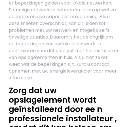
er beperkingen gelden voor lokale netwerken.
Sommige netwerken hebben limieten op wat ze
accepteren qua capaciteit en spanning. Als u
deze limieten overschrijdt, kan dit leiden tot
problemen met uw netwerk en mogelijk zelfs
onveilige situaties. Daarom is het belangrijk om
de beperkingen van uw lokale netwerk te
controleren voordat u begint met het installeren
van opslagelementen in huis. Als u niet zeker
weet wat de beperkingen zijn, kunt u contact
opnemen met uw energieleverancier voor meer
informatie.
Zorg dat uw
opslagelement wordt
geïnstalleerd door ee n
professionele installateur ,