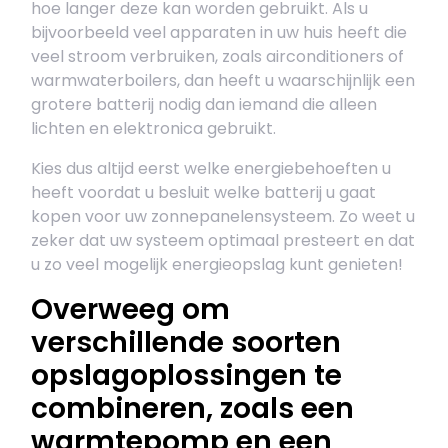
hoe langer deze kan worden gebruikt. Als u
bijvoorbeeld veel apparaten in uw huis heeft die
veel stroom verbruiken, zoals airconditioners of
warmwaterboilers, dan heeft u waarschijnlijk een
grotere batterij nodig dan iemand die alleen
lichten en elektronica gebruikt.
Kies dus altijd eerst welke energiebehoeften u
heeft voordat u besluit welke batterij u gaat
kopen voor uw zonnepanelensysteem. Zo weet u
zeker dat uw systeem optimaal presteert en dat
u zo veel mogelijk energieopslag kunt genieten!
Overweeg om
verschillende soorten
opslagoplossingen te
combineren, zoals een
warmtepomp en een