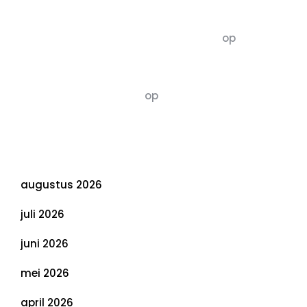
Recente commentaren
5dagenomdewereldteveranderen
op
De 5 P’s
van Duurzaamheid: Richtlijnen voor een
Evenwichtige Toekomst
Susannah vluchten
op
De 5 P’s van
Duurzaamheid: Richtlijnen voor een
Evenwichtige Toekomst
Archief
augustus 2026
juli 2026
juni 2026
mei 2026
april 2026