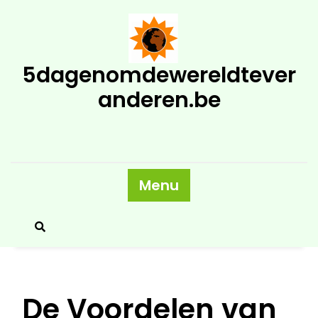
Skip
to
content
5dagenomdewereldtever
anderen.be
Menu
De Voordelen van