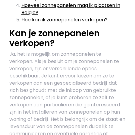
Hoeveel zonnepanelen mag ik plaatsen in
Belgie?
Hoe kan ik zonnepanelen verkopen?
Kan je zonnepanelen
verkopen?
Ja, het is mogelijk om zonnepanelen te
verkopen. Als je besluit om je zonnepanelen te
verkopen, zijn er verschillende opties
beschikbaar. Je kunt ervoor kiezen om ze te
verkopen aan een gespecialiseerd bedrijf dat
zich bezighoudt met de inkoop van gebruikte
zonnepanelen, of je kunt proberen ze zelf te
verkopen aan particulieren die geïnteresseerd
zijn in het installeren van zonnepanelen op hun
woning of bedrijf. Het is belangrijk om de staat en
levensduur van de zonnepanelen duidelijk te
communiceren en eventuele garanties of