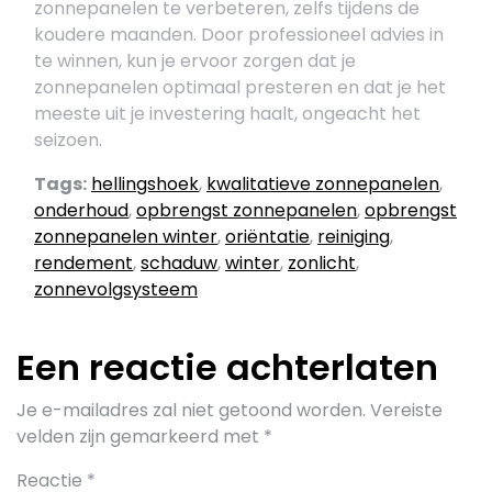
zonnepanelen te verbeteren, zelfs tijdens de
koudere maanden. Door professioneel advies in
te winnen, kun je ervoor zorgen dat je
zonnepanelen optimaal presteren en dat je het
meeste uit je investering haalt, ongeacht het
seizoen.
Tags:
hellingshoek
,
kwalitatieve zonnepanelen
,
onderhoud
,
opbrengst zonnepanelen
,
opbrengst
zonnepanelen winter
,
oriëntatie
,
reiniging
,
rendement
,
schaduw
,
winter
,
zonlicht
,
zonnevolgsysteem
Een reactie achterlaten
Je e-mailadres zal niet getoond worden.
Vereiste
velden zijn gemarkeerd met
*
Reactie
*