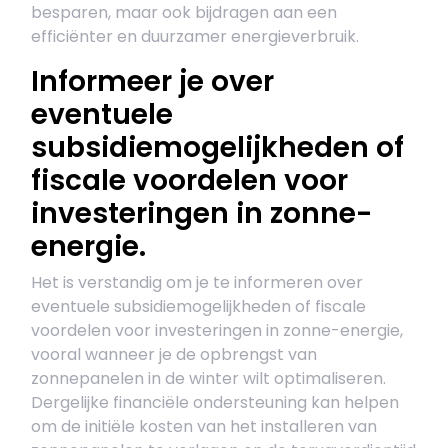
besparen, maar ook bijdragen aan een
efficiënter en duurzamer energieverbruik.
Informeer je over
eventuele
subsidiemogelijkheden of
fiscale voordelen voor
investeringen in zonne-
energie.
Het is verstandig om je te informeren over
eventuele subsidiemogelijkheden of fiscale
voordelen voor investeringen in zonne-energie,
vooral wanneer je de opbrengst van
zonnepanelen in de winter wilt optimaliseren.
Dergelijke financiële ondersteuning kan helpen
om de initiële kosten van het installeren van