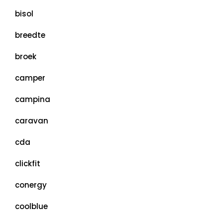
bisol
breedte
broek
camper
campina
caravan
cda
clickfit
conergy
coolblue