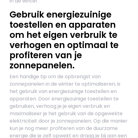
in de winter.
Gebruik energiezuinige
toestellen en apparaten
om het eigen verbruik te
verhogen en optimaal te
profiteren van je
zonnepanelen.
Een handige tip om de opbrengst van
zonnepanelen in de winter te optimaliseren, is
het gebruik van energiezuinige toestellen en
apparaten. Door energiezuinige toestellen te
gebruiken, verhoog je je eigen verbruik en
maximaliseer je het gebruik van de opgewekte
elektriciteit door je zonnepanelen. Op die manier
kun je nog meer profiteren van de duurzame
energie die je zelf opwekt en draag je bij aan een