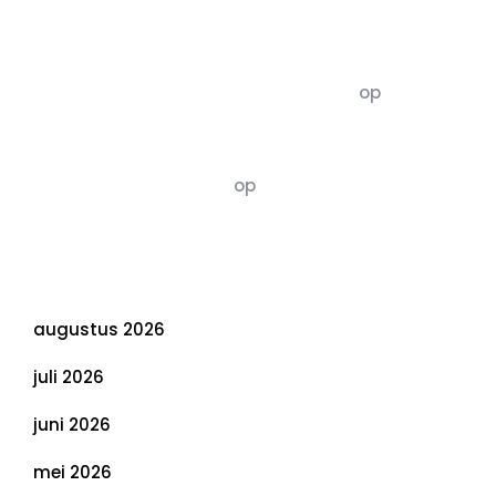
Recente commentaren
5dagenomdewereldteveranderen
op
De 5 P’s
van Duurzaamheid: Richtlijnen voor een
Evenwichtige Toekomst
Susannah vluchten
op
De 5 P’s van
Duurzaamheid: Richtlijnen voor een
Evenwichtige Toekomst
Archief
augustus 2026
juli 2026
juni 2026
mei 2026