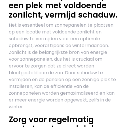
een plek met voldoende
zonlicht, vermijd schaduw.
Het is essentieel om zonnepanelen te plaatsen
op een locatie met voldoende zonlicht en
schaduw te vermijden voor een optimale
opbrengst, vooral tijdens de wintermaanden.
Zonlicht is de belangrijkste bron van energie
voor zonnepanelen, dus het is cruciaal om
ervoor te zorgen dat ze direct worden
blootgesteld aan de zon. Door schaduw te
vermijden en de panelen op een zonnige plek te
installeren, kan de efficiëntie van de
zonnepanelen worden gemaximaliseerd en kan
er meer energie worden opgewekt, zelfs in de
winter.
Zorg voor regelmatig