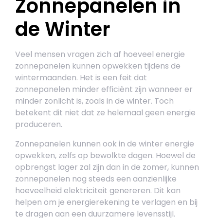
Zonnepanelen in
de Winter
Veel mensen vragen zich af hoeveel energie
zonnepanelen kunnen opwekken tijdens de
wintermaanden. Het is een feit dat
zonnepanelen minder efficiënt zijn wanneer er
minder zonlicht is, zoals in de winter. Toch
betekent dit niet dat ze helemaal geen energie
produceren.
Zonnepanelen kunnen ook in de winter energie
opwekken, zelfs op bewolkte dagen. Hoewel de
opbrengst lager zal zijn dan in de zomer, kunnen
zonnepanelen nog steeds een aanzienlijke
hoeveelheid elektriciteit genereren. Dit kan
helpen om je energierekening te verlagen en bij
te dragen aan een duurzamere levensstijl.