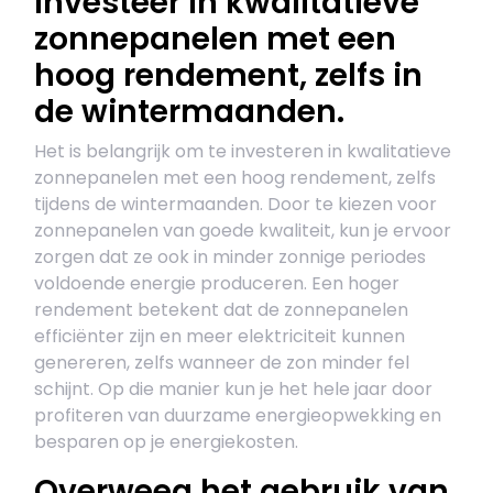
Investeer in kwalitatieve
zonnepanelen met een
hoog rendement, zelfs in
de wintermaanden.
Het is belangrijk om te investeren in kwalitatieve
zonnepanelen met een hoog rendement, zelfs
tijdens de wintermaanden. Door te kiezen voor
zonnepanelen van goede kwaliteit, kun je ervoor
zorgen dat ze ook in minder zonnige periodes
voldoende energie produceren. Een hoger
rendement betekent dat de zonnepanelen
efficiënter zijn en meer elektriciteit kunnen
genereren, zelfs wanneer de zon minder fel
schijnt. Op die manier kun je het hele jaar door
profiteren van duurzame energieopwekking en
besparen op je energiekosten.
Overweeg het gebruik van