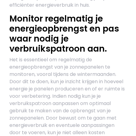
efficiënter energieverbruik in huis.
Monitor regelmatig je
energieopbrengst en pas
waar nodig je
verbruikspatroon aan.
Het is essentieel om regelmatig de
energieopbrengst van je zonnepanelen te
monitoren, vooral tijdens de wintermaanden.
Door dit te doen, kun je inzicht krijgen in hoeveel
energie je panelen produceren en of er ruimte is
voor verbetering. Indien nodig kun je je
verbruikspatroon aanpassen om optimaal
gebruik te maken van de opbrengst van je
zonnepanelen. Door bewust om te gaan met
energieverbruik en eventuele aanpassingen
door te voeren, kun je niet alleen kosten