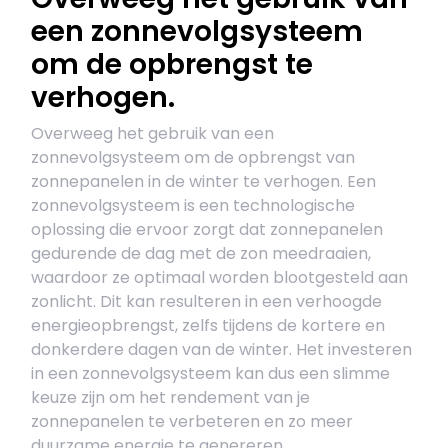
een zonnevolgsysteem
om de opbrengst te
verhogen.
Overweeg het gebruik van een
zonnevolgsysteem om de opbrengst van
zonnepanelen in de winter te verhogen. Een
zonnevolgsysteem is een technologische
oplossing die ervoor zorgt dat zonnepanelen
gedurende de dag met de zon meedraaien,
waardoor ze optimaal worden blootgesteld aan
zonlicht. Dit kan resulteren in een verhoogde
energieopbrengst, zelfs tijdens de kortere en
donkerdere dagen van de winter. Het investeren
in een zonnevolgsysteem kan dus een slimme
keuze zijn om het rendement van je
zonnepanelen te verbeteren en zo meer
duurzame energie te genereren.