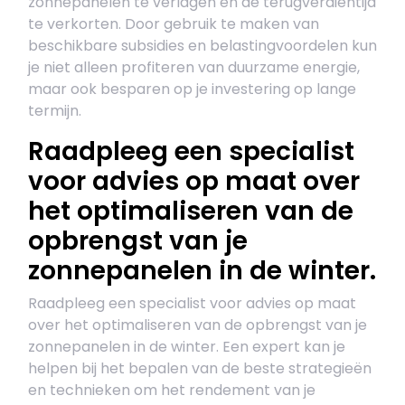
zonnepanelen te verlagen en de terugverdientijd
te verkorten. Door gebruik te maken van
beschikbare subsidies en belastingvoordelen kun
je niet alleen profiteren van duurzame energie,
maar ook besparen op je investering op lange
termijn.
Raadpleeg een specialist
voor advies op maat over
het optimaliseren van de
opbrengst van je
zonnepanelen in de winter.
Raadpleeg een specialist voor advies op maat
over het optimaliseren van de opbrengst van je
zonnepanelen in de winter. Een expert kan je
helpen bij het bepalen van de beste strategieën
en technieken om het rendement van je