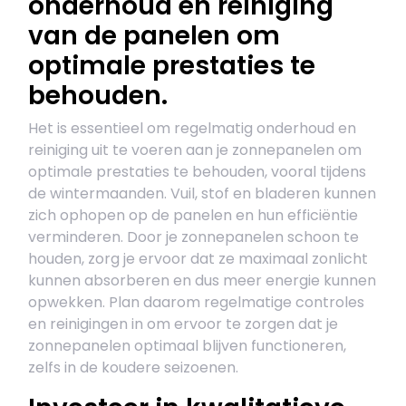
onderhoud en reiniging
van de panelen om
optimale prestaties te
behouden.
Het is essentieel om regelmatig onderhoud en
reiniging uit te voeren aan je zonnepanelen om
optimale prestaties te behouden, vooral tijdens
de wintermaanden. Vuil, stof en bladeren kunnen
zich ophopen op de panelen en hun efficiëntie
verminderen. Door je zonnepanelen schoon te
houden, zorg je ervoor dat ze maximaal zonlicht
kunnen absorberen en dus meer energie kunnen
opwekken. Plan daarom regelmatige controles
en reinigingen in om ervoor te zorgen dat je
zonnepanelen optimaal blijven functioneren,
zelfs in de koudere seizoenen.