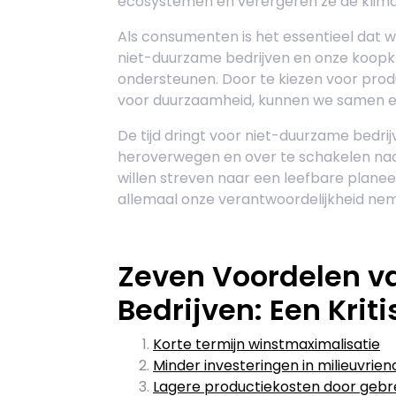
ecosystemen en verergeren ze de klimaa
Als consumenten is het essentieel dat 
niet-duurzame bedrijven en onze koopk
ondersteunen. Door te kiezen voor produ
voor duurzaamheid, kunnen we samen e
De tijd dringt voor niet-duurzame bedr
heroverwegen en over te schakelen naar 
willen streven naar een leefbare plane
allemaal onze verantwoordelijkheid ne
Zeven Voordelen v
Bedrijven: Een Krit
Korte termijn winstmaximalisatie
Minder investeringen in milieuvrien
Lagere productiekosten door gebr