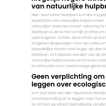
van natuurlijke hulp
Niet-duurzame bedrijven kunnen mogeli
exploitatie van natuurlijke hulpbronnen
natuurlijke reserves zonder rekening t
bedrijven in de korte termijn profitere
opbrengsten. Echter, deze winst op kor
langetermijngevolgen voor het milieu e
uiteindelijke kosten veel hoger zijn dan al
bedrijven zich bewust worden van de lan
natuurlijke hulpbronnen en streven naa
te behouden voor toekomstige generati
Geen verplichting om
leggen over ecologis
Een voordeel van niet-duurzame bedrijv
verantwoording af te leggen over hun ec
te richten op winstmaximalisatie zond