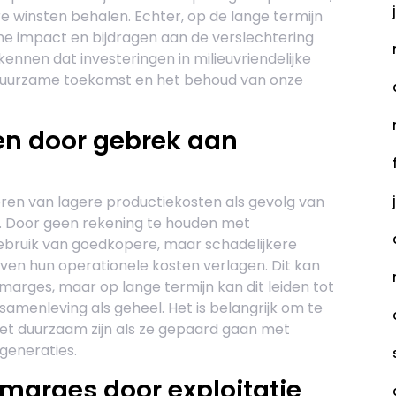
e winsten behalen. Echter, op de lange termijn
che impact en bijdragen aan de verslechtering
rkennen dat investeringen in milieuvriendelijke
n duurzame toekomst en het behoud van onze
en door gebrek aan
ren van lagere productiekosten als gevolg van
. Door geen rekening te houden met
gebruik van goedkopere, maar schadelijkere
en hun operationele kosten verlagen. Dit kan
marges, maar op lange termijn kan dit leiden tot
samenleving als geheel. Het is belangrijk om te
et duurzaam zijn als ze gepaard gaan met
generaties.
marges door exploitatie