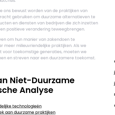
tcrisis.
we ons bewust worden van de praktijken van
racht gebruiken om duurzame alternatieven te
cten en diensten van bedrijven die zich inzetten
en positieve verandering teweegbrengen.
ijven om hun manier van zakendoen te
meer milieuvriendelijke praktijken. Als we
A
et voor toekomstige generaties, moeten we
men en streven naar een duurzamere toekomst.
an Niet-Duurzame
ische Analyse
delijke technologieën
ek aan duurzame praktijken