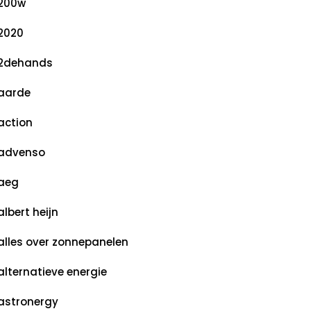
200w
2020
2dehands
aarde
action
advenso
aeg
albert heijn
alles over zonnepanelen
alternatieve energie
astronergy