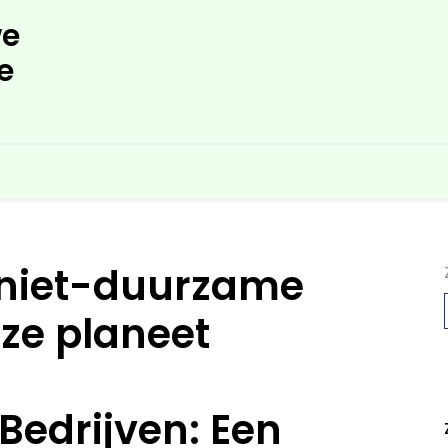
e
e
 niet-duurzame
ze planeet
L
Bedrijven: Een