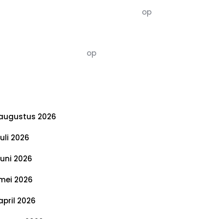
5dagenomdewereldteveranderen
op
De 5 P’s van Duurzaamheid: Richtlijnen
voor een Evenwichtige Toekomst
Susannah vluchten
op
De 5 P’s van
Duurzaamheid: Richtlijnen voor een
Evenwichtige Toekomst
rchief
augustus 2026
juli 2026
juni 2026
mei 2026
april 2026