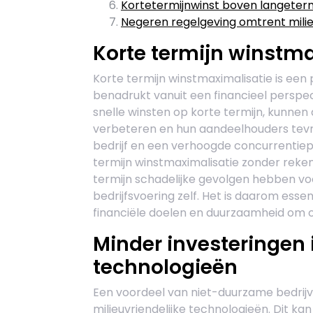
Kortetermijnwinst boven langeterm
Negeren regelgeving omtrent mil
Korte termijn winstma
Korte termijn winstmaximalisatie is een
benadrukt vanuit een financieel perspec
snelle winsten op korte termijn, kunnen 
verbeteren en hun aandeelhouders tevred
bedrijf en een verhoogde concurrentiepo
termijn winstmaximalisatie zonder rek
termijn schadelijke gevolgen hebben voo
bedrijfsvoering zelf. Het is daarom esse
financiële doelen en duurzaamheid om op
Minder investeringen i
technologieën
Een voordeel van niet-duurzame bedrijve
milieuvriendelijke technologieën. Dit k