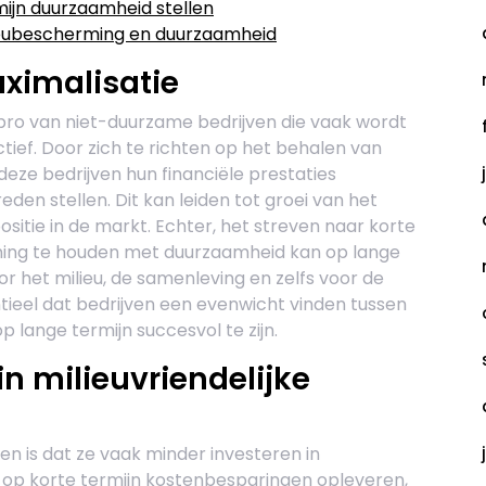
ijn duurzaamheid stellen
ieubescherming en duurzaamheid
ximalisatie
 pro van niet-duurzame bedrijven die vaak wordt
tief. Door zich te richten op het behalen van
deze bedrijven hun financiële prestaties
en stellen. Dit kan leiden tot groei van het
sitie in de markt. Echter, het streven naar korte
ening te houden met duurzaamheid kan op lange
r het milieu, de samenleving en zelfs voor de
ntieel dat bedrijven een evenwicht vinden tussen
 lange termijn succesvol te zijn.
n milieuvriendelijke
n is dat ze vaak minder investeren in
an op korte termijn kostenbesparingen opleveren,