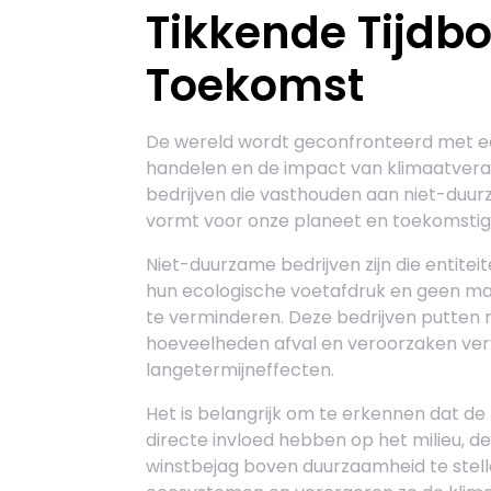
Tikkende Tijdb
Toekomst
De wereld wordt geconfronteerd met e
handelen en de impact van klimaatveran
bedrijven die vasthouden aan niet-duur
vormt voor onze planeet en toekomstig
Niet-duurzame bedrijven zijn die entite
hun ecologische voetafdruk en geen m
te verminderen. Deze bedrijven putten n
hoeveelheden afval en veroorzaken ver
langetermijneffecten.
Het is belangrijk om te erkennen dat d
directe invloed hebben op het milieu, de
winstbejag boven duurzaamheid te stelle