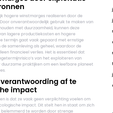
bronnen
jk hogere winstmarges realiseren door de
. Door onverantwoordelijk gebruik te maken van
e houden met duurzaamheid, kunnen deze
n van lagere productiekosten en hogere
te termijn gaat vaak gepaard met ernstige
n de samenleving als geheel, waardoor de
leen financieel verlies. Het is essentieel dat
getermijnrisico’s van het exploiteren van
r duurzame praktijken om een leefbare planeet
es.
 verantwoording af te
che impact
en is dat ze vaak geen verplichting voelen om
C
ologische impact. Dit stelt hen in staat om zich
er belemmerd te worden door strenge