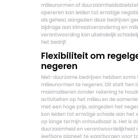
milieunormen of duurzaamheidsdoelstell
opereren kan leiden tot ernstige negat
als geheel, aangezien deze bedrijven g
bijdrage aan klimaatverandering en mili
verantwoording kan uiteindelijk schadelij
het bedrijf.
Flexibiliteit om rege
negeren
Niet-duurzame bedrijven hebben soms he
milieunormen te negeren. Dit stelt hen i
maximaliseren zonder rekening te houd
activiteiten op het milieu en de samenlev
met een hoge prijs, aangezien het neger
kan leiden tot ernstige schade aan he
op lange termijn onhoudbaar is. Het is 
duurzaamheid en verantwoordelijkheid 
leefbare planeet te waarborgen voor t