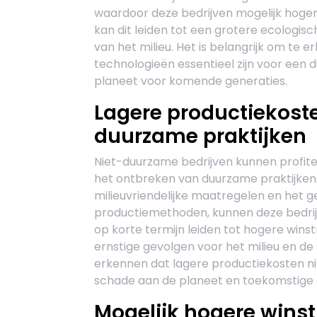
waardoor deze bedrijven mogelijk hoger
kan dit leiden tot een grotere ecologis
van het milieu. Het is belangrijk om te e
technologieën essentieel zijn voor ee
planeet voor komende generaties.
Lagere productiekost
duurzame praktijken
Niet-duurzame bedrijven kunnen profite
het ontbreken van duurzame praktijken
milieuvriendelijke maatregelen en het 
productiemethoden, kunnen deze bedrijv
op korte termijn leiden tot hogere winst
ernstige gevolgen voor het milieu en de 
erkennen dat lagere productiekosten ni
schade aan de planeet en toekomstige 
Mogelijk hogere winst