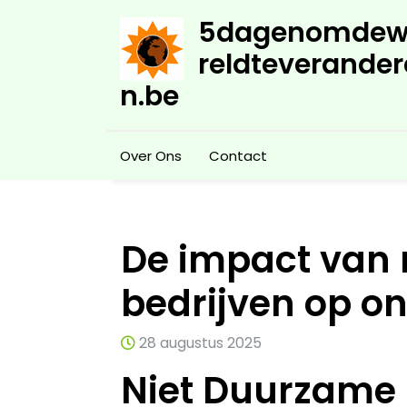
Skip
5dagenomdew
to
content
reldteverander
n.be
Over Ons
Contact
De impact van
bedrijven op on
28 augustus 2025
Niet Duurzame 