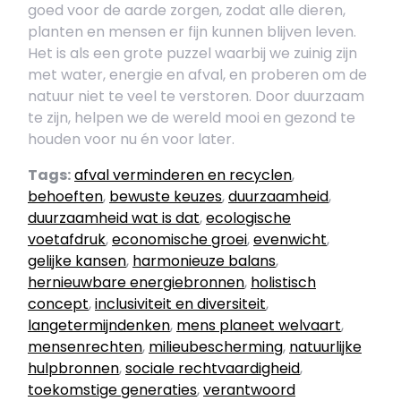
goed voor de aarde zorgen, zodat alle dieren,
planten en mensen er fijn kunnen blijven leven.
Het is als een grote puzzel waarbij we zuinig zijn
met water, energie en afval, en proberen om de
natuur niet te veel te verstoren. Door duurzaam
te zijn, helpen we de wereld mooi en gezond te
houden voor nu én voor later.
Tags:
afval verminderen en recyclen
,
behoeften
,
bewuste keuzes
,
duurzaamheid
,
duurzaamheid wat is dat
,
ecologische
voetafdruk
,
economische groei
,
evenwicht
,
gelijke kansen
,
harmonieuze balans
,
hernieuwbare energiebronnen
,
holistisch
concept
,
inclusiviteit en diversiteit
,
langetermijndenken
,
mens planeet welvaart
,
mensenrechten
,
milieubescherming
,
natuurlijke
hulpbronnen
,
sociale rechtvaardigheid
,
toekomstige generaties
,
verantwoord