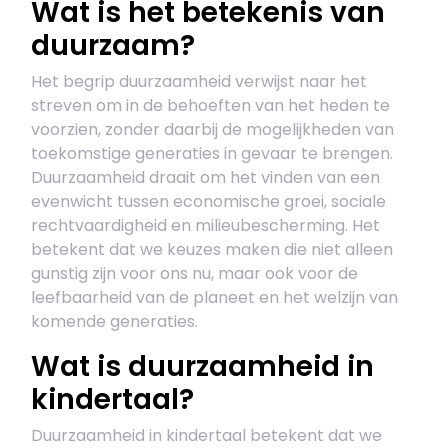
Wat is het betekenis van
duurzaam?
Het begrip duurzaamheid verwijst naar het
streven om in de behoeften van het heden te
voorzien, zonder daarbij de mogelijkheden van
toekomstige generaties in gevaar te brengen.
Duurzaamheid draait om het vinden van een
evenwicht tussen economische groei, sociale
rechtvaardigheid en milieubescherming. Het
betekent dat we keuzes maken die niet alleen
gunstig zijn voor ons nu, maar ook voor de
leefbaarheid van de planeet en het welzijn van
komende generaties.
Wat is duurzaamheid in
kindertaal?
Duurzaamheid in kindertaal betekent dat we