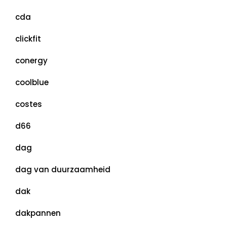
cda
clickfit
conergy
coolblue
costes
d66
dag
dag van duurzaamheid
dak
dakpannen