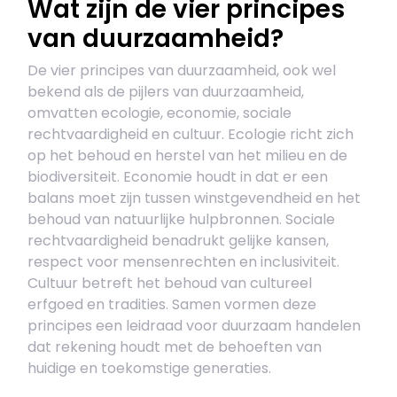
Wat zijn de vier principes
van duurzaamheid?
De vier principes van duurzaamheid, ook wel
bekend als de pijlers van duurzaamheid,
omvatten ecologie, economie, sociale
rechtvaardigheid en cultuur. Ecologie richt zich
op het behoud en herstel van het milieu en de
biodiversiteit. Economie houdt in dat er een
balans moet zijn tussen winstgevendheid en het
behoud van natuurlijke hulpbronnen. Sociale
rechtvaardigheid benadrukt gelijke kansen,
respect voor mensenrechten en inclusiviteit.
Cultuur betreft het behoud van cultureel
erfgoed en tradities. Samen vormen deze
principes een leidraad voor duurzaam handelen
dat rekening houdt met de behoeften van
huidige en toekomstige generaties.