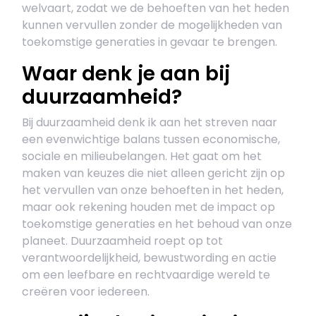
welvaart, zodat we de behoeften van het heden
kunnen vervullen zonder de mogelijkheden van
toekomstige generaties in gevaar te brengen.
Waar denk je aan bij
duurzaamheid?
Bij duurzaamheid denk ik aan het streven naar
een evenwichtige balans tussen economische,
sociale en milieubelangen. Het gaat om het
maken van keuzes die niet alleen gericht zijn op
het vervullen van onze behoeften in het heden,
maar ook rekening houden met de impact op
toekomstige generaties en het behoud van onze
planeet. Duurzaamheid roept op tot
verantwoordelijkheid, bewustwording en actie
om een leefbare en rechtvaardige wereld te
creëren voor iedereen.