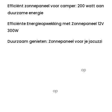
Efficiënt zonnepaneel voor camper: 200 watt aan
duurzame energie
Efficiënte Energieopwekking met Zonnepaneel 12V
300W
Duurzaam genieten: Zonnepaneel voor je jacuzzi
Recente commentaren
5dagenomdewereldteveranderen
op
De 5 P’s
van Duurzaamheid: Richtlijnen voor een
Evenwichtige Toekomst
Susannah vluchten
op
De 5 P’s van
Duurzaamheid: Richtlijnen voor een
Evenwichtige Toekomst