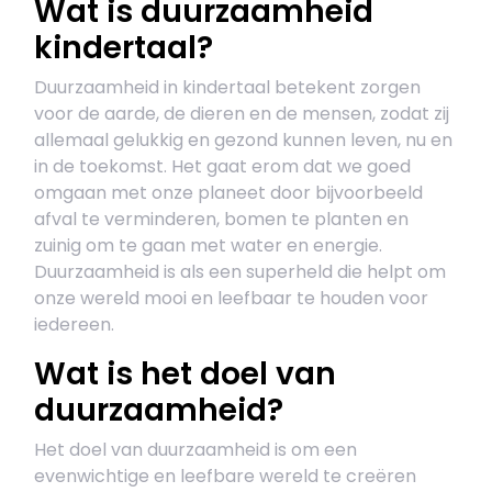
Wat is duurzaamheid
kindertaal?
Duurzaamheid in kindertaal betekent zorgen
voor de aarde, de dieren en de mensen, zodat zij
allemaal gelukkig en gezond kunnen leven, nu en
in de toekomst. Het gaat erom dat we goed
omgaan met onze planeet door bijvoorbeeld
afval te verminderen, bomen te planten en
zuinig om te gaan met water en energie.
Duurzaamheid is als een superheld die helpt om
onze wereld mooi en leefbaar te houden voor
iedereen.
Wat is het doel van
duurzaamheid?
Het doel van duurzaamheid is om een
evenwichtige en leefbare wereld te creëren