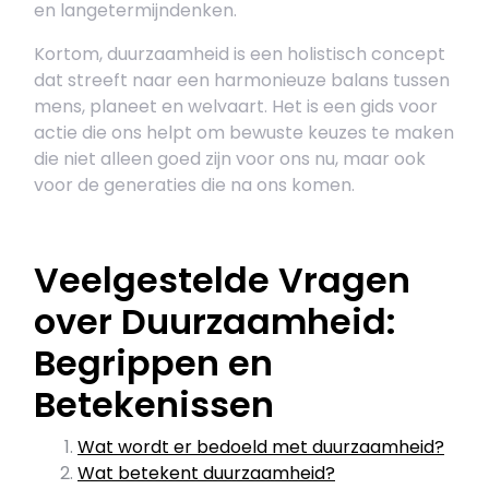
en langetermijndenken.
Kortom, duurzaamheid is een holistisch concept
dat streeft naar een harmonieuze balans tussen
mens, planeet en welvaart. Het is een gids voor
actie die ons helpt om bewuste keuzes te maken
die niet alleen goed zijn voor ons nu, maar ook
voor de generaties die na ons komen.
Veelgestelde Vragen
over Duurzaamheid:
Begrippen en
Betekenissen
Wat wordt er bedoeld met duurzaamheid?
Wat betekent duurzaamheid?