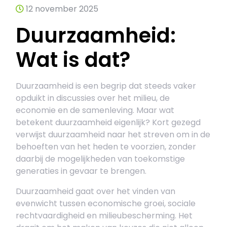
12 november 2025
Duurzaamheid:
Wat is dat?
Duurzaamheid is een begrip dat steeds vaker
opduikt in discussies over het milieu, de
economie en de samenleving. Maar wat
betekent duurzaamheid eigenlijk? Kort gezegd
verwijst duurzaamheid naar het streven om in de
behoeften van het heden te voorzien, zonder
daarbij de mogelijkheden van toekomstige
generaties in gevaar te brengen.
Duurzaamheid gaat over het vinden van
evenwicht tussen economische groei, sociale
rechtvaardigheid en milieubescherming. Het