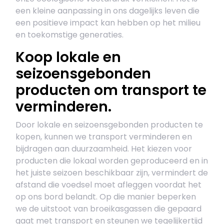
een kleine aanpassing in ons dagelijks leven die
een positieve impact kan hebben op het milieu
en toekomstige generaties.
Koop lokale en
seizoensgebonden
producten om transport te
verminderen.
Door lokale en seizoensgebonden producten te
kopen, kunnen we transport verminderen en
bijdragen aan duurzaamheid. Het kiezen voor
producten die lokaal worden geproduceerd en in
het juiste seizoen beschikbaar zijn, vermindert de
afstand die voedsel moet afleggen voordat het
op ons bord belandt. Op die manier beperken
we de uitstoot van broeikasgassen die gepaard
gaat met transport en steunen we tegelijkertijd