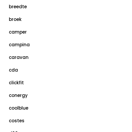
breedte
broek
camper
campina
caravan
cda
clickfit
conergy
coolblue
costes