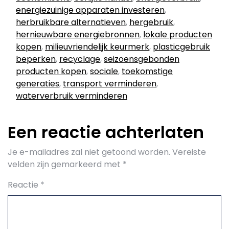
energiezuinige apparaten investeren
,
herbruikbare alternatieven
,
hergebruik
,
hernieuwbare energiebronnen
,
lokale producten
kopen
,
milieuvriendelijk keurmerk
,
plasticgebruik
beperken
,
recyclage
,
seizoensgebonden
producten kopen
,
sociale
,
toekomstige
generaties
,
transport verminderen
,
waterverbruik verminderen
Een reactie achterlaten
Je e-mailadres zal niet getoond worden.
Vereiste
velden zijn gemarkeerd met
*
Reactie
*