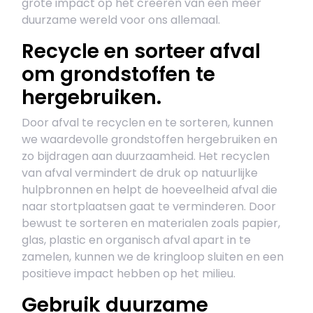
grote impact op het creëren van een meer
duurzame wereld voor ons allemaal.
Recycle en sorteer afval
om grondstoffen te
hergebruiken.
Door afval te recyclen en te sorteren, kunnen
we waardevolle grondstoffen hergebruiken en
zo bijdragen aan duurzaamheid. Het recyclen
van afval vermindert de druk op natuurlijke
hulpbronnen en helpt de hoeveelheid afval die
naar stortplaatsen gaat te verminderen. Door
bewust te sorteren en materialen zoals papier,
glas, plastic en organisch afval apart in te
zamelen, kunnen we de kringloop sluiten en een
positieve impact hebben op het milieu.
Gebruik duurzame