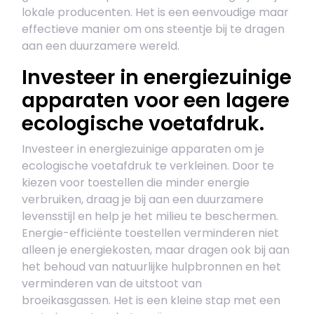
lokale producenten. Het is een eenvoudige maar
effectieve manier om ons steentje bij te dragen
aan een duurzamere wereld.
Investeer in energiezuinige
apparaten voor een lagere
ecologische voetafdruk.
Investeer in energiezuinige apparaten om je
ecologische voetafdruk te verkleinen. Door te
kiezen voor toestellen die minder energie
verbruiken, draag je bij aan een duurzamere
levensstijl en help je het milieu te beschermen.
Energie-efficiënte toestellen verminderen niet
alleen je energiekosten, maar dragen ook bij aan
het behoud van natuurlijke hulpbronnen en het
verminderen van de uitstoot van
broeikasgassen. Het is een kleine stap met een