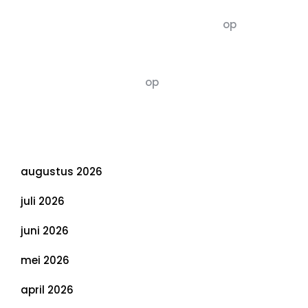
5dagenomdewereldteveranderen
op
De 5 P’s
van Duurzaamheid: Richtlijnen voor een
Evenwichtige Toekomst
Susannah vluchten
op
De 5 P’s van
Duurzaamheid: Richtlijnen voor een
Evenwichtige Toekomst
Archief
augustus 2026
juli 2026
juni 2026
mei 2026
april 2026