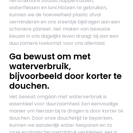
herbruikbare boodschappentassen,
waterflessen en lunchboxen te gebruiken,
kunnen we de hoeveelheid plastic afval
verminderen en ons steentje bijdragen aan een
schonere planeet. Het maken van bewuste
keuzes in ons dagelijks leven draagt bij aan een
duurzamere toekomst voor ons allemaal.
Ga bewust om met
waterverbruik,
bijvoorbeeld door korter te
douchen.
Het bewust omgaan met waterverbruik is
essentieel voor duurzaamheid. Een eenvoudige
manier om hieraan bij te dragen is door korter te
douchen. Door onze douchetijd te beperken,
kunnen we aanzienlijk water besparen en zo
onze ecologische voetafdruk verkleinen. Het is