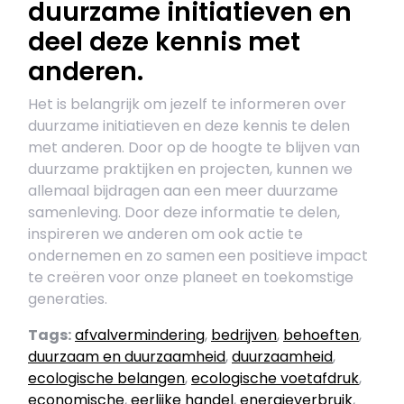
duurzame initiatieven en
deel deze kennis met
anderen.
Het is belangrijk om jezelf te informeren over
duurzame initiatieven en deze kennis te delen
met anderen. Door op de hoogte te blijven van
duurzame praktijken en projecten, kunnen we
allemaal bijdragen aan een meer duurzame
samenleving. Door deze informatie te delen,
inspireren we anderen om ook actie te
ondernemen en zo samen een positieve impact
te creëren voor onze planeet en toekomstige
generaties.
Tags:
afvalvermindering
,
bedrijven
,
behoeften
,
duurzaam en duurzaamheid
,
duurzaamheid
,
ecologische belangen
,
ecologische voetafdruk
,
economische
,
eerlijke handel
,
energieverbruik
,