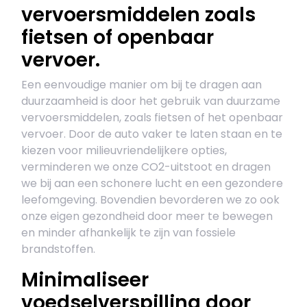
vervoersmiddelen zoals
fietsen of openbaar
vervoer.
Een eenvoudige manier om bij te dragen aan
duurzaamheid is door het gebruik van duurzame
vervoersmiddelen, zoals fietsen of het openbaar
vervoer. Door de auto vaker te laten staan en te
kiezen voor milieuvriendelijkere opties,
verminderen we onze CO2-uitstoot en dragen
we bij aan een schonere lucht en een gezondere
leefomgeving. Bovendien bevorderen we zo ook
onze eigen gezondheid door meer te bewegen
en minder afhankelijk te zijn van fossiele
brandstoffen.
Minimaliseer
voedselverspilling door