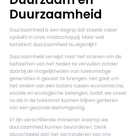
Duurzaamheid
Duurzaamheid is een begrip dat steeds vaker
opduikt in onze maatschappij. Maar wat
betekent duurzaamheid nu eigenlijk?
Duurzaamheid verwijst naar het streven om de
behoeften van het heden te vervullen zonder
daarbij de mogelijkheden van toekomstige
generaties in gevaar te brengen. Het gaat om
het vinden van een balans tussen economische,
sociale en ecologische belangen, zodat we zowel
nu als in de toekomst kunnen blijven genieten
van een gezonde leefomgeving.
Er zijn verschillende manieren waarop we
duurzaamheid kunnen bevorderen. Denk
bijvoorbeeld aan het verminderen van ons