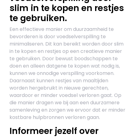
slim in te kopen en restjes
te gebruiken.
Een effectieve manier om duurzaamheid te
bevorderen is door voedselverspilling te
minimaliseren. Dit kan bereikt worden door slim
in te kopen en restjes op een creatieve manier
te gebruiken. Door bewust boodschappen te
doen en alleen datgene te kopen wat nodig is,
kunnen we onnodige verspilling voorkomen.
Daarnaast kunnen restjes van maaltijden
worden hergebruikt in nieuwe gerechten,
waardoor er minder voedsel verloren gaat. Op
die manier dragen we bij aan een duurzamere
samenleving en zorgen we ervoor dat er minder
kostbare hulpbronnen verloren gaan.
Informeer jezelf over