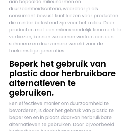
aan bepaalde milieunormen en
duurzaamheidscriteria, waardoor je als
consument bewust kunt kiezen voor producten
die minder belastend zijn voor het milieu. Door
producten met een milieuvriendelijk keurmerk te
verkiezen, kunnen we samen werken aan een
schonere en duurzamere wereld voor de
toekomstige generaties.
Beperk het gebruik van
plastic door herbruikbare
alternatieven te
gebruiken.
Een effectieve manier om duurzaamheid te
bevorderen, is door het gebruik van plastic te
beperken en in plaats daarvan herbruikbare
alternatieven te gebruiken. Door bijvoorbeeld